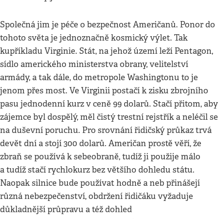
Společná jim je péče o bezpečnost Američanů. Ponor do
tohoto světa je jednoznačně kosmický výlet. Tak
kupříkladu Virginie. Stát, na jehož území leží Pentagon,
sídlo amerického ministerstva obrany, velitelství
armády, a tak dále, do metropole Washingtonu to je
jenom přes most. Ve Virginii postačí k zisku zbrojního
pasu jednodenní kurz v ceně 99 dolarů. Stačí přitom, aby
zájemce byl dospělý, měl čistý trestní rejstřík a neléčil se
na duševní poruchu. Pro srovnání řidičský průkaz trvá
devět dní a stojí 300 dolarů. Američan prostě věří, že
zbraň se používá k sebeobraně, tudíž ji použije málo
a tudíž stačí rychlokurz bez většího dohledu státu.
Naopak silnice bude používat hodně a neb přinášejí
různá nebezpečenství, obdržení řidičáku vyžaduje
důkladnější průpravu a též dohled