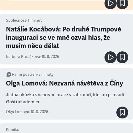
Společnost
•
11
minut
Natálie Kocábová: Po druhé Trumpově
inauguraci se ve mně ozval hlas, že
musím něco dělat
Barbora Kroužková
•
10. 8. 2026
Ranní postřeh
•
3
minuty
Olga Lomová: Nezvaná návštěva z Číny
Jedna ukázka výchovné práce v zahraničí, kterou provádí
čínští akademici
Olga Lomová
•
10. 8. 2026
Komiks