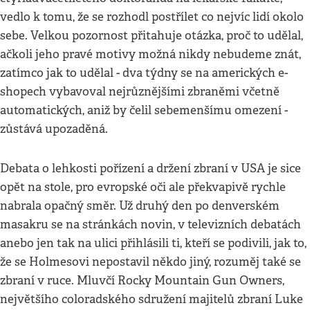
vedlo k tomu, že se rozhodl postřílet co nejvíc lidí okolo
sebe. Velkou pozornost přitahuje otázka, proč to udělal,
ačkoli jeho pravé motivy možná nikdy nebudeme znát,
zatímco jak to udělal - dva týdny se na amerických e-
shopech vybavoval nejrůznějšími zbraněmi včetně
automatických, aniž by čelil sebemenšímu omezení -
zůstává upozaděná.
Debata o lehkosti pořízení a držení zbraní v USA je sice
opět na stole, pro evropské oči ale překvapivě rychle
nabrala opačný směr. Už druhý den po denverském
masakru se na stránkách novin, v televizních debatách
anebo jen tak na ulici přihlásili ti, kteří se podivili, jak to,
že se Holmesovi nepostavil někdo jiný, rozuměj také se
zbraní v ruce. Mluvčí Rocky Mountain Gun Owners,
největšího coloradského sdružení majitelů zbraní Luke