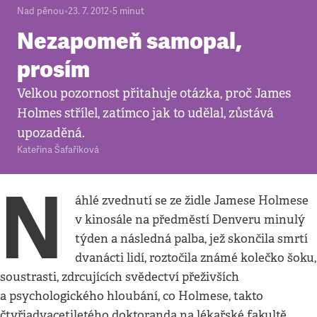
Nad pěnou
•
23. 7. 2012
•
5
minut
Nezapomeň samopal,
prosím
Velkou pozornost přitahuje otázka, proč James
Holmes střílel, zatímco jak to udělal, zůstává
upozaděná.
Kateřina Šafaříková
N
áhlé zvednutí se ze židle Jamese Holmese
v kinosále na předměstí Denveru minulý
týden a následná palba, jež skončila smrtí
dvanácti lidí, roztočila známé kolečko šoku,
soustrasti, zdrcujících svědectví přeživších
a psychologického hloubání, co Holmese, takto
čtyřiadvacetiletého doktoranda na lékařské fakultě,