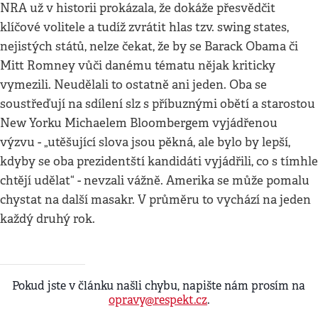
NRA už v historii prokázala, že dokáže přesvědčit
klíčové volitele a tudíž zvrátit hlas tzv. swing states,
nejistých států, nelze čekat, že by se Barack Obama či
Mitt Romney vůči danému tématu nějak kriticky
vymezili. Neudělali to ostatně ani jeden. Oba se
soustřeďují na sdílení slz s příbuznými obětí a starostou
New Yorku Michaelem Bloombergem vyjádřenou
výzvu - „utěšující slova jsou pěkná, ale bylo by lepší,
kdyby se oba prezidentští kandidáti vyjádřili, co s tímhle
chtějí udělat“ - nevzali vážně. Amerika se může pomalu
chystat na další masakr. V průměru to vychází na jeden
každý druhý rok.
Pokud jste v článku našli chybu, napište nám prosím na
opravy@respekt.cz
.