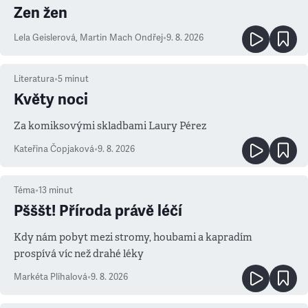
Zen žen
Lela Geislerová
,
Martin Mach Ondřej
•
9. 8. 2026
Literatura
•
5
minut
Květy noci
Za komiksovými skladbami Laury Pérez
Kateřina Čopjaková
•
9. 8. 2026
Téma
•
13
minut
Pšššt! Příroda právě léčí
Kdy nám pobyt mezi stromy, houbami a kapradím
prospívá víc než drahé léky
Markéta Plíhalová
•
9. 8. 2026