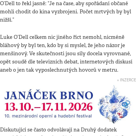
O’Dell to řekl jasně: “Je na čase, aby spořádaní občané
mohli chodit do kina vyzbrojeni. Počet mrtvých by byl
nižší.”
Luke O’Dell celkem nic jiného říct nemohl, nicméně
bláhový by byl ten, kdo by si myslel, že jeho názor je
menšinový. Ve skutečnosti jsou síly docela vyrovnané,
opět soudě dle televizních debat, internetových diskusí
aneb o jen tak vyposlechnutých hovorů v metru.
↓ INZERCE
Diskutující se často odvolávají na Druhý dodatek