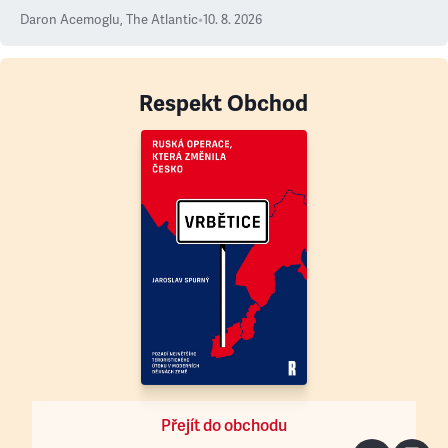
Daron Acemoglu
,
The Atlantic
•
10. 8. 2026
Respekt Obchod
Přejít do obchodu