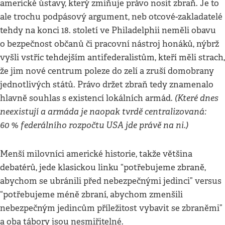
americké ústavy, který zmiňuje právo nosit zbraň. Je to
ale trochu podpásový argument, neb otcové-zakladatelé
tehdy na konci 18. století ve Philadelphii neměli obavu
o bezpečnost občanů či pracovní nástroj honáků, nýbrž
vyšli vstříc tehdejším antifederalistům, kteří měli strach,
že jim nové centrum poleze do zelí a zruší domobrany
jednotlivých států. Právo držet zbraň tedy znamenalo
(Které dnes
hlavně souhlas s existencí lokálních armád.
neexistují a armáda je naopak tvrdě centralizovaná:
60 % federálního rozpočtu USA jde právě na ni.)
Menší milovníci americké historie, takže většina
debatérů, jede klasickou linku “potřebujeme zbraně,
abychom se ubránili před nebezpečnými jedinci” versus
“potřebujeme méně zbraní, abychom zmenšili
nebezpečným jedincům příležitost vybavit se zbraněmi”
a oba tábory jsou nesmiřitelné.