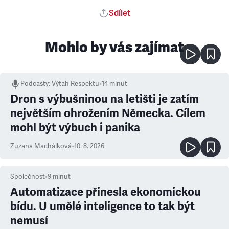
Sdílet
Mohlo by vás zajímat
Podcasty
:
Výtah Respektu
•
14 minut
Dron s výbušninou na letišti je zatím
největším ohrožením Německa. Cílem
mohl být výbuch i panika
Zuzana Machálková
•
10. 8. 2026
Společnost
•
9
minut
Automatizace přinesla ekonomickou
bídu. U umělé inteligence to tak být
nemusí