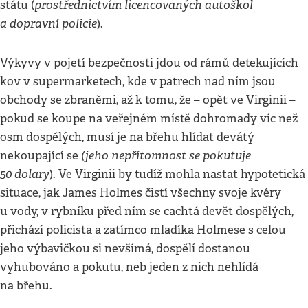
prostřednictvím licencovaných autoškol
státu (
a dopravní policie
).
Výkyvy v pojetí bezpečnosti jdou od rámů detekujících
kov v supermarketech, kde v patrech nad ním jsou
obchody se zbraněmi, až k tomu, že – opět ve Virginii –
pokud se koupe na veřejném místě dohromady víc než
osm dospělých, musí je na břehu hlídat devátý
(jeho nepřítomnost se pokutuje
nekoupající se
50 dolary
). Ve Virginii by tudíž mohla nastat hypotetická
situace, jak James Holmes čistí všechny svoje kvéry
u vody, v rybníku před ním se cachtá devět dospělých,
přichází policista a zatímco mladíka Holmese s celou
jeho výbavičkou si nevšímá, dospělí dostanou
vyhubováno a pokutu, neb jeden z nich nehlídá
na břehu.