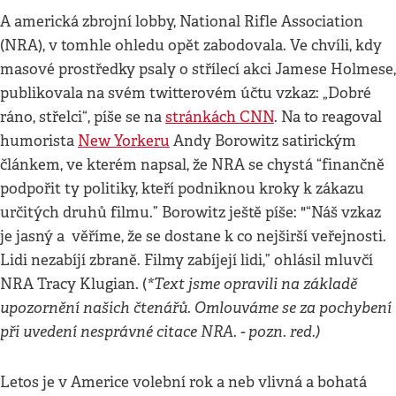
A americká zbrojní lobby, National Rifle Association
(NRA), v tomhle ohledu opět zabodovala. Ve chvíli, kdy
masové prostředky psaly o střílecí akci Jamese Holmese,
publikovala na svém twitterovém účtu vzkaz: „Dobré
ráno, střelci“, píše se na
stránkách CNN
. Na to reagoval
humorista
New Yorkeru
Andy Borowitz satirickým
článkem, ve kterém napsal, že NRA se chystá “finančně
podpořit ty politiky, kteří podniknou kroky k zákazu
určitých druhů filmu.” Borowitz ještě píše: "“Náš vzkaz
je jasný a věříme, že se dostane k co nejširší veřejnosti.
Lidi nezabíjí zbraně. Filmy zabíjejí lidi,” ohlásil mluvčí
*Text jsme opravili na základě
NRA Tracy Klugian. (
upozornění našich čtenářů. Omlouváme se za pochybení
při uvedení nesprávné citace NRA. - pozn. red.)
Letos je v Americe volební rok a neb vlivná a bohatá