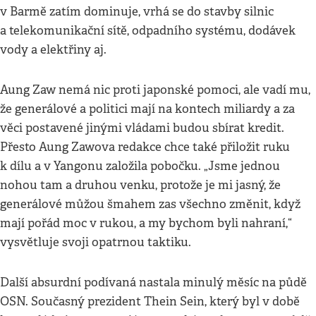
v Barmě zatím dominuje, vrhá se do stavby silnic
a telekomunikační sítě, odpadního systému, dodávek
vody a elektřiny aj.
Aung Zaw nemá nic proti japonské pomoci, ale vadí mu,
že generálové a politici mají na kontech miliardy a za
věci postavené jinými vládami budou sbírat kredit.
Přesto Aung Zawova redakce chce také přiložit ruku
k dílu a v Yangonu založila pobočku. „Jsme jednou
nohou tam a druhou venku, protože je mi jasný, že
generálové můžou šmahem zas všechno změnit, když
mají pořád moc v rukou, a my bychom byli nahraní,“
vysvětluje svoji opatrnou taktiku.
Další absurdní podívaná nastala minulý měsíc na půdě
OSN. Současný prezident Thein Sein, který byl v době