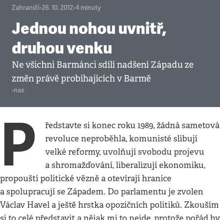
Zahraničí
•
26. 10. 2012
•
4
minuty
Jednou nohou uvnitř,
druhou venku
Ne všichni Barmánci sdílí nadšení Západu ze
změn právě probíhajících v Barmě
-nas
P
ředstavte si konec roku 1989, žádná sametová
revoluce neproběhla, komunisté slibují
velké reformy, uvolňují svobodu projevu
a shromažďování, liberalizují ekonomiku,
propouští politické vězně a otevírají hranice
a spolupracují se Západem. Do parlamentu je zvolen
Václav Havel a ještě hrstka opozičních politiků. Zkouším
si to celé představit a nějak mi to nejde, protože pořád by