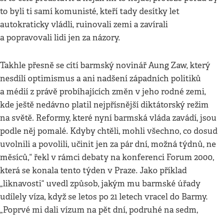
to byli ti samí komunisté, kteří tady desítky let
autokraticky vládli, ruinovali zemi a zavírali
a popravovali lidi jen za názory.
Takhle přesně se cítí barmský novinář Aung Zaw, který
nesdílí optimismus a ani nadšení západních politiků
a médií z právě probíhajících změn v jeho rodné zemi,
kde ještě nedávno platil nejpřísnější diktátorský režim
na světě. Reformy, které nyní barmská vláda zavádí, jsou
podle něj pomalé. Kdyby chtěli, mohli všechno, co dosud
uvolnili a povolili, učinit jen za pár dní, možná týdnů, ne
měsíců,“ řekl v rámci debaty na konferenci Forum 2000,
která se konala tento týden v Praze. Jako příklad
„liknavosti“ uvedl způsob, jakým mu barmské úřady
udílely víza, když se letos po 21 letech vracel do Barmy.
„Poprvé mi dali vízum na pět dní, podruhé na sedm,