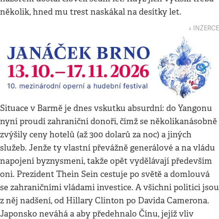
několik, hned mu trest naskákal na desítky let.
↓ INZERCE
Situace v Barmě je dnes vskutku absurdní: do Yangonu
nyní proudí zahraniční donoři, čímž se několikanásobně
zvýšily ceny hotelů (až 300 dolarů za noc) a jiných
služeb. Jenže ty vlastní převážně generálové a na vládu
napojení byznysmeni, takže opět vydělávají především
oni. Prezident Thein Sein cestuje po světě a domlouvá
se zahraničními vládami investice. A všichni politici jsou
z něj nadšení, od Hillary Clinton po Davida Camerona.
Japonsko neváhá a aby předehnalo Čínu, jejíž vliv