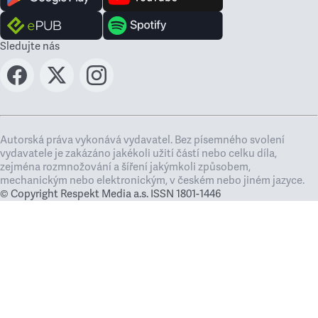
Sledujte nás
Autorská práva vykonává vydavatel. Bez písemného svolení
vydavatele je zakázáno jakékoli užití částí nebo celku díla,
zejména rozmnožování a šíření jakýmkoli způsobem,
mechanickým nebo elektronickým, v českém nebo jiném jazyce.
© Copyright Respekt Media a.s. ISSN 1801-1446