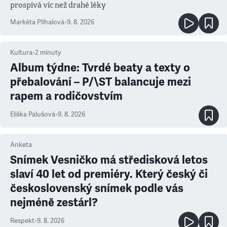
prospívá víc než drahé léky
Markéta Plíhalová
•
9. 8. 2026
Kultura
•
2
minuty
Album týdne: Tvrdé beaty a texty o
přebalování – P/\ST balancuje mezi
rapem a rodičovstvím
Eliška Palušová
•
9. 8. 2026
Anketa
Snímek Vesničko má středisková letos
slaví 40 let od premiéry. Který český či
československý snímek podle vás
nejméně zestárl?
Respekt
•
9. 8. 2026