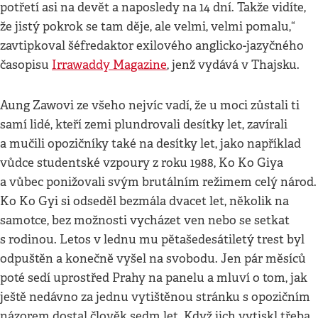
potřetí asi na devět a naposledy na 14 dní. Takže vidíte,
že jistý pokrok se tam děje, ale velmi, velmi pomalu,“
zavtipkoval šéfredaktor exilového anglicko-jazyčného
časopisu
Irrawaddy Magazine
, jenž vydává v Thajsku.
Aung Zawovi ze všeho nejvíc vadí, že u moci zůstali ti
samí lidé, kteří zemi plundrovali desítky let, zavírali
a mučili opozičníky také na desítky let, jako například
vůdce studentské vzpoury z roku 1988, Ko Ko Giya
a vůbec ponižovali svým brutálním režimem celý národ.
Ko Ko Gyi si odseděl bezmála dvacet let, několik na
samotce, bez možnosti vycházet ven nebo se setkat
s rodinou. Letos v lednu mu pětašedesátiletý trest byl
odpuštěn a konečně vyšel na svobodu. Jen pár měsíců
poté sedí uprostřed Prahy na panelu a mluví o tom, jak
ještě nedávno za jednu vytištěnou stránku s opozičním
názorem dostal člověk sedm let. Když jich vytiskl třeba