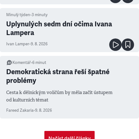
Minulý týden
•
3
minuty
Uplynulých sedm dní očima Ivana
Lampera
Ivan Lamper
•
9. 8. 2026
Komentář
•
6
minut
Demokratická strana řeší špatné
problémy
Cesta k dělnickým voličům by měla začít ústupem
od kulturních témat
Fareed Zakaria
•
9. 8. 2026
Načíst další články