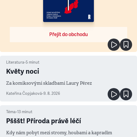
Přejít do obchodu
Literatura
•
5
minut
Květy noci
Za komiksovými skladbami Laury Pérez
Kateřina Čopjaková
•
9. 8. 2026
Téma
•
13
minut
Pšššt! Příroda právě léčí
Kdy nám pobyt mezi stromy, houbami a kapradím