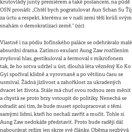
krutovlády junty premiérem a také poslancem, na půdě
OSN pronáší: „Chtěl bych pogratulovat Aun Schan Su Ťij
za úctu a respekt, kterému se v naší zemi těší kvůli svým
snahám o demokratizaci země.“ (sic)
Vlastně i na pódiu žofínského paláce se odehrávalo malé
absurdní drama. Zatímco exulant Aung Zaw rozčilením
zvyšoval hlas, gestikuloval a šermoval s mikrofonem
tak, že ho sotva udržel u úst, dlouhá léta vězněný Ko Ko
Gyi spočíval klidně a vyrovnaně a po většinu času se
usmíval. Žádná jízlivost a zahořklost za ukradených
dvacet let života. Stále má chuť svou rodnou zem měnit
a chystá se proto brzy vstoupit do politiky. Nenechá se
odradit ani tím, že bude muset spolupracovat s těmi
samými lidmi, kteří ho nechali zavřít a mučit. Tohle si
Aung Zaw nedokáže představit. Proto bude raději dál
nabourávat režim jen skrze své články. Oběma nezbývá