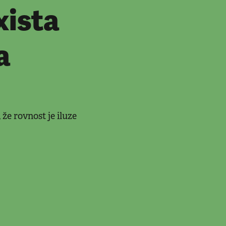
xista
a
že rovnost je iluze