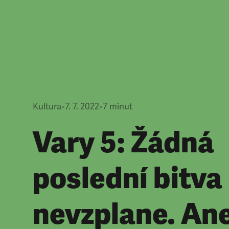
Kultura
•
7. 7. 2022
•
7
minut
Vary 5: Žádná
poslední bitva
nevzplane. An