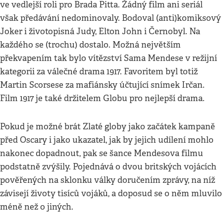
ve vedlejší roli pro Brada Pitta. Žádný film ani seriál
však předávání nedominovaly. Bodoval (anti)komiksový
Joker i životopisná Judy, Elton John i Černobyl. Na
každého se (trochu) dostalo. Možná největším
překvapením tak bylo vítězství Sama Mendese v režijní
kategorii za válečné drama 1917. Favoritem byl totiž
Martin Scorsese za mafiánsky účtující snímek Irčan.
Film 1917 je také držitelem Globu pro nejlepší drama.
Pokud je možné brát Zlaté globy jako začátek kampaně
před Oscary i jako ukazatel, jak by jejich udílení mohlo
nakonec dopadnout, pak se šance Mendesova filmu
podstatně zvýšily. Pojednává o dvou britských vojácích
pověřených na sklonku války doručením zprávy, na níž
závisejí životy tisíců vojáků, a doposud se o něm mluvilo
méně než o jiných.