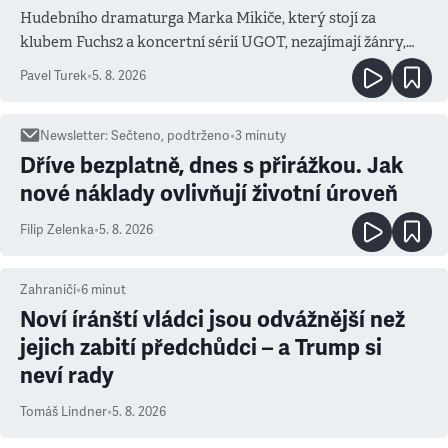
Hudebního dramaturga Marka Mikiče, který stojí za
klubem Fuchs2 a koncertní sérií UGOT, nezajímají žánry,
ale atmosféra
Pavel Turek
•
5. 8. 2026
Newsletter
:
Sečteno, podtrženo
•
3
minuty
Dříve bezplatně, dnes s přirážkou. Jak
nové náklady ovlivňují životní úroveň
Filip Zelenka
•
5. 8. 2026
Zahraničí
•
6
minut
Noví íránští vládci jsou odvážnější než
jejich zabití předchůdci – a Trump si
neví rady
Tomáš Lindner
•
5. 8. 2026