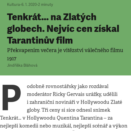
Kultura
•
6. 1. 2020
•
2
minuty
Tenkrát… na Zlatých
globech. Nejvíc cen získal
Tarantinův film
Překvapením večera je vítězství válečného filmu
1917
Jindřiška Bláhová
P
odobně rovnostářsky jako rozdával
moderátor Ricky Gervais urážky, udělili
i zahraniční novináři v Hollywoodu Zlaté
globy. Tři ceny si sice odnesl snímek
Tenkrát… v Hollywoodu Quentina Tarantina – za
nejlepší komedii nebo muzikál, nejlepší scénář a výkon