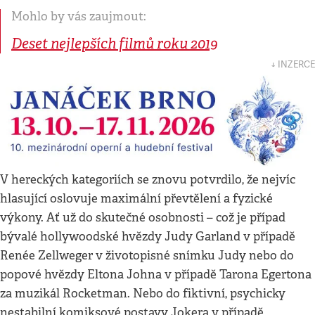
Mohlo by vás zaujmout:
Deset nejlepších filmů roku 2019
↓ INZERCE
V hereckých kategoriích se znovu potvrdilo, že nejvíc
hlasující oslovuje maximální převtělení a fyzické
výkony. Ať už do skutečné osobnosti – což je případ
bývalé hollywoodské hvězdy Judy Garland v případě
Renée Zellweger v životopisné snímku Judy nebo do
popové hvězdy Eltona Johna v případě Tarona Egertona
za muzikál Rocketman. Nebo do fiktivní, psychicky
nestabilní komiksové postavy Jokera v případě