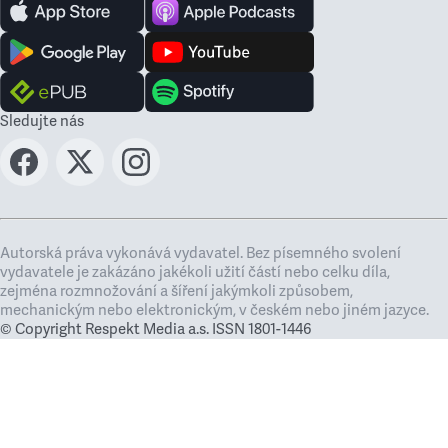
Sledujte nás
Autorská práva vykonává vydavatel. Bez písemného svolení
vydavatele je zakázáno jakékoli užití částí nebo celku díla,
zejména rozmnožování a šíření jakýmkoli způsobem,
mechanickým nebo elektronickým, v českém nebo jiném jazyce.
© Copyright Respekt Media a.s. ISSN 1801-1446