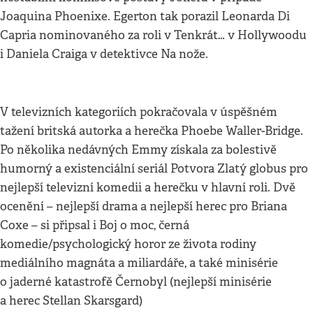
Joaquina Phoenixe. Egerton tak porazil Leonarda Di
Capria nominovaného za roli v Tenkrát… v Hollywoodu
i Daniela Craiga v detektivce Na nože.
V televizních kategoriích pokračovala v úspěšném
tažení britská autorka a herečka Phoebe Waller-Bridge.
Po několika nedávných Emmy získala za bolestivě
humorný a existenciální seriál Potvora Zlatý globus pro
nejlepší televizní komedii a herečku v hlavní roli. Dvě
ocenění – nejlepší drama a nejlepší herec pro Briana
Coxe – si připsal i Boj o moc, černá
komedie/psychologický horor ze života rodiny
mediálního magnáta a miliardáře, a také minisérie
o jaderné katastrofě Černobyl (nejlepší minisérie
a herec Stellan Skarsgard)