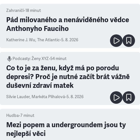
Zahraničí
•
18
minut
Pád milovaného a nenáviděného vědce
Anthonyho Fauciho
Katherine J. Wu
,
The Atlantic
•
5. 8. 2026
Podcasty
:
Ženy XYZ
•
54 minut
Co to je za ženu, když má po porodu
depresi? Proč je nutné začít brát vážně
duševní zdraví matek
Silvie Lauder
,
Markéta Plíhalová
•
5. 8. 2026
Hudba
•
7
minut
Mezi popem a undergroundem jsou ty
nejlepší věci