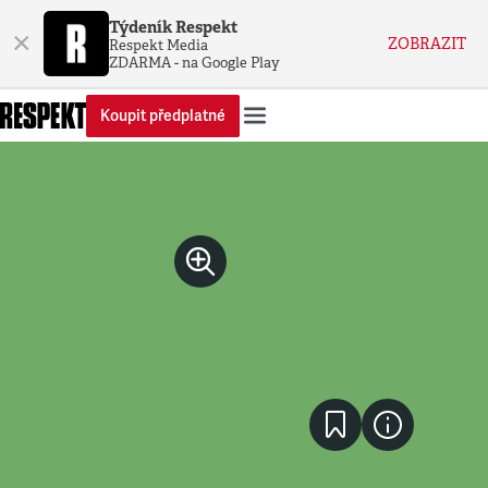
Týdeník Respekt
×
ZOBRAZIT
Respekt Media
ZDARMA - na Google Play
Koupit předplatné