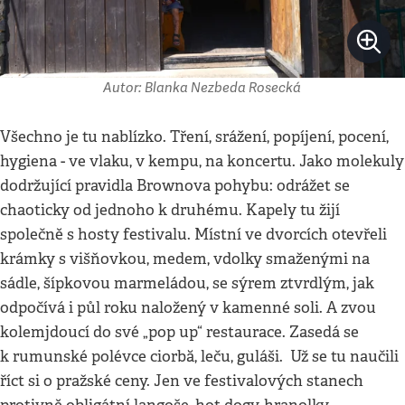
Autor: Blanka Nezbeda Rosecká
Všechno je tu nablízko. Tření, srážení, popíjení, pocení,
hygiena - ve vlaku, v kempu, na koncertu. Jako molekuly
dodržující pravidla Brownova pohybu: odrážet se
chaoticky od jednoho k druhému. Kapely tu žijí
společně s hosty festivalu. Místní ve dvorcích otevřeli
krámky s višňovkou, medem, vdolky smaženými na
sádle, šípkovou marmeládou, se sýrem ztvrdlým, jak
odpočívá i půl roku naložený v kamenné soli. A zvou
kolemjdoucí do své „pop up“ restaurace. Zasedá se
k rumunské polévce ciorbă, leču, guláši. Už se tu naučili
říct si o pražské ceny. Jen ve festivalových stanech