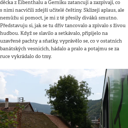
děcka z Eibenthalu a Gerníku zatancují a zazpívají, co
s nimi nacvičili zdejší učitelé češtiny. Sklízejí aplaus, ale
nemůžu si pomoct, je mi z té přesily diváků smutno.
Představuju si, jak se tu dřív tancovalo a zpívalo s živou
hudbou. Když se slavilo a setkávalo, připíjelo na
uzavřené pachty a sňatky, vyprávělo se, co v ostatních
banátských vesnicích, hádalo a pralo a potajmu se za
ruce vykrádalo do tmy.