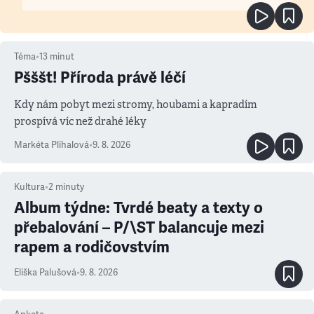
Téma
•
13
minut
Pšššt! Příroda právě léčí
Kdy nám pobyt mezi stromy, houbami a kapradím
prospívá víc než drahé léky
Markéta Plíhalová
•
9. 8. 2026
Kultura
•
2
minuty
Album týdne: Tvrdé beaty a texty o
přebalování – P/\ST balancuje mezi
rapem a rodičovstvím
Eliška Palušová
•
9. 8. 2026