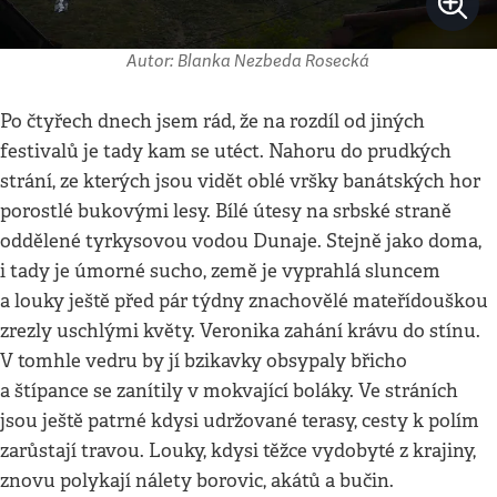
Autor: Blanka Nezbeda Rosecká
Po čtyřech dnech jsem rád, že na rozdíl od jiných
festivalů je tady kam se utéct. Nahoru do prudkých
strání, ze kterých jsou vidět oblé vršky banátských hor
porostlé bukovými lesy. Bílé útesy na srbské straně
oddělené tyrkysovou vodou Dunaje. Stejně jako doma,
i tady je úmorné sucho, země je vyprahlá sluncem
a louky ještě před pár týdny znachovělé mateřídouškou
zrezly uschlými květy. Veronika zahání krávu do stínu.
V tomhle vedru by jí bzikavky obsypaly břicho
a štípance se zanítily v mokvající boláky. Ve stráních
jsou ještě patrné kdysi udržované terasy, cesty k polím
zarůstají travou. Louky, kdysi těžce vydobyté z krajiny,
znovu polykají nálety borovic, akátů a bučin.