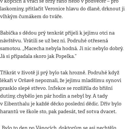
v kopcích a vrací se brzy ráno nebo v podvečer – pro
laskominy, přitlačit Veronice hlavu do dlaně, drknout ji
vlhkým čumákem do tváře.
Babička s dědou prý tenkrát přijeli k jejímu otci na
návštěvu. Vrátili se už bez ní. Podruhé otřesená
samotou. „Macecha nebyla hodná. Jí nic nebylo dobrý.
Já si připadala skoro jak Popelka.“
Třikrát v životě jí prý bylo tak hrozně. Podruhé když
lékaři v Oršavě nepoznali, že jejímu mladšímu synovi
prasklo slepé střevo. Infekce se rozšířila do břišní
dutiny, chybělo jen pár hodin a nebyl by. A tady
v Eibenthalu je každé děcko poslední dědic. Dřív bylo
harantů ve škole sto, pak padesát, teď sotva dvacet.
„Bylo to den po Vánocích, doktorům se asi nechtělo,