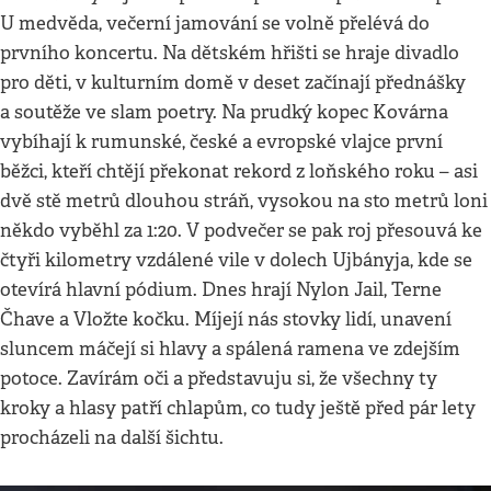
U medvěda, večerní jamování se volně přelévá do
prvního koncertu. Na dětském hřišti se hraje divadlo
pro děti, v kulturním domě v deset začínají přednášky
a soutěže ve slam poetry. Na prudký kopec Kovárna
vybíhají k rumunské, české a evropské vlajce první
běžci, kteří chtějí překonat rekord z loňského roku – asi
dvě stě metrů dlouhou stráň, vysokou na sto metrů loni
někdo vyběhl za 1:20. V podvečer se pak roj přesouvá ke
čtyři kilometry vzdálené vile v dolech Ujbányja, kde se
otevírá hlavní pódium. Dnes hrají Nylon Jail, Terne
Čhave a Vložte kočku. Míjejí nás stovky lidí, unavení
sluncem máčejí si hlavy a spálená ramena ve zdejším
potoce. Zavírám oči a představuju si, že všechny ty
kroky a hlasy patří chlapům, co tudy ještě před pár lety
procházeli na další šichtu.