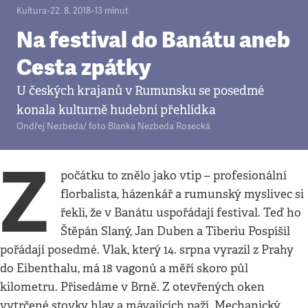
Kultura
•
22. 8. 2018
•
13
minut
Na festival do Banátu aneb
Cesta zpátky
U českých krajanů v Rumunsku se posedmé
konala kulturně hudební přehlídka
Ondřej Nezbeda/ foto Blanka Nezbeda Rosecká
Z
počátku to znělo jako vtip – profesionální
florbalista, házenkář a rumunský myslivec si
řekli, že v Banátu uspořádají festival. Teď ho
Štěpán Slaný, Jan Duben a Tiberiu Pospíšil
pořádají posedmé. Vlak, který 14. srpna vyrazil z Prahy
do Eibenthalu, má 18 vagonů a měří skoro půl
kilometru. Přisedáme v Brně. Z otevřených oken
vytrčené stovky hlav a mávajících paží. Mechanický