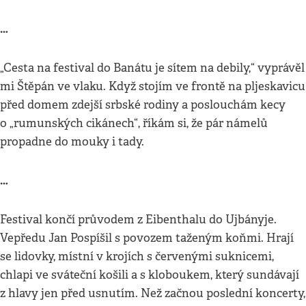
…
„Cesta na festival do Banátu je sítem na debily,“ vyprávěl
mi Štěpán ve vlaku. Když stojím ve frontě na pljeskavicu
před domem zdejší srbské rodiny a poslouchám kecy
o „rumunských cikánech“, říkám si, že pár námelů
propadne do mouky i tady.
…
Festival končí průvodem z Eibenthalu do Ujbányje.
Vepředu Jan Pospíšil s povozem taženým koňmi. Hrají
se lidovky, místní v krojích s červenými suknicemi,
chlapi ve sváteční košili a s kloboukem, který sundávají
z hlavy jen před usnutím. Než začnou poslední koncerty,