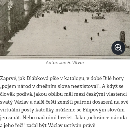
Autor: Jan H. Vitvar
Zaprvé, jak Dlábková píše v katalogu, v době Bílé hory
„pojem národ v dnešním slova neexistoval“. A když se
člověk podívá, jakou oblibu měl mezi českými vlastenci
svatý Václav a další čeští zemští patroni dosazení na své
virtuální posty katolíky, můžeme se Filipovým slovům
jen smát. Nebo nad nimi brečet. Jako „ochránce národa
a jeho řeči“ začal být Václav uctíván právě