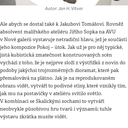
Autor: Jan H. Vitvar
Ale abych se dostal také k Jakubovi Tomášovi. Rovněž
absolvent malířského ateliéru Jiřího Sopka na AVU
v Nové galerii vystavuje netradiční hlavu, jež je součástí
jeho kompozice Pokoj – útok. Jak už je pro něj typické,
jistá kubistická zmatečnost konstruovaných scén
vychází z toho, že je nejprve složí z výstřižků z novin do
podoby jakýchsi trojrozměrných dioramat, které pak
přemalovává na plátno. Jak je na reprodukovaném
obrazu vidět, vytváří to podivné stíny, které vznikly tím,
jak mu na postavičky v ateliéru svítilo světlo.
V kombinaci se Skalickými sochami to vytváří
neobvykle působivou hru tvarů i významů; tuhle
výstavu zkrátka musíte vidět.