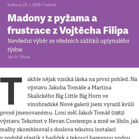
Kultura
•
25. 1. 2019
•
7
minut
Madony z pyžama a
frustrace z Vojtěcha Filipa
Nevšední výběr ze všedních zážitků uplynulého
týdne
Jan H. Vitvar
T
akhle nějak vzniká láska na první pohled. Na
výstavu Jakuba Tomáše a Martina
Skalického Big Little Big Horn ve
vinohradské Nové galerii jsem vyrazil kvůli
prvně jmenovanému. Loni měl Jakub Tomáš (1982)
výstavu Tekutost v Nevan Contempo a mně se líbilo, jak
malby zkombinoval s doslova tekutou instalací
v podobě plastik z hadiček s tekoucí barevnou vodou.