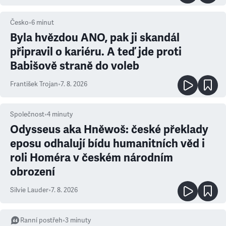
Česko
•
6
minut
Byla hvězdou ANO, pak ji skandál
připravil o kariéru. A teď jde proti
Babišově straně do voleb
František Trojan
•
7. 8. 2026
Společnost
•
4
minuty
Odysseus aka Hněwoš: české překlady
eposu odhalují bídu humanitních věd i
roli Homéra v českém národním
obrození
Silvie Lauder
•
7. 8. 2026
Ranní postřeh
•
3
minuty