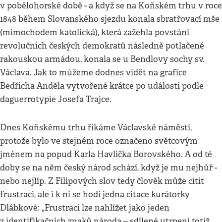
v pobělohorské době - a když se na Koňském trhu v roce
1848 během Slovanského sjezdu konala sbratřovací mše
(mimochodem katolická), která zažehla povstání
revolučních českých demokratů následně potlačené
rakouskou armádou, konala se u Bendlovy sochy sv.
Václava. Jak to můžeme dodnes vidět na grafice
Bedřicha Anděla vytvořené krátce po události podle
daguerrotypie Josefa Trajce.
Dnes Koňskému trhu říkáme Václavské náměstí,
protože bylo ve stejném roce označeno světcovým
jménem na popud Karla Havlíčka Borovského. A od té
doby se na něm český národ schází, když je mu nejhůř -
nebo nejlíp. Z Filipových slov tedy člověk může cítit
frustraci, ale i k ní se hodí jedna citace kurátorky
Dlábkové: „Frustraci lze nahlížet jako jeden
z identifikačních znaků národa – sdílené utrpení totiž