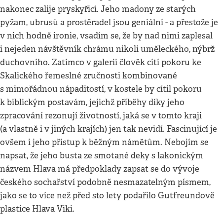
nakonec zalije pryskyřicí. Jeho madony ze starých
pyžam, ubrusů a prostěradel jsou geniální - a přestože je
v nich hodně ironie, vsadím se, že by nad nimi zaplesal
i nejeden návštěvník chrámu nikoli uměleckého, nýbrž
duchovního. Zatímco v galerii člověk cítí pokoru ke
Skalického řemeslné zručnosti kombinované
s mimořádnou nápaditostí, v kostele by cítil pokoru
k biblickým postavám, jejichž příběhy díky jeho
zpracování rezonují životností, jaká se v tomto kraji
(a vlastně i v jiných krajích) jen tak nevidí. Fascinující je
ovšem i jeho přístup k běžným námětům. Nebojím se
napsat, že jeho busta ze smotané deky s lakonickým
názvem Hlava má předpoklady zapsat se do vývoje
českého sochařství podobně nesmazatelným písmem,
jako se to více než před sto lety podařilo Gutfreundově
plastice Hlava Viki.