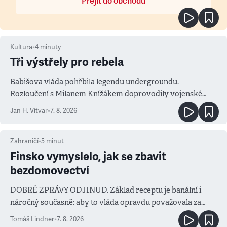
Přejít do obchodu
Kultura
•
4
minuty
Tři výstřely pro rebela
Babišova vláda pohřbila legendu undergroundu.
Rozloučení s Milanem Knížákem doprovodily vojenské
salvy i kritika pokrokářů
Jan H. Vitvar
•
7. 8. 2026
Zahraničí
•
5
minut
Finsko vymyslelo, jak se zbavit
bezdomovectví
DOBRÉ ZPRÁVY ODJINUD. Základ receptu je banální i
náročný současně: aby to vláda opravdu považovala za
prioritu
Tomáš Lindner
•
7. 8. 2026