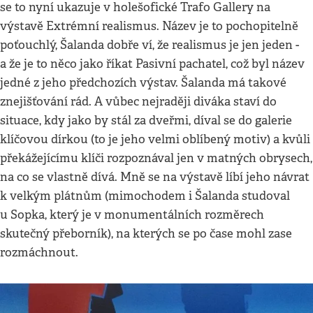
se to nyní ukazuje v holešofické Trafo Gallery na
výstavě Extrémní realismus. Název je to pochopitelně
poťouchlý, Šalanda dobře ví, že realismus je jen jeden -
a že je to něco jako říkat Pasivní pachatel, což byl název
jedné z jeho předchozích výstav. Šalanda má takové
znejišťování rád. A vůbec nejraději diváka staví do
situace, kdy jako by stál za dveřmi, díval se do galerie
klíčovou dírkou (to je jeho velmi oblíbený motiv) a kvůli
překážejícímu klíči rozpoznával jen v matných obrysech,
na co se vlastně dívá. Mně se na výstavě líbí jeho návrat
k velkým plátnům (mimochodem i Šalanda studoval
u Sopka, který je v monumentálních rozměrech
skutečný přeborník), na kterých se po čase mohl zase
rozmáchnout.