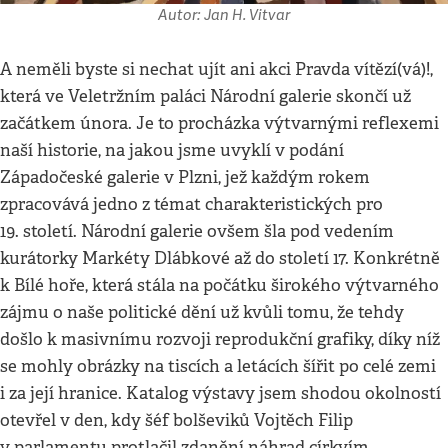
Autor: Jan H. Vitvar
A neměli byste si nechat ujít ani akci Pravda vítězí(vá)!,
která ve Veletržním paláci Národní galerie skončí už
začátkem února. Je to procházka výtvarnými reflexemi
naší historie, na jakou jsme uvyklí v podání
Západočeské galerie v Plzni, jež každým rokem
zpracovává jedno z témat charakteristických pro
19. století. Národní galerie ovšem šla pod vedením
kurátorky Markéty Dlábkové až do století 17. Konkrétně
k Bílé hoře, která stála na počátku širokého výtvarného
zájmu o naše politické dění už kvůli tomu, že tehdy
došlo k masivnímu rozvoji reprodukční grafiky, díky níž
se mohly obrázky na tiscích a letácích šířit po celé zemi
i za její hranice. Katalog výstavy jsem shodou okolností
otevřel v den, kdy šéf bolševiků Vojtěch Filip
v parlamentu protlačil zdanění náhrad církvím