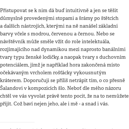
Přistupovat se k nim dá buď intuitivně a jen se těšit
důmyslně provedenými stopami a šrámy po štětcích
a dalších nástrojích, kterými na ně nanášel základní
barvy včele s modrou, červenou a černou. Nebo se
návštěvník může směle vžít do role intelektuála,
rozjímajícího nad dynamikou mezi naprosto banálními
tvary typu ženské lodičky, a naopak tvary s duchovním
potenciálem, jímž je například hora zakončená místo
očekávaným vrcholem rošťácky vykousnutým
kráterem. Doporučuji se příliš netrápit tím, o co přesně
Šalandovi v kompozicích šlo. Neboť dle mého názoru
chtěl ve vás vyvolat právě tento pocit, že na to nemůžete
přijít. Což baví nejen jeho, ale i mě - a snad i vás.