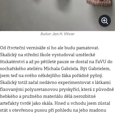
Autor: Jan H. Vitvar
Od čtvrteční vernisáže si ho ale budu pamatovat.
Skalický na střední škole vystudoval umělecké
štukatérství a až po pětileté pauze se dostal na FaVU do
sochařského ateliéru Michala Gabriela. Být Gabrielem,
jsem teď na svého někdejšího žáka pořádně pyšný.
Skalický totiž začal nedávno experimentovat s látkami
fixovanými polyuretanovou pryskyřicí, která z původně
hebkého a pružného materiálu dělá nerozbitné
artefakty tvrdé jako skála. Hned u vchodu jsem zůstal
stát s otevřenou pusou při pohledu na jeho madonu