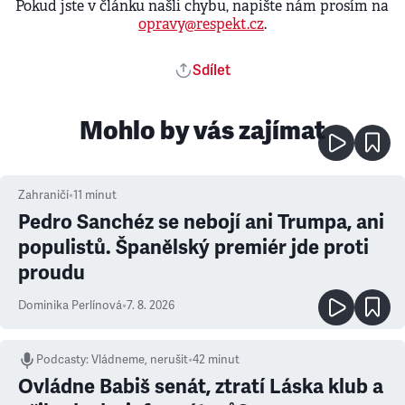
Pokud jste v článku našli chybu, napište nám prosím na
opravy@respekt.cz
.
Sdílet
Mohlo by vás zajímat
Zahraničí
•
11
minut
Pedro Sanchéz se nebojí ani Trumpa, ani
populistů. Španělský premiér jde proti
proudu
Dominika Perlínová
•
7. 8. 2026
Podcasty
:
Vládneme, nerušit
•
42 minut
Ovládne Babiš senát, ztratí Láska klub a