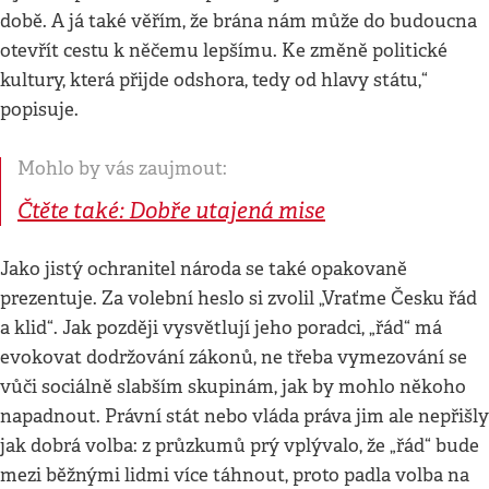
době. A já také věřím, že brána nám může do budoucna
otevřít cestu k něčemu lepšímu. Ke změně politické
kultury, která přijde odshora, tedy od hlavy státu,“
popisuje.
Mohlo by vás zaujmout:
Čtěte také: Dobře utajená mise
Jako jistý ochranitel národa se také opakovaně
prezentuje. Za volební heslo si zvolil „Vraťme Česku řád
a klid“. Jak později vysvětlují jeho poradci, „řád“ má
evokovat dodržování zákonů, ne třeba vymezování se
vůči sociálně slabším skupinám, jak by mohlo někoho
napadnout. Právní stát nebo vláda práva jim ale nepřišly
jak dobrá volba: z průzkumů prý vplývalo, že „řád“ bude
mezi běžnými lidmi více táhnout, proto padla volba na