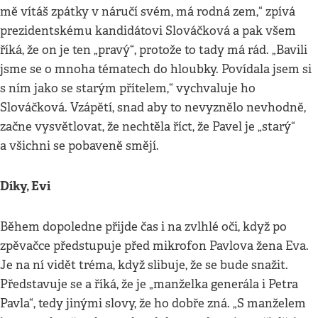
mě vítáš zpátky v náručí svém, má rodná zem,“ zpívá
prezidentskému kandidátovi Slováčková a pak všem
říká, že on je ten „pravý“, protože to tady má rád. „Bavili
jsme se o mnoha tématech do hloubky. Povídala jsem si
s ním jako se starým přítelem,“ vychvaluje ho
Slováčková. Vzápětí, snad aby to nevyznělo nevhodně,
začne vysvětlovat, že nechtěla říct, že Pavel je „starý“
a všichni se pobaveně smějí.
Díky, Evi
Během dopoledne přijde čas i na zvlhlé oči, když po
zpěvačce předstupuje před mikrofon Pavlova žena Eva.
Je na ní vidět tréma, když slibuje, že se bude snažit.
Představuje se a říká, že je „manželka generála i Petra
Pavla“, tedy jinými slovy, že ho dobře zná. „S manželem