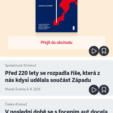
Přejít do obchodu
Společnost
•
10
minut
Před 220 lety se rozpadla říše, která z
nás kdysi udělala součást Západu
Marek Švehla
•
6. 8. 2026
Česko
•
8
minut
V poslední době se s focením aut docela