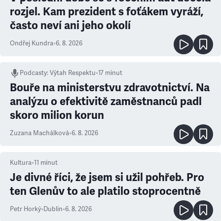
rozjel. Kam prezident s foťákem vyráží,
často neví ani jeho okolí
Ondřej Kundra
•
6. 8. 2026
Podcasty
:
Výtah Respektu
•
17 minut
Bouře na ministerstvu zdravotnictví. Na
analýzu o efektivitě zaměstnanců padl
skoro milion korun
Zuzana Machálková
•
6. 8. 2026
Kultura
•
11
minut
Je divné říci, že jsem si užil pohřeb. Pro
ten Glenův to ale platilo stoprocentně
Petr Horký
•
Dublin
•
6. 8. 2026