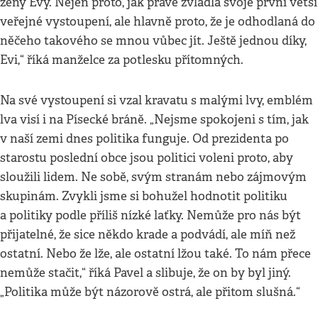
ženy Evy. Nejen proto, jak právě zvládla svoje první větší
veřejné vystoupení, ale hlavně proto, že je odhodlaná do
něčeho takového se mnou vůbec jít. Ještě jednou díky,
Evi,“ říká manželce za potlesku přítomných.
Na své vystoupení si vzal kravatu s malými lvy, emblém
lva visí i na Písecké bráně. „Nejsme spokojeni s tím, jak
v naší zemi dnes politika funguje. Od prezidenta po
starostu poslední obce jsou politici voleni proto, aby
sloužili lidem. Ne sobě, svým stranám nebo zájmovým
skupinám. Zvykli jsme si bohužel hodnotit politiku
a politiky podle příliš nízké laťky. Nemůže pro nás být
přijatelné, že sice někdo krade a podvádí, ale míň než
ostatní. Nebo že lže, ale ostatní lžou také. To nám přece
nemůže stačit,“ říká Pavel a slibuje, že on by byl jiný.
„Politika může být názorově ostrá, ale přitom slušná.“