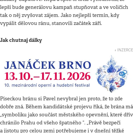
lepší bude generálovu kampaň stupňovat a ve voličích
tak o něj zvyšovat zájem. Jako nejlepší termín, kdy
vypálit dělovou ránu, stanovili začátek září.
Jak chutnaj dálky
↓ INZERCE
Píseckou bránu si Pavel nevybral jen proto, že to zde
dobře zná. Během kandidátské projevu říká, že brána má
„symboliku jako součást městského opevnění, které dřív
chránilo Prahu od všeho špatného “. „Právě bezpečí
a jistotu pro celou zemi potřebujeme i v dnešní těžké