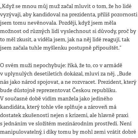
„Když se mnou můj muž začal mluvit o tom, že ho lidé
vyzývají, aby kandidoval na prezidenta, příliš pozornosti
jsem tomu nevěnovala. Později, když jsem měla
možnost od různých lidí vyslechnout si důvody, proč by
to měl zkusit, a viděla jsem, jak na něj lidé reagují, tak
jsem začala tuhle myšlenku postupně připouštět.“
O svém muži nepochybuje: říká, že to, co v armádě
v uplynulých desetiletích dokázal, mluví za něj. „Bude
nás jako národ spojovat, a ne rozvracet. Prezident, který
bude důstojně reprezentovat Českou republiku.
V současné době vidím manžela jako jediného
kandidáta, který tohle vše splňuje a zároveň má
dostatek zkušeností nejen s krizemi, ale hlavně praxi
s jednáním ve složitém mezinárodním prostředí. Není
manipulovatelný, i díky tomu by mohl zemi vrátit dobré