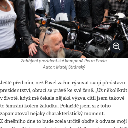
Zahájení prezidentské kampaně Petra Pavla
Autor: Matěj Stránský
Ještě před ním, než Pavel začne rýsovat svoji představu
prezidentství, obrací se právě ke své ženě. „Už několikrát
v životě, když mě čekala nějaká výzva, cítil jsem takové
to šimrání kolem žaludku. Pokaždé jsem si z toho
zapamatoval nějaký charakteristický moment.
Z dnešního dne to bude zcela určitě obdiv k odvaze mojí