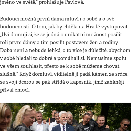
jméno ve světě,“ prohlašuje Pavlová.
Budoucí možná první dáma mluví i o sobě a o své
budoucnosti. O tom, jak by chtěla na Hradě vystupovat:
„Uvědomuji si, že se jedná o unikátní možnost posílit
roli první dámy a tím posílit postavení žen a rodiny.
Doba není a nebude lehká, o to více je důležité, abychom
v sobě hledali to dobré a pomáhali si. Nemusíme spolu
ve všem souhlasit, přesto se k sobě můžeme chovat
slušně.“ Když domluví, viditelně jí padá kámen ze srdce,
se svojí dcerou se pak střídá o kapesník, jímž zahánějí
příval emocí.