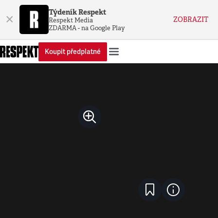
Týdeník Respekt
×
ZOBRAZIT
Respekt Media
ZDARMA - na Google Play
Koupit předplatné