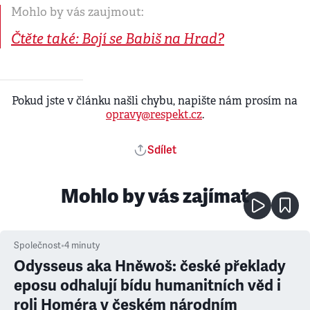
Mohlo by vás zaujmout:
Čtěte také: Bojí se Babiš na Hrad?
Pokud jste v článku našli chybu, napište nám prosím na
opravy@respekt.cz
.
Sdílet
Mohlo by vás zajímat
Společnost
•
4
minuty
Odysseus aka Hněwoš: české překlady
eposu odhalují bídu humanitních věd i
roli Homéra v českém národním