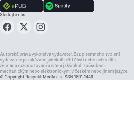
Sledujte nás
Autorská práva vykonává vydavatel. Bez písemného svolení
vydavatele je zakázáno jakékoli užití částí nebo celku díla,
zejména rozmnožování a šíření jakýmkoli způsobem,
mechanickým nebo elektronickým, v českém nebo jiném jazyce.
© Copyright Respekt Media a.s. ISSN 1801-1446