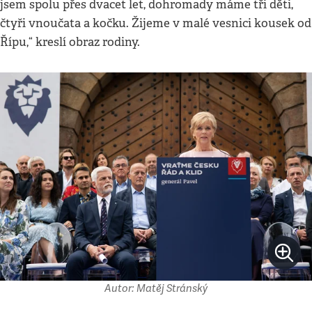
jsem spolu přes dvacet let, dohromady máme tři děti,
čtyři vnoučata a kočku. Žijeme v malé vesnici kousek od
Řípu,“ kreslí obraz rodiny.
Autor: Matěj Stránský