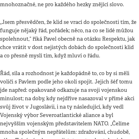
mnohoznačné, ne pro každého hezky znějící slovo.
„Jsem přesvědčen, že klid se vrací do společnosti tím, že
funguje nějaký řád, pořádek; něco, na co se lidé můžou
spolehnout,“ říká Pavel obecně na otázku Respektu, jak
chce vrátit v dost nejistých dobách do společnosti klid
a co přesně myslí tím, když mluví o řádu.
Řád, síla a rozhodnost je každopádně to, co by si měli
voliči s Pavlem podle jeho okolí spojit. Jejich šéf tomu
jde napřed: opakovaně odkazuje na svoji vojenskou
minulost; na doby, kdy nejdříve nasazoval v přímé akci
svůj život v Jugoslávii, i na ty následující, kdy vedl
Vojenský výbor Severoatlantické aliance a byl
nejvyšším vojenským představitelem NATO. „Čelíme
mnoha společným nepřátelům: zdražování, chudobě,