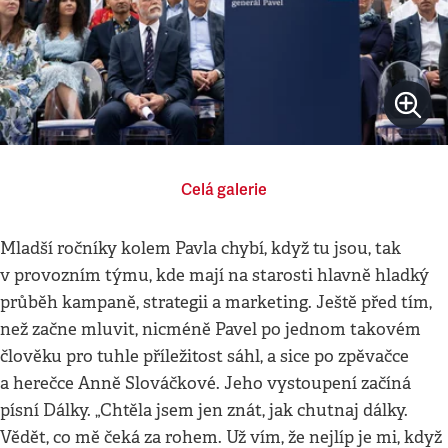
Celá galerie
Mladší ročníky kolem Pavla chybí, když tu jsou, tak
v provozním týmu, kde mají na starosti hlavně hladký
průběh kampaně, strategii a marketing. Ještě před tím,
než začne mluvit, nicméně Pavel po jednom takovém
člověku pro tuhle příležitost sáhl, a sice po zpěvačce
a herečce Anně Slováčkové. Jeho vystoupení začíná
písní Dálky. „Chtěla jsem jen znát, jak chutnaj dálky.
Vědět, co mě čeká za rohem. Už vím, že nejlíp je mi, když