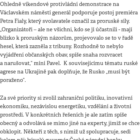
Ohledně víkendové protivládní demonstrace na
Václavském náměstí generál podporuje postoj premiéra
Petra Fialy, který svolavatele označil za proruské síly.
„Organizátoři – ale ne všichni, kdo se jí účastnili - mají
blízko k proruským názorům, projevovalo se to v řadě
hesel, která zazněla z tribuny. Rozhodně to nebylo
vyjádření občanských obav, spíše snaha rozvracet
a narušovat,“ míní Pavel. K souvisejícímu tématu ruské
agrese na Ukrajině pak doplňuje, že Rusko „musí být
poraženo“.
Za své priority si zvolil zahraniční politiku, inovativní
ekonomiku, nezávislou energetiku, vzdělání a životní
prostředí. V konkrétních řešeních je ale zatím spíše
obecný a odvolává se mimo jiné na experty, jimiž se chce
obklopit. Někteří z těch, s nimiž už spolupracuje, sedí