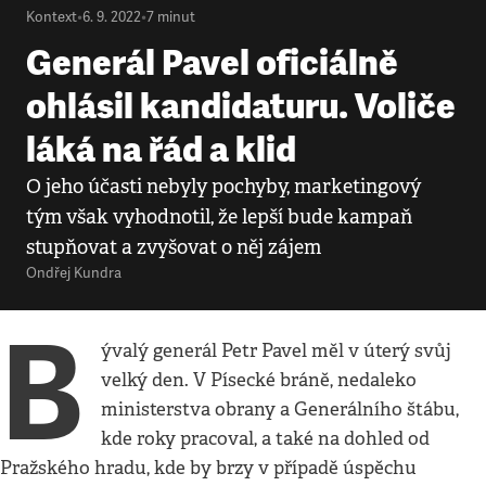
Kontext
•
6. 9. 2022
•
7
minut
Generál Pavel oficiálně
ohlásil kandidaturu. Voliče
láká na řád a klid
O jeho účasti nebyly pochyby, marketingový
tým však vyhodnotil, že lepší bude kampaň
stupňovat a zvyšovat o něj zájem
Ondřej Kundra
B
ývalý generál Petr Pavel měl v úterý svůj
velký den. V Písecké bráně, nedaleko
ministerstva obrany a Generálního štábu,
kde roky pracoval, a také na dohled od
Pražského hradu, kde by brzy v případě úspěchu