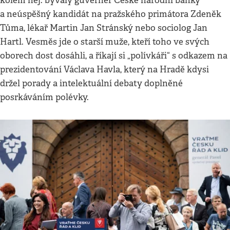
kolem něj: bývalý guvernér České národní banky
a neúspěšný kandidát na pražského primátora Zdeněk
Tůma, lékař Martin Jan Stránský nebo sociolog Jan
Hartl. Vesměs jde o starší muže, kteří toho ve svých
oborech dost dosáhli, a říkají si „polívkáři“ s odkazem na
prezidentování Václava Havla, který na Hradě kdysi
držel porady a intelektuální debaty doplněné
posrkáváním polévky.