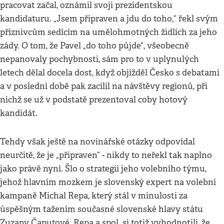
pracovat začal, oznámil svoji prezidentskou
kandidaturu. „Jsem připraven a jdu do toho,“ řekl svým
příznivcům sedícím na umělohmotných židlích za jeho
zády. O tom, že Pavel „do toho půjde“, všeobecně
nepanovaly pochybnosti, sám pro to v uplynulých
letech dělal docela dost, když objížděl Česko s debatami
a v poslední době pak zacílil na návštěvy regionů, při
nichž se už v podstatě prezentoval coby hotový
kandidát.
Tehdy však ještě na novinářské otázky odpovídal
neurčitě, že je „připraven“ - nikdy to neřekl tak naplno
jako právě nyní. Šlo o strategii jeho volebního týmu,
jehož hlavním mozkem je slovenský expert na volební
kampaně Michal Repa, který stál v minulosti za
úspěšným tažením současné slovenské hlavy státu
Zuzany Čaputové. Repa a spol. si totiž vyhodnotili, že