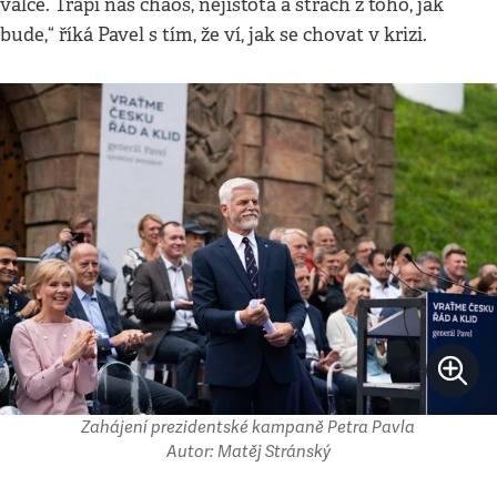
válce. Trápí nás chaos, nejistota a strach z toho, jak
bude,“ říká Pavel s tím, že ví, jak se chovat v krizi.
Zahájení prezidentské kampaně Petra Pavla
Autor: Matěj Stránský