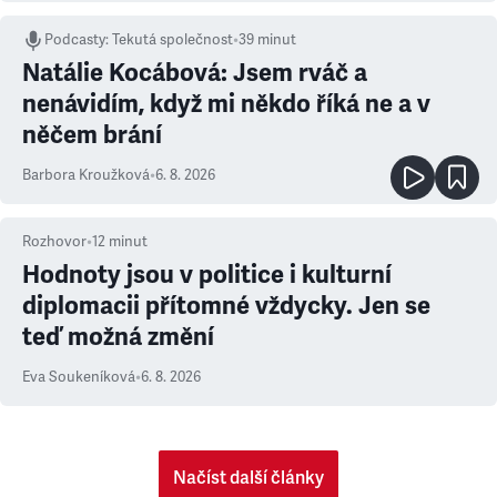
Podcasty
:
Tekutá společnost
•
39 minut
Natálie Kocábová: Jsem rváč a
nenávidím, když mi někdo říká ne a v
něčem brání
Barbora Kroužková
•
6. 8. 2026
Rozhovor
•
12
minut
Hodnoty jsou v politice i kulturní
diplomacii přítomné vždycky. Jen se
teď možná změní
Eva Soukeníková
•
6. 8. 2026
Načíst další články