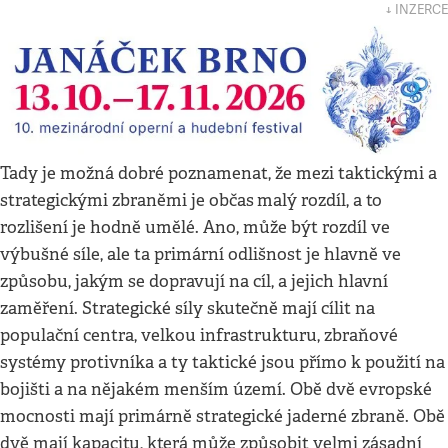
↓ INZERCE
Tady je možná dobré poznamenat, že mezi taktickými a
strategickými zbraněmi je občas
malý rozdíl, a to
rozlišení je hodně umělé. Ano, může být rozdíl ve
výbušné síle, ale ta primární odlišnost je hlavně ve
způsobu, jakým se dopravují na cíl, a jejich hlavní
zaměření. Strategické síly skutečně mají cílit na
populační centra, velkou infrastrukturu, zbraňové
systémy protivníka a ty taktické jsou přímo k použití na
bojišti a na nějakém menším území. Obě dvě evropské
mocnosti mají primárně strategické jaderné zbraně. Obě
dvě mají kapacitu, která může způsobit velmi zásadní