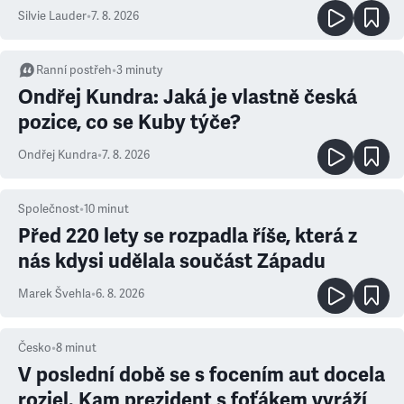
Silvie Lauder
•
7. 8. 2026
Ranní postřeh
•
3
minuty
Ondřej Kundra: Jaká je vlastně česká
pozice, co se Kuby týče?
Ondřej Kundra
•
7. 8. 2026
Společnost
•
10
minut
Před 220 lety se rozpadla říše, která z
nás kdysi udělala součást Západu
Marek Švehla
•
6. 8. 2026
Česko
•
8
minut
V poslední době se s focením aut docela
rozjel. Kam prezident s foťákem vyráží,