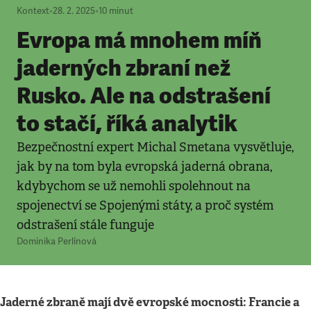
Kontext
•
28. 2. 2025
•
10
minut
Evropa má mnohem míň
jaderných zbraní než
Rusko. Ale na odstrašení
to stačí, říká analytik
Bezpečnostní expert Michal Smetana vysvětluje,
jak by na tom byla evropská jaderná obrana,
kdybychom se už nemohli spolehnout na
spojenectví se Spojenými státy, a proč systém
odstrašení stále funguje
Dominika Perlínová
Jaderné zbraně mají dvě evropské mocnosti: Francie a