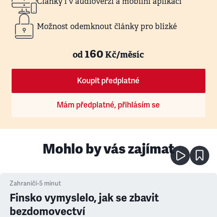
Články i v audioverzi a mobilní aplikaci
Možnost odemknout články pro blízké
160
od
Kč/měsíc
Koupit předplatné
Mám předplatné, přihlásím se
Mohlo by vás zajímat
Zahraničí
•
5
minut
Finsko vymyslelo, jak se zbavit
bezdomovectví