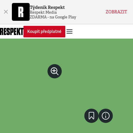
Týdeník Respekt
×
ZOBRAZIT
Respekt Media
ZDARMA - na Google Play
Koupit předplatné