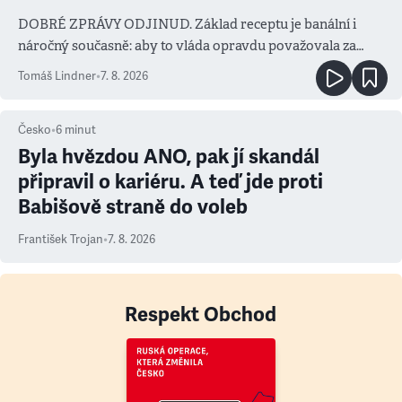
DOBRÉ ZPRÁVY ODJINUD. Základ receptu je banální i
náročný současně: aby to vláda opravdu považovala za
prioritu
Tomáš Lindner
•
7. 8. 2026
Česko
•
6
minut
Byla hvězdou ANO, pak jí skandál
připravil o kariéru. A teď jde proti
Babišově straně do voleb
František Trojan
•
7. 8. 2026
Respekt Obchod