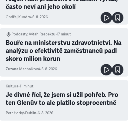
často neví ani jeho okolí
Ondřej Kundra
•
6. 8. 2026
Podcasty
:
Výtah Respektu
•
17 minut
Bouře na ministerstvu zdravotnictví. Na
analýzu o efektivitě zaměstnanců padl
skoro milion korun
Zuzana Machálková
•
6. 8. 2026
Kultura
•
11
minut
Je divné říci, že jsem si užil pohřeb. Pro
ten Glenův to ale platilo stoprocentně
Petr Horký
•
Dublin
•
6. 8. 2026