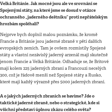
Velká Británie. Jak mocné jsou ale ve srovnání se
Spojenými státy, na které jsme se dosud v otázce
ochranného „jaderného deštníku“ proti nepřátelským
hrozbám spoléhali?
Nejprve bych doplnil malou poznámku, že kromě
Francie a Británie jsou jaderné zbraně v pěti dalších
evropských zemích. Tam je ovšem rozmístily Spojené
státy a vlastní nezávislý jaderný arzenál mají skutečně
jenom Francie a Velká Británie. Odhaduje se, že Britové
mají kolem 225 jaderných zbraní a Francouzi necelých
300, což je řádově menší než Spojené státy a Rusko,
které mají každý výrazně přes 5000 jaderných zbraní.
A o jakých jaderných zbraních se bavíme? Jde o
taktické jaderné zbraně, nebo o strategické, kde si
všichni představí úplnou zkázu celého světa?