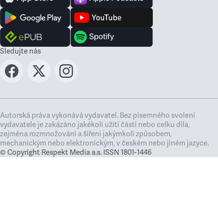
Sledujte nás
Autorská práva vykonává vydavatel. Bez písemného svolení
vydavatele je zakázáno jakékoli užití částí nebo celku díla,
zejména rozmnožování a šíření jakýmkoli způsobem,
mechanickým nebo elektronickým, v českém nebo jiném jazyce.
© Copyright Respekt Media a.s. ISSN 1801-1446