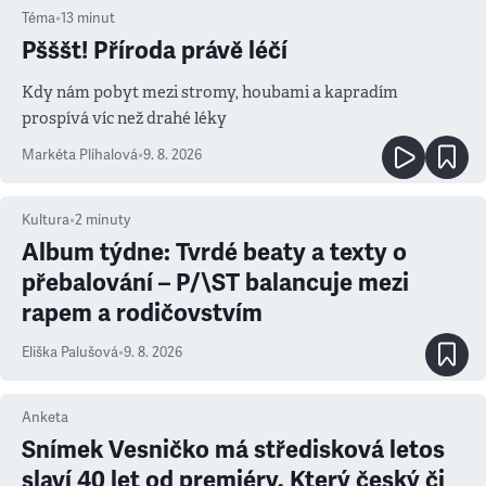
Téma
•
13
minut
Pšššt! Příroda právě léčí
Kdy nám pobyt mezi stromy, houbami a kapradím
prospívá víc než drahé léky
Markéta Plíhalová
•
9. 8. 2026
Kultura
•
2
minuty
Album týdne: Tvrdé beaty a texty o
přebalování – P/\ST balancuje mezi
rapem a rodičovstvím
Eliška Palušová
•
9. 8. 2026
Anketa
Snímek Vesničko má středisková letos
slaví 40 let od premiéry. Který český či