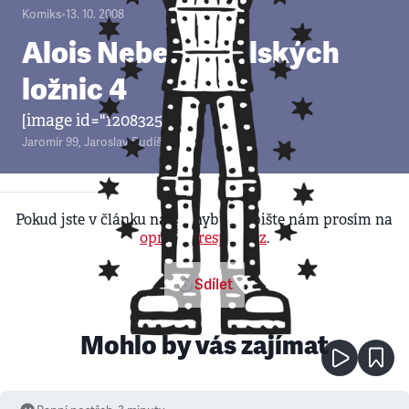
Komiks
•
13. 10. 2008
Alois Nebel: Z polských
ložnic 4
[image id="120832540"]
Jaromír 99
,
Jaroslav Rudiš
Pokud jste v článku našli chybu, napište nám prosím na
opravy@respekt.cz
.
Sdílet
Mohlo by vás zajímat