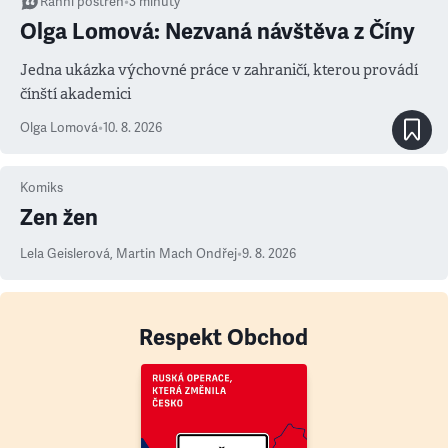
Ranní postřeh
•
3
minuty
Olga Lomová: Nezvaná návštěva z Číny
Jedna ukázka výchovné práce v zahraničí, kterou provádí
čínští akademici
Olga Lomová
•
10. 8. 2026
Komiks
Zen žen
Lela Geislerová
,
Martin Mach Ondřej
•
9. 8. 2026
Respekt Obchod