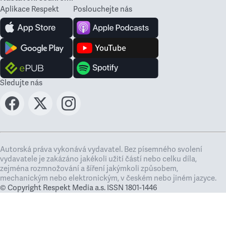
Aplikace Respekt
Poslouchejte nás
Sledujte nás
Autorská práva vykonává vydavatel. Bez písemného svolení
vydavatele je zakázáno jakékoli užití částí nebo celku díla,
zejména rozmnožování a šíření jakýmkoli způsobem,
mechanickým nebo elektronickým, v českém nebo jiném jazyce.
© Copyright Respekt Media a.s. ISSN 1801-1446