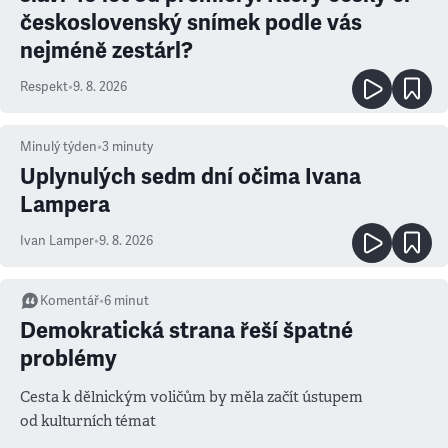
československý snímek podle vás
nejméně zestárl?
Respekt
•
9. 8. 2026
Minulý týden
•
3
minuty
Uplynulých sedm dní očima Ivana
Lampera
Ivan Lamper
•
9. 8. 2026
Komentář
•
6
minut
Demokratická strana řeší špatné
problémy
Cesta k dělnickým voličům by měla začít ústupem
od kulturních témat