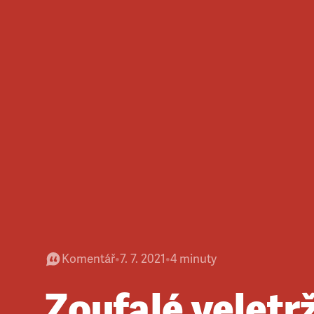
Komentář
•
7. 7. 2021
•
4
minuty
Zoufalé veletrž