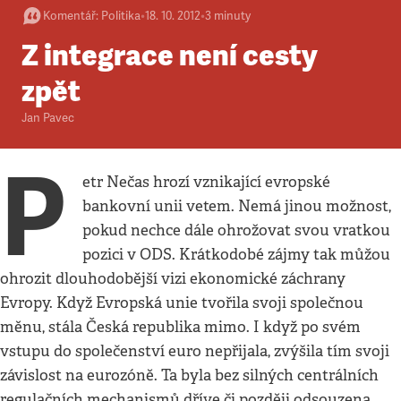
Komentář
:
Politika
•
18. 10. 2012
•
3
minuty
Z integrace není cesty
zpět
Jan Pavec
P
etr Nečas hrozí vznikající evropské
bankovní unii vetem. Nemá jinou možnost,
pokud nechce dále ohrožovat svou vratkou
pozici v ODS. Krátkodobé zájmy tak můžou
ohrozit dlouhodobější vizi ekonomické záchrany
Evropy. Když Evropská unie tvořila svoji společnou
měnu, stála Česká republika mimo. I když po svém
vstupu do společenství euro nepřijala, zvýšila tím svoji
závislost na eurozóně. Ta byla bez silných centrálních
regulačních mechanismů dříve či později odsouzena