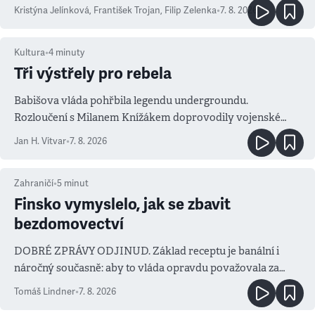
Kristýna Jelínková
,
František Trojan
,
Filip Zelenka
•
7. 8. 2026
Kultura
•
4
minuty
Tři výstřely pro rebela
Babišova vláda pohřbila legendu undergroundu.
Rozloučení s Milanem Knížákem doprovodily vojenské
salvy i kritika pokrokářů
Jan H. Vitvar
•
7. 8. 2026
Zahraničí
•
5
minut
Finsko vymyslelo, jak se zbavit
bezdomovectví
DOBRÉ ZPRÁVY ODJINUD. Základ receptu je banální i
náročný současně: aby to vláda opravdu považovala za
prioritu
Tomáš Lindner
•
7. 8. 2026