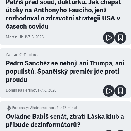
Patříš před soud, doktůrku. Jak chápat
útoky na Anthonyho Fauciho, jenž
rozhodoval o zdravotní strategii USA v
časech covidu
Martin Uhlíř
•
7. 8. 2026
Zahraničí
•
11
minut
Pedro Sanchéz se nebojí ani Trumpa, ani
populistů. Španělský premiér jde proti
proudu
Dominika Perlínová
•
7. 8. 2026
Podcasty
:
Vládneme, nerušit
•
42 minut
Ovládne Babiš senát, ztratí Láska klub a
přibude dezinformátorů?