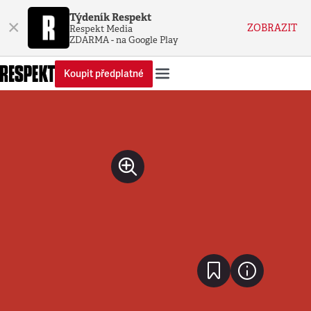
Týdeník Respekt
×
ZOBRAZIT
Respekt Media
ZDARMA - na Google Play
Koupit předplatné