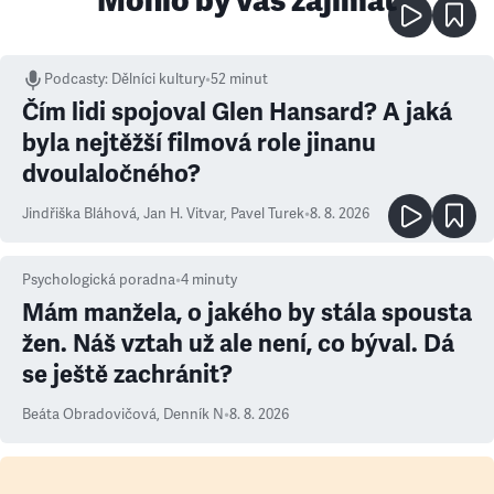
Mohlo by vás zajímat
Podcasty
:
Dělníci kultury
•
52 minut
Čím lidi spojoval Glen Hansard? A jaká
byla nejtěžší filmová role jinanu
dvoulaločného?
Jindřiška Bláhová
,
Jan H. Vitvar
,
Pavel Turek
•
8. 8. 2026
Psychologická poradna
•
4
minuty
Mám manžela, o jakého by stála spousta
žen. Náš vztah už ale není, co býval. Dá
se ještě zachránit?
Beáta Obradovičová
,
Denník N
•
8. 8. 2026