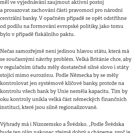
měl ve vyjednávání zaujmout aktivní postoj
a prosazovat zachování části pravomocí pro národní
centrální banky. V opačném případě se opět odstřihne
od podílu na formování evropské politiky, jako tomu
bylo v případě fiskálního paktu.
Nečas samozřejmě není jedinou hlavou státu, která má
se současnými návrhy problém. Velká Británie chce, aby
v regulačním úřadu měly dostatečně silné slovo i státy
stojící mimo eurozónu. Podle Německa by se měly
kontrolovat jen systémově klíčové banky, protože na
kontrolu všech bank by Unie neměla kapacitu. Tím by
oku kontroly unikla velká část německých finančních
institucí, které jsou silně regionalizované.
Výhrady má i Nizozemsko a Švédsko. „Podle Švédska
bude ten plán nakonec zřejmě dobrý a chápeme, proč je