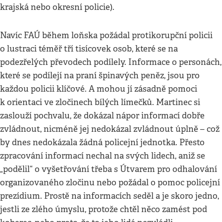
krajská nebo okresní policie).
Navíc FAÚ během loňska požádal protikorupční policii
o lustraci téměř tří tisícovek osob, které se na
podezřelých převodech podílely. Informace o personách,
které se podílejí na praní špinavých peněz, jsou pro
každou policii klíčové. A mohou jí zásadně pomoci
k orientaci ve zločinech bílých límečků. Martinec si
zaslouží pochvalu, že dokázal nápor informací dobře
zvládnout, nicméně jej nedokázal zvládnout úplně – což
by dnes nedokázala žádná policejní jednotka. Přesto
zpracování informací nechal na svých lidech, aniž se
„podělil“ o vyšetřování třeba s Útvarem pro odhalování
organizovaného zločinu nebo požádal o pomoc policejní
prezídium. Prostě na informacích seděl a je skoro jedno,
jestli ze zlého úmyslu, protože chtěl něco zamést pod