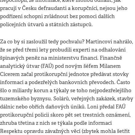
nepochopil, že informace, které mohou odhalit, jak
pracují v Česku defraudanti a korupčníci, nejsou jeho
podřízení schopni zvládnout bez pomoci dalších
policejních útvarů a státních zástupců.
Za co by si zasloužil tedy pochvalu? Martincovi nahrálo,
že se před třemi lety probudili experti na odhalování
špinavých peněz na ministerstvu financí. Finančně
analytický útvar (FAÚ) pod novým šéfem Milanem
Cícerem začal protikorupční jednotce předávat stovky
informací a podezřelých bankovních převodech. Často
šlo o miliardy korun a týkaly se toho nejpodezřelejšího
tuzemského byznysu. Solárů, veřejných zakázek, stavby
dálnic nebo obřích daňových úniků. Loni předal FAÚ
protikorupční policii skoro pět set trestních oznámení,
zhruba třetina z nich se týkala podle informací
Respektu opravdu závažných věcí (zbytek mohla šetřit