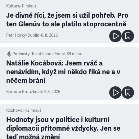
Kultura
•
11
minut
Je divné říci, že jsem si užil pohřeb. Pro
ten Glenův to ale platilo stoprocentně
Petr Horký
•
Dublin
•
6. 8. 2026
Podcasty
:
Tekutá společnost
•
39 minut
Natálie Kocábová: Jsem rváč a
nenávidím, když mi někdo říká ne a v
něčem brání
Barbora Kroužková
•
6. 8. 2026
Rozhovor
•
12
minut
Hodnoty jsou v politice i kulturní
diplomacii přítomné vždycky. Jen se
teď možná změní