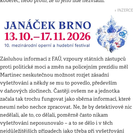
koberec, nebo proto, že to jeho lidé nezvládli.
↓ INZERCE
Zásluhou informací z FAÚ, vzpoury státních zástupců
proti politické moci a změn na policejním prezídiu měl
Martinec neskutečnou možnost rozjet zásadní
vyšetřování a někdy se mu to povedlo, především
v daňových zločinech. Častěji ovšem ne a jednotka
začala tak trochu fungovat jako sběrna informací, které
neumí nebo nechce zpracovat. Ne, že by detektivové nic
nedělali, ale to, co dělali, poměrně často nikam
vyšetřování neposunovalo – a to se dělo i v těch
nejdůležitějších případech jako třeba při vyšetřování