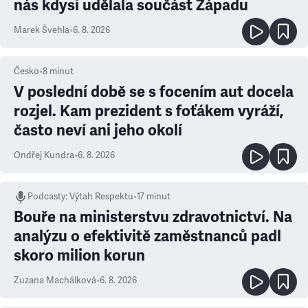
nás kdysi udělala součást Západu
Marek Švehla
•
6. 8. 2026
Česko
•
8
minut
V poslední době se s focením aut docela
rozjel. Kam prezident s foťákem vyráží,
často neví ani jeho okolí
Ondřej Kundra
•
6. 8. 2026
Podcasty
:
Výtah Respektu
•
17 minut
Bouře na ministerstvu zdravotnictví. Na
analýzu o efektivitě zaměstnanců padl
skoro milion korun
Zuzana Machálková
•
6. 8. 2026