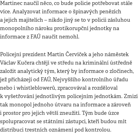
Martinec naučil něco, co bude policie potřebovat stále
více. Analyzovat informace o špinavých penězích
a jejich majitelích – nikdo jiný se to v policii zásluhou
monopolního nároku protikorupční jednotky na
informace z FAÚ naučit nemohl.
Policejní prezident Martin Červíček a jeho náměstek
Václav Kučera chtějí ve středu na kriminální ústředně
založit analytický tým, který by informace o zločinech,
jež přicházejí od FAÚ, Nejvyššího kontrolního úřadu
nebo i whistleblowerů, zpracovával a rozděloval
k vyšetřování jednotlivým policejním jednotkám. Zmizí
tak monopol jednoho útvaru na informace a zároveň
i prostor pro jejich větší zneužití. Tým bude úzce
spolupracovat se státními zástupci, kteří budou mít
distribuci trestních oznámení pod kontrolou.