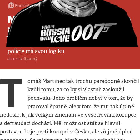
Komentář
:
Politika
•
15. 5. 2013
•
4
minuty
Martinec končí, ale policie
jej potřebuje
Povýšení rezignujícího šéfa protikorupční
policie má svou logiku
Jaroslav Spurný
T
omáš Martinec tak trochu paradoxně skončil
kvůli tomu, za co by si vlastně zasloužil
pochvalu. Jeho problém nebyl v tom, že by
pracoval špatně, ale v tom, že mu tak úplně
nedošlo, k jak velkým změnám ve vyšetřování korupce
a defraudací dochází. Měl možnost stát se hlavní
postavou boje proti korupci v Česku, ale zřejmě úplně