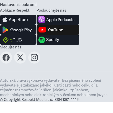
Nastavení soukromí
Aplikace Respekt
Poslouchejte nás
Sledujte nás
Autorská práva vykonává vydavatel. Bez písemného svolení
vydavatele je zakázáno jakékoli užití částí nebo celku díla,
zejména rozmnožování a šíření jakýmkoli způsobem,
mechanickým nebo elektronickým, v českém nebo jiném jazyce.
© Copyright Respekt Media a.s. ISSN 1801-1446