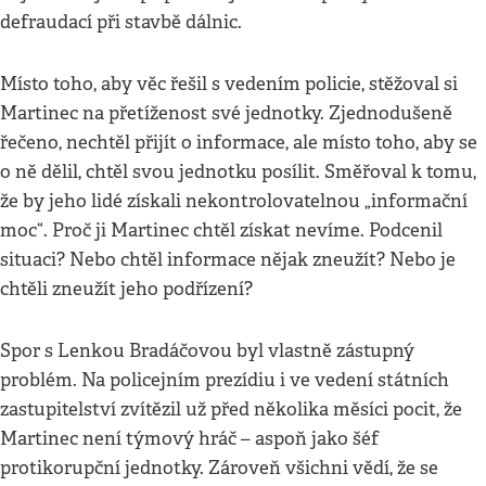
defraudací při stavbě dálnic.
Místo toho, aby věc řešil s vedením policie, stěžoval si
Martinec na přetíženost své jednotky. Zjednodušeně
řečeno, nechtěl přijít o informace, ale místo toho, aby se
o ně dělil, chtěl svou jednotku posílit. Směřoval k tomu,
že by jeho lidé získali nekontrolovatelnou „informační
moc“. Proč ji Martinec chtěl získat nevíme. Podcenil
situaci? Nebo chtěl informace nějak zneužít? Nebo je
chtěli zneužít jeho podřízení?
Spor s Lenkou Bradáčovou byl vlastně zástupný
problém. Na policejním prezídiu i ve vedení státních
zastupitelství zvítězil už před několika měsíci pocit, že
Martinec není týmový hráč – aspoň jako šéf
protikorupční jednotky. Zároveň všichni vědí, že se