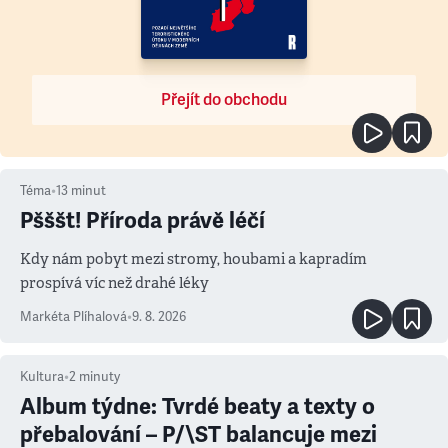
Přejít do obchodu
Téma
•
13
minut
Pšššt! Příroda právě léčí
Kdy nám pobyt mezi stromy, houbami a kapradím
prospívá víc než drahé léky
Markéta Plíhalová
•
9. 8. 2026
Kultura
•
2
minuty
Album týdne: Tvrdé beaty a texty o
přebalování – P/\ST balancuje mezi