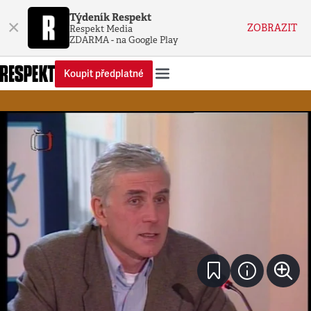
Týdeník Respekt
×
ZOBRAZIT
Respekt Media
ZDARMA - na Google Play
Koupit předplatné