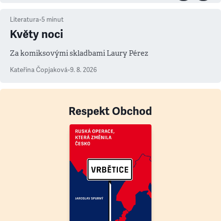
Literatura
•
5
minut
Květy noci
Za komiksovými skladbami Laury Pérez
Kateřina Čopjaková
•
9. 8. 2026
Respekt Obchod