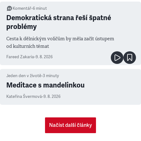
Komentář
•
6
minut
Demokratická strana řeší špatné
problémy
Cesta k dělnickým voličům by měla začít ústupem
od kulturních témat
Fareed Zakaria
•
9. 8. 2026
Jeden den v životě
•
3
minuty
Meditace s mandelinkou
Kateřina Švermová
•
9. 8. 2026
Načíst další články