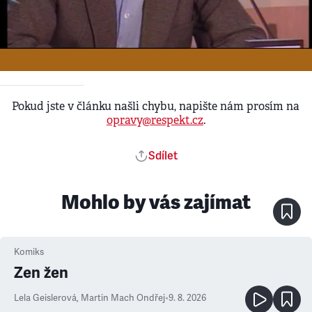
Ke stažení - Upload
•
1. 1. 2000
Urban
Pokud jste v článku našli chybu, napište nám prosím na
opravy@respekt.cz
.
Sdílet
Mohlo by vás zajímat
Komiks
Zen žen
Lela Geislerová
,
Martin Mach Ondřej
•
9. 8. 2026