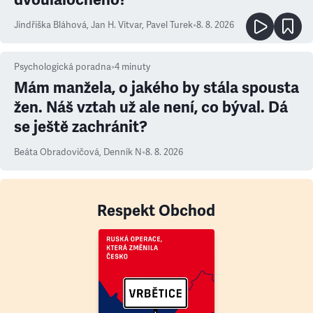
Jindřiška Bláhová
,
Jan H. Vitvar
,
Pavel Turek
•
8. 8. 2026
Psychologická poradna
•
4
minuty
Mám manžela, o jakého by stála spousta
žen. Náš vztah už ale není, co býval. Dá
se ještě zachránit?
Beáta Obradovičová
,
Denník N
•
8. 8. 2026
Respekt Obchod