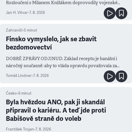
Rozloučení s Milanem Knížákem doprovodily vojenské
salvy i kritika pokrokářů
Jan H. Vitvar
•
7. 8. 2026
Zahraničí
•
5
minut
Finsko vymyslelo, jak se zbavit
bezdomovectví
DOBRÉ ZPRÁVY ODJINUD. Základ receptu je banální i
náročný současně: aby to vláda opravdu považovala za
prioritu
Tomáš Lindner
•
7. 8. 2026
Česko
•
6
minut
Byla hvězdou ANO, pak ji skandál
připravil o kariéru. A teď jde proti
Babišově straně do voleb
František Trojan
•
7. 8. 2026