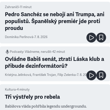
Zahraničí
•
11
minut
Pedro Sanchéz se nebojí ani Trumpa, ani
populistů. Španělský premiér jde proti
proudu
Dominika Perlínová
•
7. 8. 2026
Podcasty
:
Vládneme, nerušit
•
42 minut
Ovládne Babiš senát, ztratí Láska klub a
přibude dezinformátorů?
Kristýna Jelínková
,
František Trojan
,
Filip Zelenka
•
7. 8. 2026
Kultura
•
4
minuty
Tři výstřely pro rebela
Babišova vláda pohřbila legendu undergroundu.