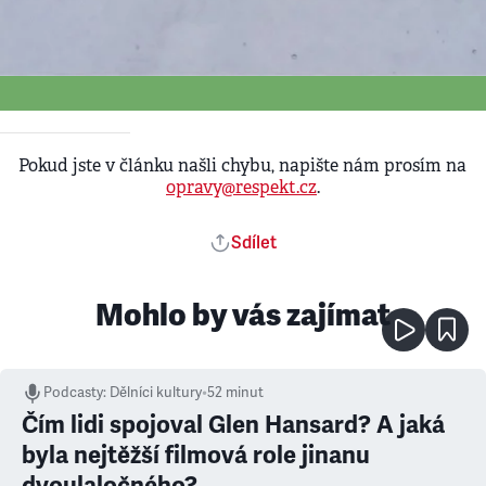
Ke stažení - Upload
•
1. 1. 2000
PF004
Pokud jste v článku našli chybu, napište nám prosím na
opravy@respekt.cz
.
Sdílet
Mohlo by vás zajímat
Podcasty
:
Dělníci kultury
•
52 minut
Čím lidi spojoval Glen Hansard? A jaká
byla nejtěžší filmová role jinanu
dvoulaločného?