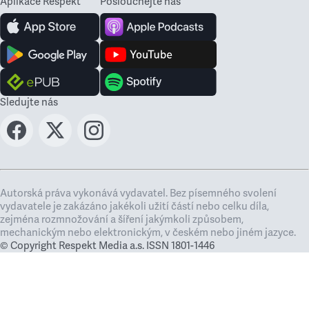
Aplikace Respekt
Poslouchejte nás
Sledujte nás
Autorská práva vykonává vydavatel. Bez písemného svolení
vydavatele je zakázáno jakékoli užití částí nebo celku díla,
zejména rozmnožování a šíření jakýmkoli způsobem,
mechanickým nebo elektronickým, v českém nebo jiném jazyce.
© Copyright Respekt Media a.s. ISSN 1801-1446