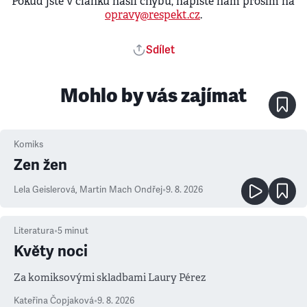
Pokud jste v článku našli chybu, napište nám prosím na
opravy@respekt.cz
.
Sdílet
Mohlo by vás zajímat
Komiks
Zen žen
Lela Geislerová
,
Martin Mach Ondřej
•
9. 8. 2026
Literatura
•
5
minut
Květy noci
Za komiksovými skladbami Laury Pérez
Kateřina Čopjaková
•
9. 8. 2026