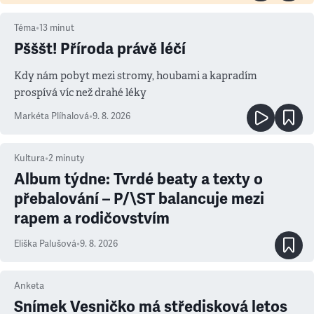
Téma
•
13
minut
Pšššt! Příroda právě léčí
Kdy nám pobyt mezi stromy, houbami a kapradím
prospívá víc než drahé léky
Markéta Plíhalová
•
9. 8. 2026
Kultura
•
2
minuty
Album týdne: Tvrdé beaty a texty o
přebalování – P/\ST balancuje mezi
rapem a rodičovstvím
Eliška Palušová
•
9. 8. 2026
Anketa
Snímek Vesničko má středisková letos