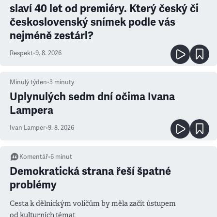
slaví 40 let od premiéry. Který český či
československý snímek podle vás
nejméně zestárl?
Respekt
•
9. 8. 2026
Minulý týden
•
3
minuty
Uplynulých sedm dní očima Ivana
Lampera
Ivan Lamper
•
9. 8. 2026
Komentář
•
6
minut
Demokratická strana řeší špatné
problémy
Cesta k dělnickým voličům by měla začít ústupem
od kulturních témat