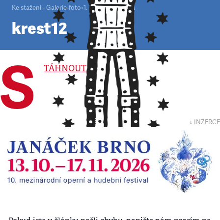
Ke stažení - Galerie-foto
•
1. 1. 2000
•
1
minuta
krest12
S
TÁHNOUT
↓ INZERCE