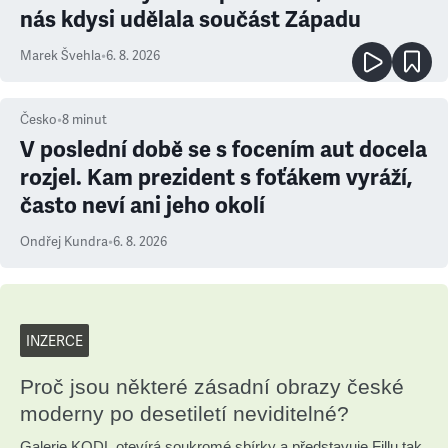
nás kdysi udělala součást Západu
Marek Švehla
•
6. 8. 2026
Česko
•
8
minut
V poslední době se s focením aut docela
rozjel. Kam prezident s foťákem vyráží,
často neví ani jeho okolí
Ondřej Kundra
•
6. 8. 2026
INZERCE
Proč jsou některé zásadní obrazy české
moderny po desetiletí neviditelné?
Galerie KODL otevírá soukromé sbírky a představuje Fillu tak,