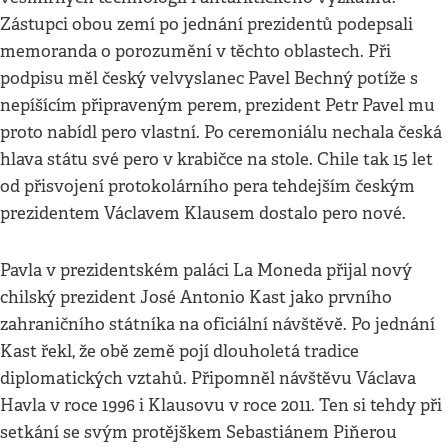
Zástupci obou zemí po jednání prezidentů podepsali
memoranda o porozumění v těchto oblastech. Při
podpisu měl český velvyslanec Pavel Bechný potíže s
nepíšícím připraveným perem, prezident Petr Pavel mu
proto nabídl pero vlastní. Po ceremoniálu nechala česká
hlava státu své pero v krabičce na stole. Chile tak 15 let
od přisvojení protokolárního pera tehdejším českým
prezidentem Václavem Klausem dostalo pero nové.
Pavla v prezidentském paláci La Moneda přijal nový
chilský prezident José Antonio Kast jako prvního
zahraničního státníka na oficiální návštěvě. Po jednání
Kast řekl, že obě země pojí dlouholetá tradice
diplomatických vztahů. Připomněl návštěvu Václava
Havla v roce 1996 i Klausovu v roce 2011. Ten si tehdy při
setkání se svým protějškem Sebastiánem Piňerou