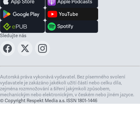
Sledujte nás
Autorská práva vykonává vydavatel. Bez písemného svolení
vydavatele je zakázáno jakékoli užití částí nebo celku díla,
zejména rozmnožování a šíření jakýmkoli způsobem,
mechanickým nebo elektronickým, v českém nebo jiném jazyce.
© Copyright Respekt Media a.s. ISSN 1801-1446