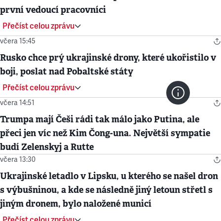
první vedoucí pracovníci
Přečíst celou zprávu
včera 15:45
Rusko chce prý ukrajinské drony, které ukořistilo v
boji, poslat nad Pobaltské státy
Přečíst celou zprávu
včera 14:51
Trumpa mají Češi rádi tak málo jako Putina, ale
přeci jen víc než Kim Čong-una. Největší sympatie
budí Zelenskyj a Rutte
včera 13:30
Ukrajinské letadlo v Lipsku, u kterého se našel dron
s výbušninou, a kde se následně jiný letoun střetl s
jiným dronem, bylo naložené municí
Přečíst celou zprávu