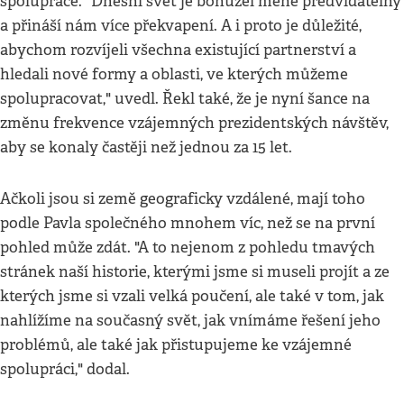
spolupráce. "Dnešní svět je bohužel méně předvídatelný
a přináší nám více překvapení. A i proto je důležité,
abychom rozvíjeli všechna existující partnerství a
hledali nové formy a oblasti, ve kterých můžeme
spolupracovat," uvedl. Řekl také, že je nyní šance na
změnu frekvence vzájemných prezidentských návštěv,
aby se konaly častěji než jednou za 15 let.
Ačkoli jsou si země geograficky vzdálené, mají toho
podle Pavla společného mnohem víc, než se na první
pohled může zdát. "A to nejenom z pohledu tmavých
stránek naší historie, kterými jsme si museli projít a ze
kterých jsme si vzali velká poučení, ale také v tom, jak
nahlížíme na současný svět, jak vnímáme řešení jeho
problémů, ale také jak přistupujeme ke vzájemné
spolupráci," dodal.