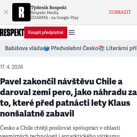
Týdeník Respekt
×
ZOBRAZIT
Respekt Media
ZDARMA - na Google Play
Koupit předplatné
Babišova vláda
🗳️ Předvolební Česko
📚 Literární př
17. 4. 2026
Pavel zakončil návštěvu Chile a
daroval zemi pero, jako náhradu za
to, které před patnácti lety Klaus
nonšalatně zabavil
Česko a Chile chtějí posilovat spolupráci v oblasti
vesmírných technologií i antarktického výzkumu.