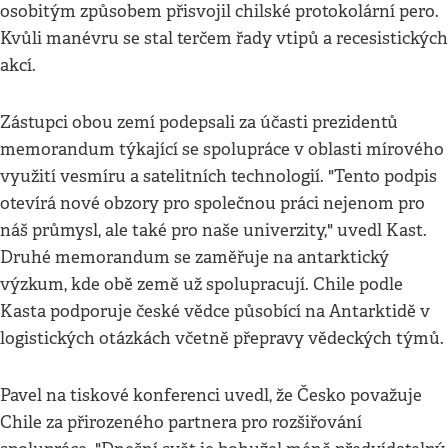
osobitým způsobem přisvojil chilské protokolární pero.
Kvůli manévru se stal terčem řady vtipů a recesistických
akcí.
Zástupci obou zemí podepsali za účasti prezidentů
memorandum týkající se spolupráce v oblasti mírového
využití vesmíru a satelitních technologií. "Tento podpis
otevírá nové obzory pro společnou práci nejenom pro
náš průmysl, ale také pro naše univerzity," uvedl Kast.
Druhé memorandum se zaměřuje na antarktický
výzkum, kde obě země už spolupracují. Chile podle
Kasta podporuje české vědce působící na Antarktidě v
logistických otázkách včetně přepravy vědeckých týmů.
Pavel na tiskové konferenci uvedl, že Česko považuje
Chile za přirozeného partnera pro rozšiřování