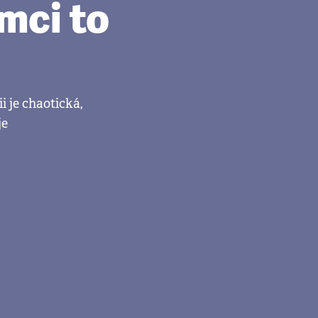
mci to
i je chaotická,
je