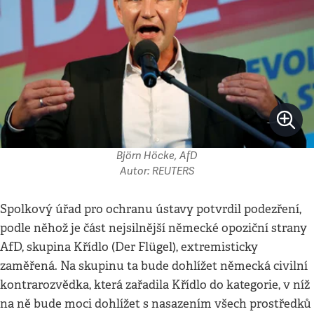
Björn Höcke, AfD
Autor: REUTERS
Spolkový úřad pro ochranu ústavy potvrdil podezření,
podle něhož je část nejsilnější německé opoziční strany
AfD, skupina Křídlo (Der Flügel), extremisticky
zaměřená. Na skupinu ta bude dohlížet německá civilní
kontrarozvědka, která zařadila Křídlo do kategorie, v níž
na ně bude moci dohlížet s nasazením všech prostředků