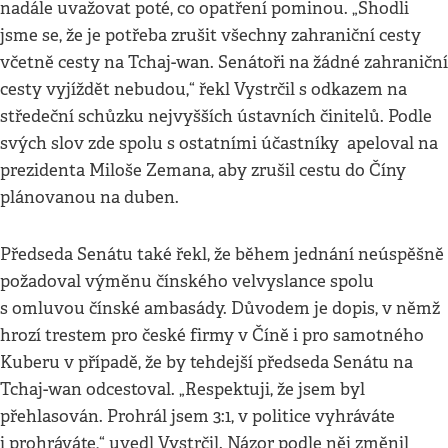
nadále uvažovat poté, co opatření pominou. „Shodli
jsme se, že je potřeba zrušit všechny zahraniční cesty
včetně cesty na Tchaj-wan. Senátoři na žádné zahraniční
cesty vyjíždět nebudou,“ řekl Vystrčil s odkazem na
středeční schůzku nejvyšších ústavních činitelů. Podle
svých slov zde spolu s ostatními účastníky apeloval na
prezidenta Miloše Zemana, aby zrušil cestu do Číny
plánovanou na duben.
Předseda Senátu také řekl, že během jednání neúspěšně
požadoval výměnu čínského velvyslance spolu
s omluvou čínské ambasády. Důvodem je dopis, v němž
hrozí trestem pro české firmy v Číně i pro samotného
Kuberu v případě, že by tehdejší předseda Senátu na
Tchaj-wan odcestoval. „Respektuji, že jsem byl
přehlasován. Prohrál jsem 3:1, v politice vyhráváte
i prohráváte,“ uvedl Vystrčil. Názor podle něj změnil