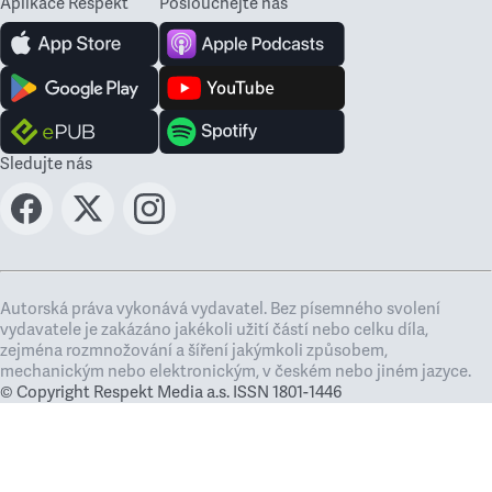
Aplikace Respekt
Poslouchejte nás
Sledujte nás
Autorská práva vykonává vydavatel. Bez písemného svolení
vydavatele je zakázáno jakékoli užití částí nebo celku díla,
zejména rozmnožování a šíření jakýmkoli způsobem,
mechanickým nebo elektronickým, v českém nebo jiném jazyce.
© Copyright Respekt Media a.s. ISSN 1801-1446