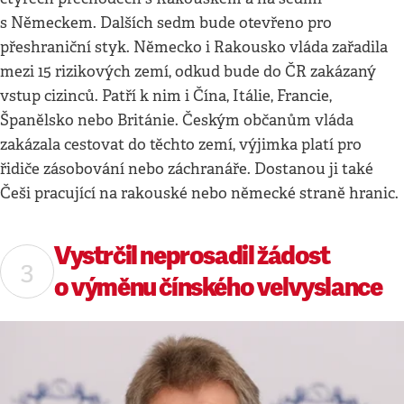
s Německem. Dalších sedm bude otevřeno pro
přeshraniční styk. Německo i Rakousko vláda zařadila
mezi 15 rizikových zemí, odkud bude do ČR zakázaný
vstup cizinců. Patří k nim i Čína, Itálie, Francie,
Španělsko nebo Británie. Českým občanům vláda
zakázala cestovat do těchto zemí, výjimka platí pro
řidiče zásobování nebo záchranáře. Dostanou ji také
Češi pracující na rakouské nebo německé straně hranic.
Vystrčil neprosadil žádost
o výměnu čínského velvyslance