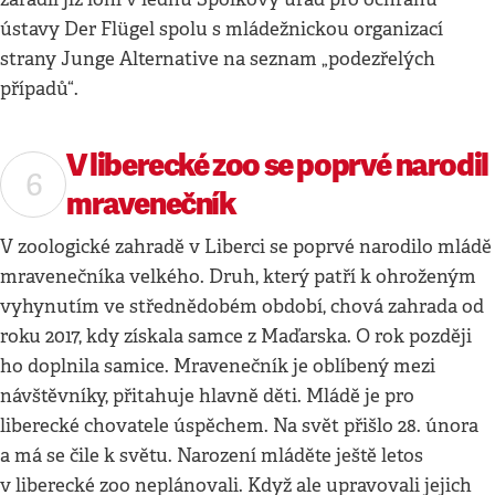
ústavy Der Flügel spolu s mládežnickou organizací
strany Junge Alternative na seznam „podezřelých
případů“.
V liberecké zoo se poprvé narodil
mravenečník
V zoologické zahradě v Liberci se poprvé narodilo mládě
mravenečníka velkého. Druh, který patří k ohroženým
vyhynutím ve střednědobém období, chová zahrada od
roku 2017, kdy získala samce z Maďarska. O rok později
ho doplnila samice. Mravenečník je oblíbený mezi
návštěvníky, přitahuje hlavně děti. Mládě je pro
liberecké chovatele úspěchem. Na svět přišlo 28. února
a má se čile k světu. Narození mláděte ještě letos
v liberecké zoo neplánovali. Když ale upravovali jejich