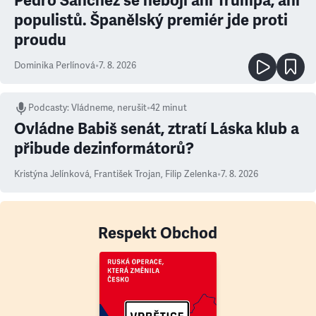
Pedro Sanchéz se nebojí ani Trumpa, ani
populistů. Španělský premiér jde proti
proudu
Dominika Perlínová
•
7. 8. 2026
Podcasty
:
Vládneme, nerušit
•
42 minut
Ovládne Babiš senát, ztratí Láska klub a
přibude dezinformátorů?
Kristýna Jelínková
,
František Trojan
,
Filip Zelenka
•
7. 8. 2026
Respekt Obchod