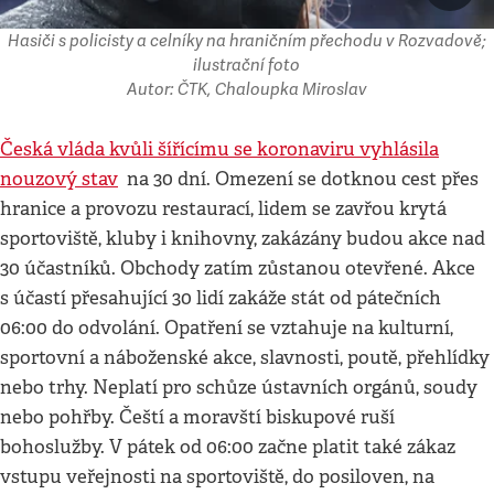
Hasiči s policisty a celníky na hraničním přechodu v Rozvadově;
ilustrační foto
Autor: ČTK, Chaloupka Miroslav
Česká vláda kvůli šířícímu se koronaviru vyhlásila
nouzový stav
na 30 dní. Omezení se dotknou cest přes
hranice a provozu restaurací, lidem se zavřou krytá
sportoviště, kluby i knihovny, zakázány budou akce nad
30 účastníků. Obchody zatím zůstanou otevřené. Akce
s účastí přesahující 30 lidí zakáže stát od pátečních
06:00 do odvolání. Opatření se vztahuje na kulturní,
sportovní a náboženské akce, slavnosti, poutě, přehlídky
nebo trhy. Neplatí pro schůze ústavních orgánů, soudy
nebo pohřby. Čeští a moravští biskupové ruší
bohoslužby. V pátek od 06:00 začne platit také zákaz
vstupu veřejnosti na sportoviště, do posiloven, na