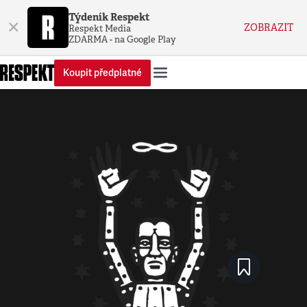
Týdeník Respekt
×
ZOBRAZIT
Respekt Media
ZDARMA - na Google Play
Koupit předplatné