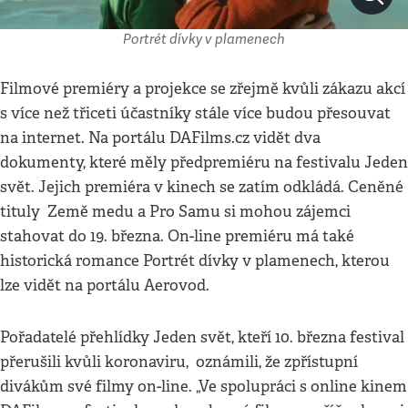
Portrét dívky v plamenech
Filmové premiéry a projekce se zřejmě kvůli zákazu akcí
s více než třiceti účastníky stále více budou přesouvat
na internet. Na portálu DAFilms.cz vidět dva
dokumenty, které měly předpremiéru na festivalu Jeden
svět. Jejich premiéra v kinech se zatím odkládá. Ceněné
tituly Země medu a Pro Samu si mohou zájemci
stahovat do 19. března. On-line premiéru má také
historická romance Portrét dívky v plamenech, kterou
lze vidět na portálu Aerovod.
Pořadatelé přehlídky Jeden svět, kteří 10. března festival
přerušili kvůli koronaviru, oznámili, že zpřístupní
divákům své filmy on-line. „Ve spolupráci s online kinem