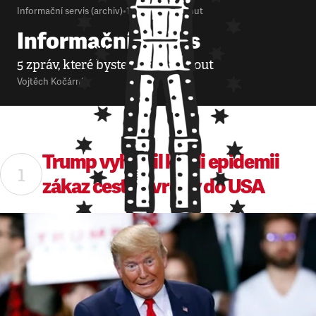
Informační servis (archiv)
•
12. 3. 2020
•
8
minut
Informační servis
5 zpráv, které byste neměli minout
Vojtěch Kočárník
Trump vyhlásil kvůli epidemii
zákaz cest z Evropy do USA