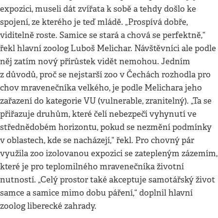
expozici, museli dát zvířata k sobě a tehdy došlo ke
spojení, ze kterého je teď mládě. „Prospívá dobře,
viditelně roste. Samice se stará a chová se perfektně,“
řekl hlavní zoolog Luboš Melichar. Návštěvníci ale podle
něj zatím nový přírůstek vidět nemohou. Jedním
z důvodů, proč se nejstarší zoo v Čechách rozhodla pro
chov mravenečníka velkého, je podle Melichara jeho
zařazení do kategorie VU (vulnerable, zranitelný). „Ta se
přiřazuje druhům, které čelí nebezpečí vyhynutí ve
střednědobém horizontu, pokud se nezmění podmínky
v oblastech, kde se nacházejí,“ řekl. Pro chovný pár
využila zoo izolovanou expozici se zatepleným zázemím,
které je pro teplomilného mravenečníka životní
nutností. „Celý prostor také akceptuje samotářský život
samce a samice mimo dobu páření,“ doplnil hlavní
zoolog liberecké zahrady.