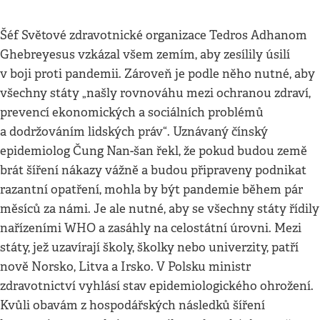
Šéf Světové zdravotnické organizace Tedros Adhanom
Ghebreyesus vzkázal všem zemím, aby zesílily úsilí
v boji proti pandemii. Zároveň je podle něho nutné, aby
všechny státy „našly rovnováhu mezi ochranou zdraví,
prevencí ekonomických a sociálních problémů
a dodržováním lidských práv“. Uznávaný čínský
epidemiolog Čung Nan-šan řekl, že pokud budou země
brát šíření nákazy vážně a budou připraveny podnikat
razantní opatření, mohla by být pandemie během pár
měsíců za námi. Je ale nutné, aby se všechny státy řídily
nařízeními WHO a zasáhly na celostátní úrovni. Mezi
státy, jež uzavírají školy, školky nebo univerzity, patří
nově Norsko, Litva a Irsko. V Polsku ministr
zdravotnictví vyhlásí stav epidemiologického ohrožení.
Kvůli obavám z hospodářských následků šíření