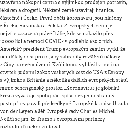
uzavřena nákupní centra s výjimkou prodejen potravin,
lékáren a drogerií. Některé země uzavírají hranice,
částečně i Česko. První oběti koronaviru jsou hlášeny
z Řecka, Rakouska a Polska. Z evropských zemí je
nejvíce zasažená právě Itálie, kde se nakazilo přes
12 000 lidí a nemoci COVID-19 podlehlo 830 z nich.
Americký prezident Trump evropským zemím vytkl, že
neudělaly dost pro to, aby zabránily rozšíření nákazy
z Číny na svém území. Kvůli tomu vyhlásil v noci na
čtvrtek 30denní zákaz veškerých cest do USA z Evropy
s výjimkou Británie a několika dalších evropských států
mimo schengenský prostor. „Koronavirus je globální
krizí a vyžaduje spolupráci spíše než jednostranný
postup,“ reagovali předsedkyně Evropské komise Ursula
von der Leyen a šéf Evropské rady Charles Michel.
Nelíbí se jim, že Trump s evropskými partnery
rozhodnutí nekonzultoval.