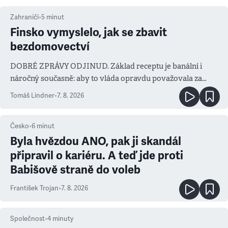
Zahraničí
•
5
minut
Finsko vymyslelo, jak se zbavit
bezdomovectví
DOBRÉ ZPRÁVY ODJINUD. Základ receptu je banální i
náročný současně: aby to vláda opravdu považovala za
prioritu
Tomáš Lindner
•
7. 8. 2026
Česko
•
6
minut
Byla hvězdou ANO, pak ji skandál
připravil o kariéru. A teď jde proti
Babišově straně do voleb
František Trojan
•
7. 8. 2026
Společnost
•
4
minuty