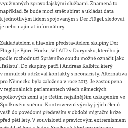
využívaných zpravodajskými službami. Znamená to
například, že bude moci smět sbírat a ukládat data
k jednotlivým lidem spojovaným s Der Flügel, sledovat
je nebo najímat informátory.
Zakladatelem a hlavním představitelem skupiny Der
Flügel je Björn Höcke, šéf AfD v Durynsku, kterého je
podle rozhodnutí Správního soudu možné označit jako
„fašistu“. Do skupiny patří i Andreas Kalbitz, který
v minulosti udržoval kontakty s neonacisty. Alternativa
pro Německo byla založena v roce 2013. Je zastoupena
v regionálních parlamentech všech německých
spolkových zemí a je třetím nejsilnějším uskupením ve
Spolkovém sněmu. Kontroverzní výroky jejích členů
vešli do povědomí především v období migrační krize
před pěti lety. V souvislosti s pravicovým extremismem
zařadil již loni v lednu Spolkový úřad pro ochranu