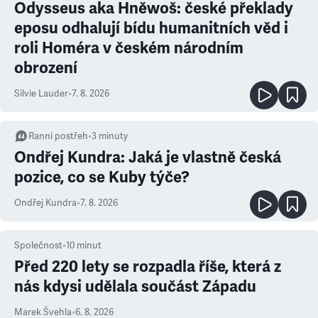
Odysseus aka Hněwoš: české překlady
eposu odhalují bídu humanitních věd i
roli Homéra v českém národním
obrození
Silvie Lauder
•
7. 8. 2026
Ranní postřeh
•
3
minuty
Ondřej Kundra: Jaká je vlastně česká
pozice, co se Kuby týče?
Ondřej Kundra
•
7. 8. 2026
Společnost
•
10
minut
Před 220 lety se rozpadla říše, která z
nás kdysi udělala součást Západu
Marek Švehla
•
6. 8. 2026