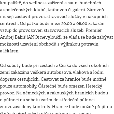
koupaliště, do wellness zařízení a saun, hudebních
a společenských klubů, knihoven či galerií. Zároveň
musejí zastavit provoz stravovací služby v nákupních
centrech. Od pátku bude mezi 20:00 a 06:00 zakázán
vstup do provozoven stravovacích služeb. Premiér
Andrej Babiš (ANO) nevyloučil, že vláda se bude zabývat
možností uzavření obchodů s výjimkou potravin
a lékáren.
Od soboty bude při cestách z Česka do všech okolních
zemí zakázána veškerá autobusová, vlaková a lodní
doprava cestujících. Cestovat za hranice bude možné
pouze automobily. Částečně bude omezen i letecký
provoz. Na německých a rakouských hranicích budou
o půlnoci na sobotu zatím do středeční půlnoci
znovuzavedeny kontroly. Hranice bude možné přejít na
čtyřech přechodech s Rakouskem a na sedmi