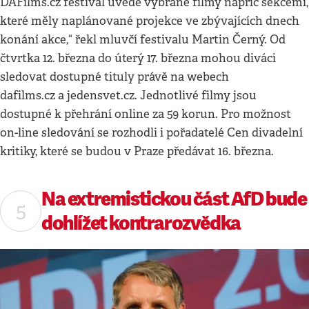
DAFilms.cz festival uvede vybrané filmy napříč sekcemi,
které měly naplánované projekce ve zbývajících dnech
konání akce,“ řekl mluvčí festivalu Martin Černý. Od
čtvrtka 12. března do úterý 17. března mohou diváci
sledovat dostupné tituly právě na webech
dafilms.cz a jedensvet.cz. Jednotlivé filmy jsou
dostupné k přehrání online za 59 korun. Pro možnost
on-line sledování se rozhodli i pořadatelé Cen divadelní
kritiky, které se budou v Praze předávat 16. března.
Na extremistickou část AfD bude
dohlížet kontrarozvědka