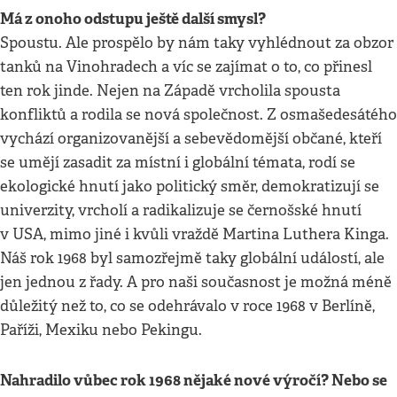
Má z onoho odstupu ještě další smysl?
Spoustu. Ale prospělo by nám taky vyhlédnout za obzor
tanků na Vinohradech a víc se zajímat o to, co přinesl
ten rok jinde. Nejen na Západě vrcholila spousta
konfliktů a rodila se nová společnost. Z osmašedesátého
vychází organizovanější a sebevědomější občané, kteří
se umějí zasadit za místní i globální témata, rodí se
ekologické hnutí jako politický směr, demokratizují se
univerzity, vrcholí a radikalizuje se černošské hnutí
v USA, mimo jiné i kvůli vraždě Martina Luthera Kinga.
Náš rok 1968 byl samozřejmě taky globální událostí, ale
jen jednou z řady. A pro naši současnost je možná méně
důležitý než to, co se odehrávalo v roce 1968 v Berlíně,
Paříži, Mexiku nebo Pekingu.
Nahradilo vůbec rok 1968 nějaké nové výročí? Nebo se