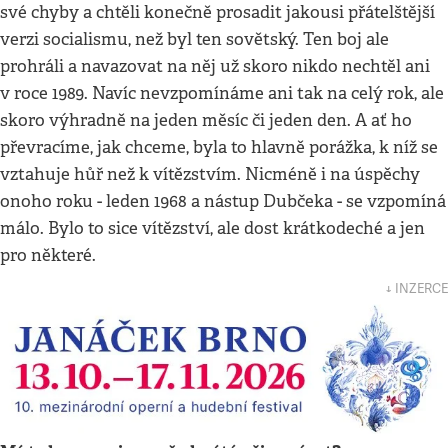
své chyby a chtěli konečně prosadit jakousi přátelštější
verzi socialismu, než byl ten sovětský. Ten boj ale
prohráli a navazovat na něj už skoro nikdo nechtěl ani
v roce 1989. Navíc nevzpomínáme ani tak na celý rok, ale
skoro výhradně na jeden měsíc či jeden den. A ať ho
převracíme, jak chceme, byla to hlavně porážka, k níž se
vztahuje hůř než k vítězstvím. Nicméně i na úspěchy
onoho roku - leden 1968 a nástup Dubčeka - se vzpomíná
málo. Bylo to sice vítězství, ale dost krátkodeché a jen
pro některé.
↓ INZERCE