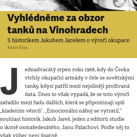
Agenda
•
21. 8. 2013
•
4
minuty
Vyhlédněme za obzor
tanků na Vinohradech
S historikem Jakubem Jarešem o výročí okupace
Adam Šůra
J
ednadvacátý srpen roku 1968, kdy do Česka
vtrhly okupační armády v čele se sovětskými
tanky, kdysi patřil mezi nejsilněji prožívaná
data. Dnes to však vypadá, že se toto výročí
zařadilo mezi řadu dalších, která se připomínají spíš
„kladením věnců“. „Emocionální náboj se vytratil,“
souhlasí historik Jakub Jareš, jeden z editorů studie
o ikoně osmašedesátého, Janu Palachovi. Podle něj to
však vůbec není špatně.