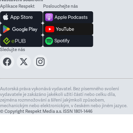
Aplikace Respekt
Poslouchejte nás
Sledujte nás
Autorská práva vykonává vydavatel. Bez písemného svolení
vydavatele je zakázáno jakékoli užití částí nebo celku díla,
zejména rozmnožování a šíření jakýmkoli způsobem,
mechanickým nebo elektronickým, v českém nebo jiném jazyce.
© Copyright Respekt Media a.s. ISSN 1801-1446