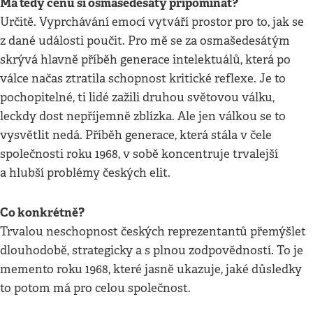
Má tedy cenu si osmašedesátý připomínat?
Určitě. Vyprchávání emocí vytváří prostor pro to, jak se
z dané události poučit. Pro mě se za osmašedesátým
skrývá hlavně příběh generace intelektuálů, která po
válce načas ztratila schopnost kritické reflexe. Je to
pochopitelné, ti lidé zažili druhou světovou válku,
leckdy dost nepříjemně zblízka. Ale jen válkou se to
vysvětlit nedá. Příběh generace, která stála v čele
společnosti roku 1968, v sobě koncentruje trvalejší
a hlubší problémy českých elit.
Co konkrétně?
Trvalou neschopnost českých reprezentantů přemýšlet
dlouhodobě, strategicky a s plnou zodpovědností. To je
memento roku 1968, které jasně ukazuje, jaké důsledky
to potom má pro celou společnost.