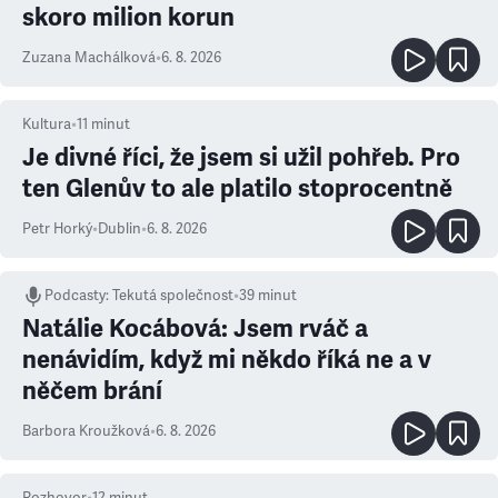
skoro milion korun
Zuzana Machálková
•
6. 8. 2026
Kultura
•
11
minut
Je divné říci, že jsem si užil pohřeb. Pro
ten Glenův to ale platilo stoprocentně
Petr Horký
•
Dublin
•
6. 8. 2026
Podcasty
:
Tekutá společnost
•
39 minut
Natálie Kocábová: Jsem rváč a
nenávidím, když mi někdo říká ne a v
něčem brání
Barbora Kroužková
•
6. 8. 2026