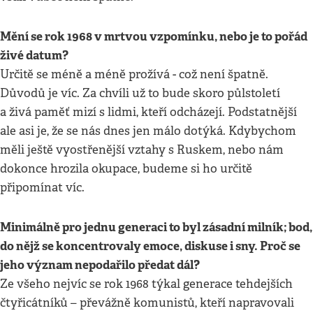
Mění se rok 1968 v mrtvou vzpomínku, nebo je to pořád
živé datum?
Určitě se méně a méně prožívá - což není špatně.
Důvodů je víc. Za chvíli už to bude skoro půlstoletí
a živá paměť mizí s lidmi, kteří odcházejí. Podstatnější
ale asi je, že se nás dnes jen málo dotýká. Kdybychom
měli ještě vyostřenější vztahy s Ruskem, nebo nám
dokonce hrozila okupace, budeme si ho určitě
připomínat víc.
Minimálně pro jednu generaci to byl zásadní milník; bod,
do nějž se koncentrovaly emoce, diskuse i sny. Proč se
jeho význam nepodařilo předat dál?
Ze všeho nejvíc se rok 1968 týkal generace tehdejších
čtyřicátníků – převážně komunistů, kteří napravovali