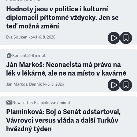
Rozhovor
•
12
minut
Hodnoty jsou v politice i kulturní
diplomacii přítomné vždycky. Jen se
teď možná změní
Eva Soukeníková
•
6. 8. 2026
Komentář
•
8
minut
Ján Markoš: Neonacista má právo na
lék v lékárně, ale ne na místo v kavárně
Ján Markoš
,
Denník N
•
6. 8. 2026
Newsletter
:
Plamínková
•
7
minut
Plamínková: Boj o Senát odstartoval,
Vávrovci versus vláda a další Turkův
hvězdný týden