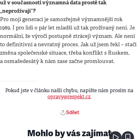
už v současnosti významná data prostě tak
„neprožívají“?
Pro moji generaci je samozřejmě významnější rok
1989. I pro lidi o pár let mladší už tak prožívaný není. Je
normální, že výročí postupně ztrácejí význam. Ale není
to definitivní a nevratný proces. Jak už jsem řekl – stačí
změna společenské situace, třeba konflikt s Ruskem,
a osmašedesátý k nám zase začne promlouvat.
Pokud jste v článku našli chybu, napište nám prosím na
opravy@respekt.cz
.
Sdílet
Mohlo by vás zajímat