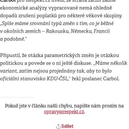
Carbol
pro Respekt.cz uvedl, že strana zatím žádné
ekonomické analýzy vypracované nemá ohledně
dopadů zrušení poplatků pro některé věkové skupiny.
Spíše máme srovnání typů změn s tím, co je běžné
„
v okolních zemích – Rakousku, Německu, Francii
a podobně
.“
Připustil, že otázka parametrických změn je otázkou
Máme několik
politickou a povede se o ní ještě diskuse. „
variant, zatím nejsou projednány tak, aby to bylo
oficiální stanovisko KDU-ČSL
,“ řekl poslanec Carbol.
Pokud jste v článku našli chybu, napište nám prosím na
opravy@respekt.cz
.
Sdílet