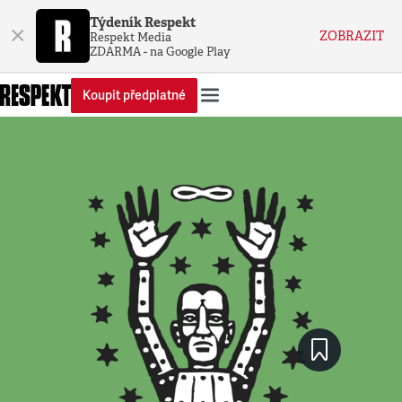
Týdeník Respekt
×
ZOBRAZIT
Respekt Media
ZDARMA - na Google Play
Koupit předplatné