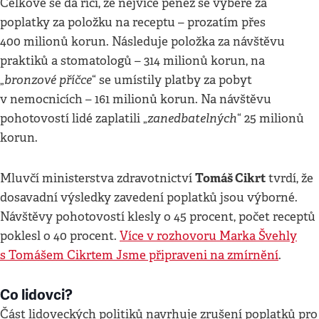
Celkově se dá říci, že nejvíce peněz se vybere za
poplatky za položku na receptu – prozatím přes
400 milionů korun. Následuje položka za návštěvu
praktiků a stomatologů – 314 milionů korun, na
bronzové příčce
„
“ se umístily platby za pobyt
v nemocnicích – 161 milionů korun. Na návštěvu
zanedbatelných
pohotovostí lidé zaplatili „
“ 25 milionů
korun.
Tomáš Cikrt
Mluvčí ministerstva zdravotnictví
tvrdí, že
dosavadní výsledky zavedení poplatků jsou výborné.
Návštěvy pohotovostí klesly o 45 procent, počet receptů
poklesl o 40 procent.
Více v rozhovoru Marka Švehly
s Tomášem Cikrtem Jsme připraveni na zmírnění
.
Co lidovci?
Část lidoveckých politiků navrhuje zrušení poplatků pro