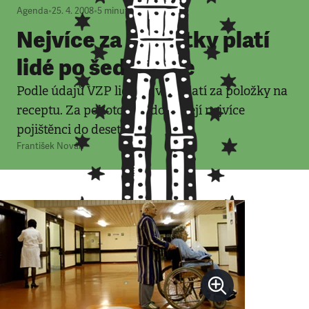
Agenda
•
25. 4. 2008
•
5
minut
Nejvíce za poplatky platí
lidé po šedesátce
Podle údajů VZP lidé nejvíce platí za položky na
receptu. Za pohotovost doplácejí nejvíce
pojištěnci do deseti let.
František Novák