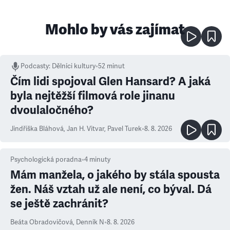
Mohlo by vás zajímat
Podcasty
:
Dělníci kultury
•
52 minut
Čím lidi spojoval Glen Hansard? A jaká
byla nejtěžší filmová role jinanu
dvoulaločného?
Jindřiška Bláhová
,
Jan H. Vitvar
,
Pavel Turek
•
8. 8. 2026
Psychologická poradna
•
4
minuty
Mám manžela, o jakého by stála spousta
žen. Náš vztah už ale není, co býval. Dá
se ještě zachránit?
Beáta Obradovičová
,
Denník N
•
8. 8. 2026