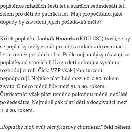
pojištěnce mladších šesti let a starších sedmdesáti let,
zelení pro děti do patnácti let. Mají propočítáno, jaké
dopady by zavedení jejich požadavků mělo?
Ludvík Hovorka
Kritik poplatků
(KDU-ČSL) tvrdí, že by
se poplatky měly zrušit pro děti a mládež do osmnácti
let a rovněž pro důchodce. Podle něj analýzy ukazují, že
poplatky od starších lidí a za děti nehrají v systému
rozhodující roli. Čísla VZP však jeho tvrzení
nepodporují. Nejvíce platí lidé mezi 60. a 80. rokem
života. O něco méně lidé mezi 51. a 60. rokem.
Čtyřicátníci však platí téměř o polovinu méně, než lidé
po šedesátce. Nejméně pak platí děti a dospívající mezi
11. a 20. rokem.
Poplatky mají svůj věcný, ideový charakter
„
,“ řekl během