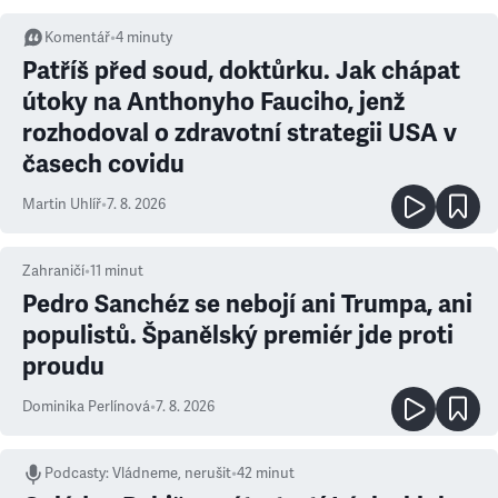
Komentář
•
4
minuty
Patříš před soud, doktůrku. Jak chápat
útoky na Anthonyho Fauciho, jenž
rozhodoval o zdravotní strategii USA v
časech covidu
Martin Uhlíř
•
7. 8. 2026
Zahraničí
•
11
minut
Pedro Sanchéz se nebojí ani Trumpa, ani
populistů. Španělský premiér jde proti
proudu
Dominika Perlínová
•
7. 8. 2026
Podcasty
:
Vládneme, nerušit
•
42 minut