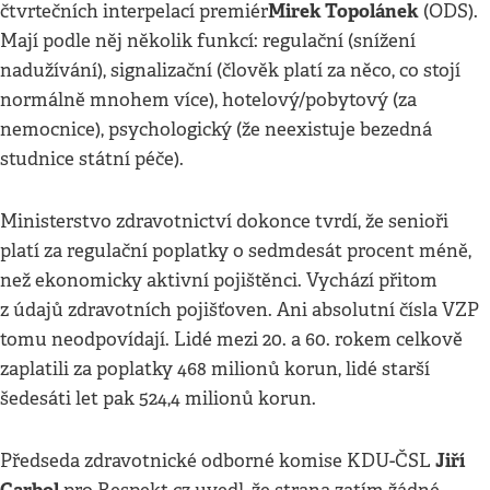
Mirek Topolánek
čtvrtečních interpelací premiér
(ODS).
Mají podle něj několik funkcí: regulační (snížení
nadužívání), signalizační (člověk platí za něco, co stojí
normálně mnohem více), hotelový/pobytový (za
nemocnice), psychologický (že neexistuje bezedná
studnice státní péče).
Ministerstvo zdravotnictví dokonce tvrdí, že senioři
platí za regulační poplatky o sedmdesát procent méně,
než ekonomicky aktivní pojištěnci. Vychází přitom
z údajů zdravotních pojišťoven. Ani absolutní čísla VZP
tomu neodpovídají. Lidé mezi 20. a 60. rokem celkově
zaplatili za poplatky 468 milionů korun, lidé starší
šedesáti let pak 524,4 milionů korun.
Jiří
Předseda zdravotnické odborné komise KDU-ČSL