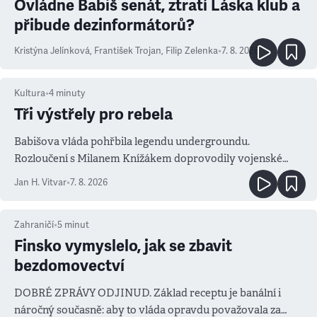
Ovládne Babiš senát, ztratí Láska klub a
přibude dezinformátorů?
Kristýna Jelínková
,
František Trojan
,
Filip Zelenka
•
7. 8. 2026
Kultura
•
4
minuty
Tři výstřely pro rebela
Babišova vláda pohřbila legendu undergroundu.
Rozloučení s Milanem Knížákem doprovodily vojenské
salvy i kritika pokrokářů
Jan H. Vitvar
•
7. 8. 2026
Zahraničí
•
5
minut
Finsko vymyslelo, jak se zbavit
bezdomovectví
DOBRÉ ZPRÁVY ODJINUD. Základ receptu je banální i
náročný současně: aby to vláda opravdu považovala za