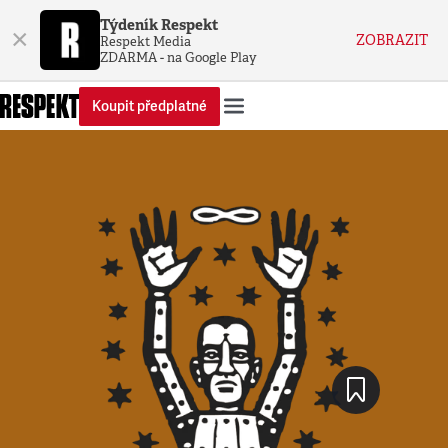
Týdeník Respekt
×
ZOBRAZIT
Respekt Media
ZDARMA - na Google Play
Koupit předplatné