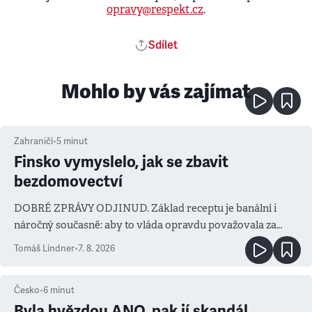
opravy@respekt.cz
.
Sdílet
Mohlo by vás zajímat
Zahraničí
•
5
minut
Finsko vymyslelo, jak se zbavit
bezdomovectví
DOBRÉ ZPRÁVY ODJINUD. Základ receptu je banální i
náročný současně: aby to vláda opravdu považovala za
prioritu
Tomáš Lindner
•
7. 8. 2026
Česko
•
6
minut
Byla hvězdou ANO, pak jí skandál