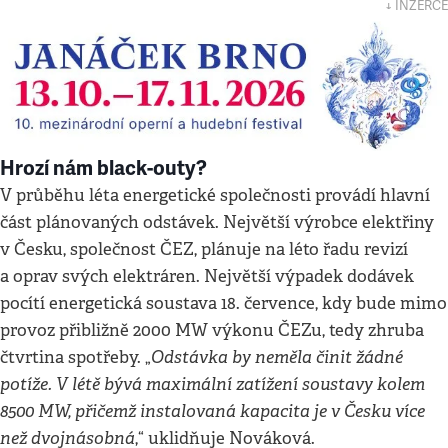
↓ INZERCE
Hrozí nám black-outy?
V průběhu léta energetické společnosti provádí hlavní
část plánovaných odstávek. Největší výrobce elektřiny
v Česku, společnost ČEZ, plánuje na léto řadu revizí
a oprav svých elektráren. Největší výpadek dodávek
pocítí energetická soustava 18. července, kdy bude mimo
provoz přibližně 2000 MW výkonu ČEZu, tedy zhruba
Odstávka by neměla činit žádné
čtvrtina spotřeby. „
potíže. V létě bývá maximální zatížení soustavy kolem
8500 MW, přičemž instalovaná kapacita je v Česku více
než dvojnásobná
,“ uklidňuje Nováková.