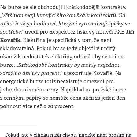
Na burze se ale obchodují i krátkodobější kontrakty.
Většinou mají kupující širokou škálu kontraktů. Od
„
ročních až po hodinové, kterými vyrovnávají špičky ve
spotřebě
Jiří
,“ uvedl pro Respekt.cz tiskový mluvčí PXE
Kovařík
. Elektřina je specifická v tom, že není
skladovatelná. Pokud by se tedy objevil v určitý
okamžik nedostatek elektřiny, odrazilo by se to i na
Krátkodobé kontrakty by mohly najednou
burze. „
zdražit o desítky procent
,“ upozorňuje Kovařík. Na
energetické burze totiž neexistuje omezení pro
jednodenní změnu ceny. Například na pražské burze
s cennými papíry se nemůže cena akcií za jeden den
pohnout více než o 20 procent.
Pokud jste v článku našli chybu, napište nám prosím na