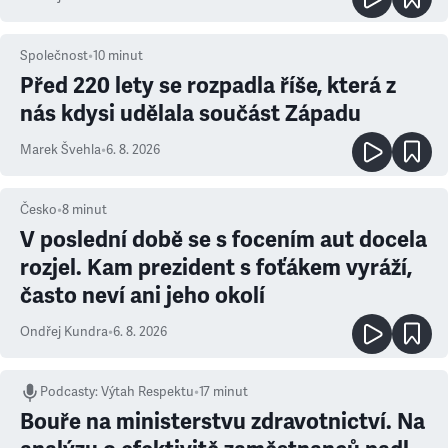
Společnost
•
10
minut
Před 220 lety se rozpadla říše, která z
nás kdysi udělala součást Západu
Marek Švehla
•
6. 8. 2026
Česko
•
8
minut
V poslední době se s focením aut docela
rozjel. Kam prezident s foťákem vyráží,
často neví ani jeho okolí
Ondřej Kundra
•
6. 8. 2026
Podcasty
:
Výtah Respektu
•
17 minut
Bouře na ministerstvu zdravotnictví. Na