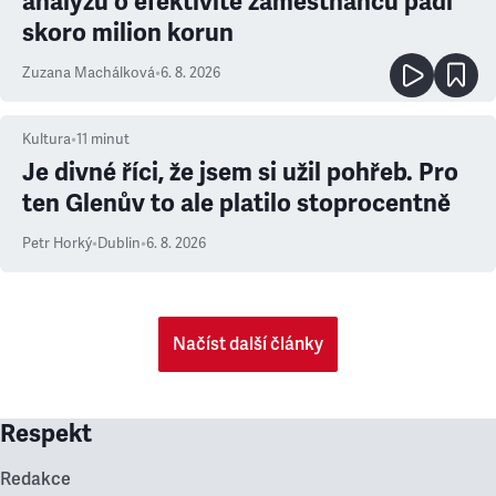
analýzu o efektivitě zaměstnanců padl
skoro milion korun
Zuzana Machálková
•
6. 8. 2026
Kultura
•
11
minut
Je divné říci, že jsem si užil pohřeb. Pro
ten Glenův to ale platilo stoprocentně
Petr Horký
•
Dublin
•
6. 8. 2026
Načíst další články
Respekt
Redakce