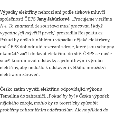
Výpadky elektřiny nehrozí ani podle tiskové mluvčí
Jany Jabůrkové
Pracujeme v režimu
společnosti ČEPS
. „
N-1. To znamená, že soustava musí pracovat, i když
vypadne její největší prvek
,“ prozradila Respektu.cz.
Pokud by došlo k náhlému výpadku nějaké elektrárny,
má ČEPS dohodnuté rezervní zdroje, které jsou schopny
okamžitě začít dodávat elektřinu do sítě. ČEPS se navíc
snaží koordinovat odstávky s jednotlivými výrobci
elektřiny, aby nedošlo k odstavení většího množství
elektráren zároveň.
Česko zatím vyváží elektřinu odpovídající výkonu
Pokud by byl v Česku výpadek
Temelína do zahraničí. „
nějakého zdroje, mohlo by to teoreticky způsobit
problémy zahraničním odběratelům. Ale například do