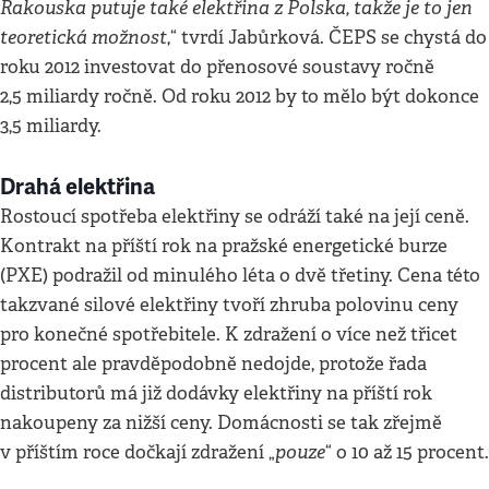
Rakouska putuje také elektřina z Polska, takže je to jen
teoretická možnost
,“ tvrdí Jabůrková. ČEPS se chystá do
roku 2012 investovat do přenosové soustavy ročně
2,5 miliardy ročně. Od roku 2012 by to mělo být dokonce
3,5 miliardy.
Drahá elektřina
Rostoucí spotřeba elektřiny se odráží také na její ceně.
Kontrakt na příští rok na pražské energetické burze
(PXE) podražil od minulého léta o dvě třetiny. Cena této
takzvané silové elektřiny tvoří zhruba polovinu ceny
pro konečné spotřebitele. K zdražení o více než třicet
procent ale pravděpodobně nedojde, protože řada
distributorů má již dodávky elektřiny na příští rok
nakoupeny za nižší ceny. Domácnosti se tak zřejmě
pouze
v příštím roce dočkají zdražení „
“ o 10 až 15 procent.