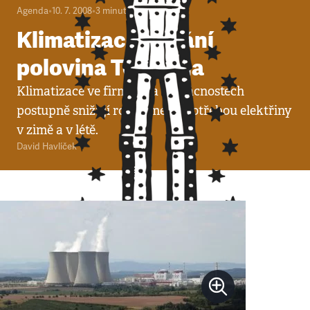
Agenda
•
10. 7. 2008
•
3
minuty
Klimatizace pohání
polovina Temelína
Klimatizace ve firmách a domácnostech
postupně snižují rozdíl mezi spotřebou elektřiny
v zimě a v létě.
David Havlíček