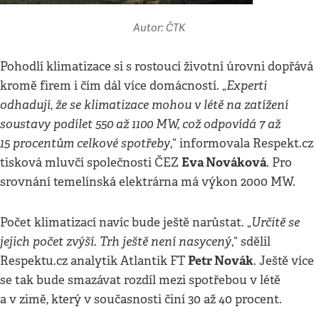
Autor: ČTK
Pohodlí klimatizace si s rostoucí životní úrovni dopřává
Experti
kromě firem i čím dál více domácností. „
odhadují, že se klimatizace mohou v létě na zatížení
soustavy podílet 550 až 1100 MW, což odpovídá 7 až
15 procentům celkové spotřeby
,“ informovala Respekt.cz
Eva Nováková
tisková mluvčí společnosti ČEZ
. Pro
srovnání temelínská elektrárna má výkon 2000 MW.
Určitě se
Počet klimatizací navíc bude ještě narůstat. „
jejich počet zvýší. Trh ještě není nasycený
,“ sdělil
Petr Novák
Respektu.cz analytik Atlantik FT
. Ještě více
se tak bude smazávat rozdíl mezi spotřebou v létě
a v zimě, který v současnosti činí 30 až 40 procent.