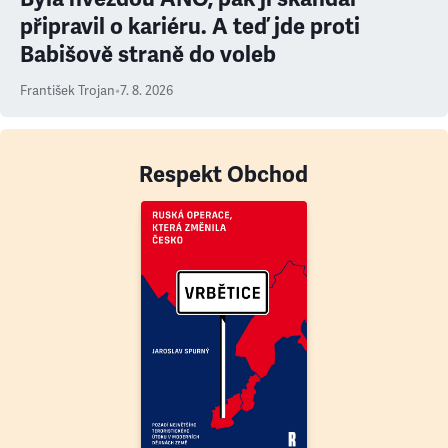
připravil o kariéru. A teď jde proti
Babišově straně do voleb
František Trojan
•
7. 8. 2026
Respekt Obchod