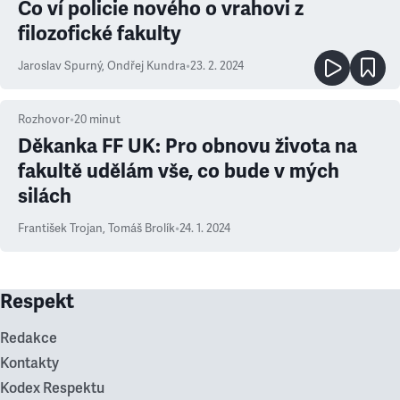
Co ví policie nového o vrahovi z
filozofické fakulty
Jaroslav Spurný
,
Ondřej Kundra
•
23. 2. 2024
Rozhovor
•
20
minut
Děkanka FF UK: Pro obnovu života na
fakultě udělám vše, co bude v mých
silách
František Trojan
,
Tomáš Brolík
•
24. 1. 2024
Respekt
Redakce
Kontakty
Kodex Respektu