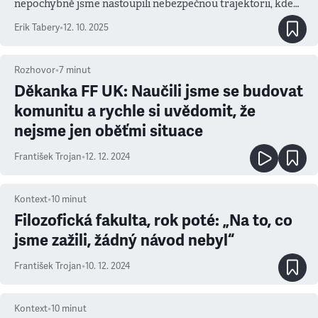
nepochybně jsme nastoupili nebezpečnou trajektorii, kde
se zdá nemožné hledat nějaký kompromis
Erik Tabery
•
12. 10. 2025
Rozhovor
•
7
minut
Děkanka FF UK: Naučili jsme se budovat
komunitu a rychle si uvědomit, že
nejsme jen oběťmi situace
František Trojan
•
12. 12. 2024
Kontext
•
10
minut
Filozofická fakulta, rok poté: „Na to, co
jsme zažili, žádný návod nebyl“
František Trojan
•
10. 12. 2024
Kontext
•
10
minut