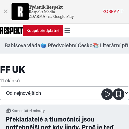
Týdeník Respekt
×
ZOBRAZIT
Respekt Media
ZDARMA - na Google Play
Koupit předplatné
Babišova vláda
🗳️ Předvolební Česko
📚 Literární př
FF UK
11 článků
Komentář
•
4
minuty
Překladatelé a tlumočníci jsou
potřebnější než kdy jindy. Proč je teď