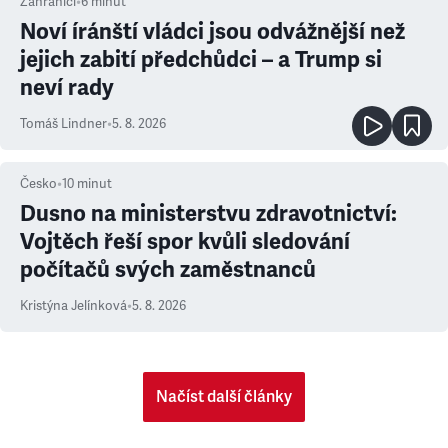
Zahraničí
•
6
minut
Noví íránští vládci jsou odvážnější než
jejich zabití předchůdci – a Trump si
neví rady
Tomáš Lindner
•
5. 8. 2026
Česko
•
10
minut
Dusno na ministerstvu zdravotnictví:
Vojtěch řeší spor kvůli sledování
počítačů svých zaměstnanců
Kristýna Jelínková
•
5. 8. 2026
Načíst další články