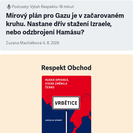
Podcasty
:
Výtah Respektu
•
18 minut
Mírový plán pro Gazu je v začarovaném
kruhu. Nastane dřív stažení Izraele,
nebo odzbrojení Hamásu?
Zuzana Machálková
•
5. 8. 2026
Respekt Obchod