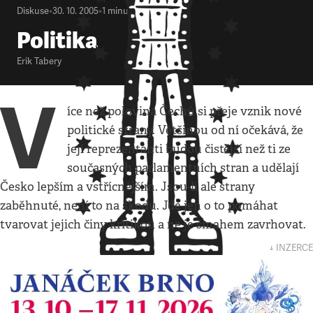
Diskuse
•
30. 10. 2005
•
1
minuta
Politika
Erik Tabery
V
íce než polovina Čechů si přeje vznik nové
politické strany. Většinou od ní očekává, že
její reprezentanti budou čistější než ti ze
současných parlamentních stran a udělají
Česko lepším a vstřícnějším. Jsou-li ale strany
zaběhnuté, není to na škodu. Jde jen o to pomáhat
tvarovat jejich činy kritikou a ne je šmahem zavrhovat.
↓ INZERCE