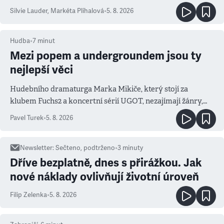
Silvie Lauder
,
Markéta Plíhalová
•
5. 8. 2026
Hudba
•
7
minut
Mezi popem a undergroundem jsou ty
nejlepší věci
Hudebního dramaturga Marka Mikiče, který stojí za
klubem Fuchs2 a koncertní sérií UGOT, nezajímají žánry,
ale atmosféra
Pavel Turek
•
5. 8. 2026
Newsletter
:
Sečteno, podtrženo
•
3
minuty
Dříve bezplatně, dnes s přirážkou. Jak
nové náklady ovlivňují životní úroveň
Filip Zelenka
•
5. 8. 2026