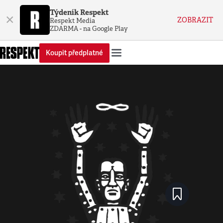
Týdeník Respekt
×
ZOBRAZIT
Respekt Media
ZDARMA - na Google Play
Koupit předplatné