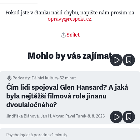
Pokud jste v článku našli chybu, napište nám prosím na
opravy@respekt.cz
.
Sdílet
Mohlo by vás zajímat
Podcasty
:
Dělníci kultury
•
52 minut
Čím lidi spojoval Glen Hansard? A jaká
byla nejtěžší filmová role jinanu
dvoulaločného?
Jindřiška Bláhová
,
Jan H. Vitvar
,
Pavel Turek
•
8. 8. 2026
Psychologická poradna
•
4
minuty