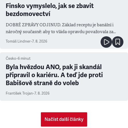
Finsko vymyslelo, jak se zbavit
bezdomovectví
DOBRÉ ZPRÁVY ODJINUD. Základ receptu je banální i
náročný současně: aby to vláda opravdu považovala za
prioritu
Tomáš Lindner
•
7. 8. 2026
Česko
•
6
minut
Byla hvězdou ANO, pak ji skandál
připravil o kariéru. A teď jde proti
Babišově straně do voleb
František Trojan
•
7. 8. 2026
Načíst další články