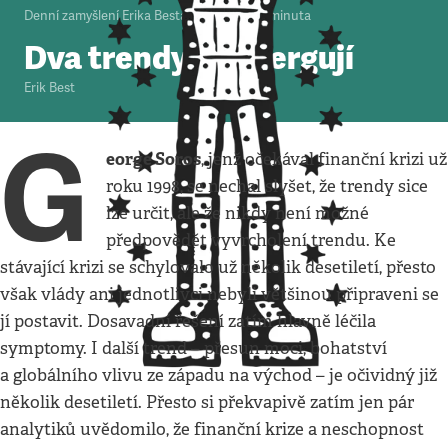
Denní zamyšlení Erika Besta
•
15. 10. 2008
•
1
minuta
Dva trendy konvergují
Erik Best
G
eorge Soros
, jenž očekával finanční krizi už
roku 1998, se nechal slyšet, že trendy sice
lze určit, ale že nikdy není možné
předpovědět vyvrcholení trendu. Ke
stávající krizi se schylovalo už několik desetiletí, přesto
však vlády ani jednotlivci nebyli většinou připraveni se
jí postavit. Dosavadní řešení zatím hlavně léčila
symptomy. I další trend – přesun moci, bohatství
a globálního vlivu ze západu na východ – je očividný již
několik desetiletí. Přesto si překvapivě zatím jen pár
analytiků uvědomilo, že finanční krize a neschopnost