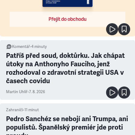
Přejít do obchodu
Komentář
•
4
minuty
Patříš před soud, doktůrku. Jak chápat
útoky na Anthonyho Fauciho, jenž
rozhodoval o zdravotní strategii USA v
časech covidu
Martin Uhlíř
•
7. 8. 2026
Zahraničí
•
11
minut
Pedro Sanchéz se nebojí ani Trumpa, ani
populistů. Španělský premiér jde proti