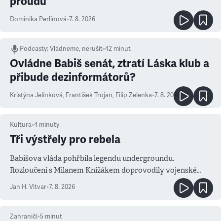
proudu
Dominika Perlínová
•
7. 8. 2026
Podcasty
:
Vládneme, nerušit
•
42 minut
Ovládne Babiš senát, ztratí Láska klub a
přibude dezinformátorů?
Kristýna Jelínková
,
František Trojan
,
Filip Zelenka
•
7. 8. 2026
Kultura
•
4
minuty
Tři výstřely pro rebela
Babišova vláda pohřbila legendu undergroundu.
Rozloučení s Milanem Knížákem doprovodily vojenské
salvy i kritika pokrokářů
Jan H. Vitvar
•
7. 8. 2026
Zahraničí
•
5
minut