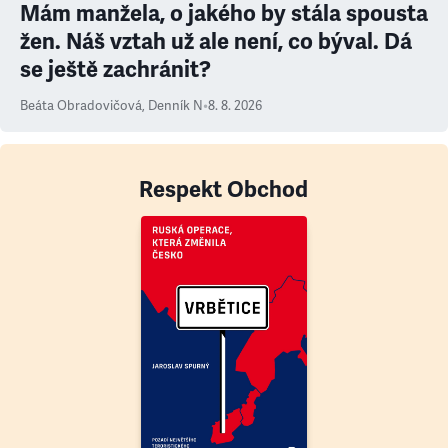
Mám manžela, o jakého by stála spousta
žen. Náš vztah už ale není, co býval. Dá
se ještě zachránit?
Beáta Obradovičová
,
Denník N
•
8. 8. 2026
Respekt Obchod