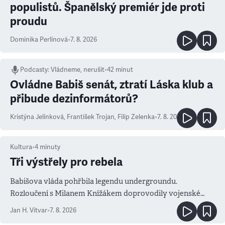
populistů. Španělský premiér jde proti
proudu
Dominika Perlínová
•
7. 8. 2026
Podcasty
:
Vládneme, nerušit
•
42 minut
Ovládne Babiš senát, ztratí Láska klub a
přibude dezinformátorů?
Kristýna Jelínková
,
František Trojan
,
Filip Zelenka
•
7. 8. 2026
Kultura
•
4
minuty
Tři výstřely pro rebela
Babišova vláda pohřbila legendu undergroundu.
Rozloučení s Milanem Knížákem doprovodily vojenské
salvy i kritika pokrokářů
Jan H. Vitvar
•
7. 8. 2026