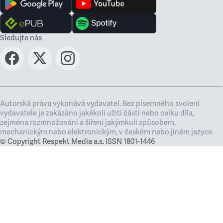
Sledujte nás
Autorská práva vykonává vydavatel. Bez písemného svolení
vydavatele je zakázáno jakékoli užití částí nebo celku díla,
zejména rozmnožování a šíření jakýmkoli způsobem,
mechanickým nebo elektronickým, v českém nebo jiném jazyce.
© Copyright Respekt Media a.s. ISSN 1801-1446