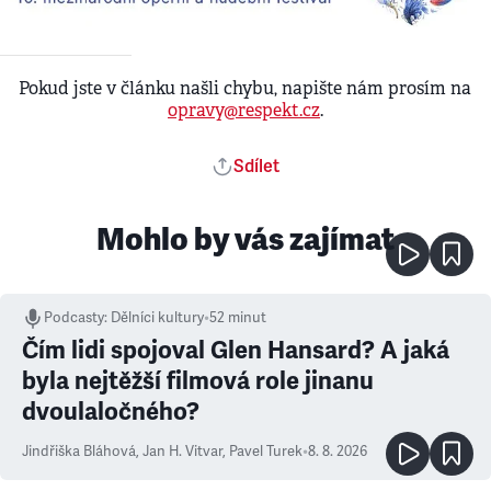
Pokud jste v článku našli chybu, napište nám prosím na
opravy@respekt.cz
.
Sdílet
Mohlo by vás zajímat
Podcasty
:
Dělníci kultury
•
52 minut
Čím lidi spojoval Glen Hansard? A jaká
byla nejtěžší filmová role jinanu
dvoulaločného?
Jindřiška Bláhová
,
Jan H. Vitvar
,
Pavel Turek
•
8. 8. 2026