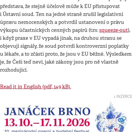
představa, že stejně účelově může k EU přistupovat
i Ústavní soud. Ten na jedné straně zrušil legislativní
úpravu nemocenských a potvrdil ustanovení o právu
výkupu účastnických cenných papírů (tzv.
squeeze-out
),
i když praxe v EU vypadá jinak, na druhou stranu se
objevují signály, že soud potvrdí kontroverzní poplatky
u lékaře, a to zčásti proto, že jsou v EU běžné. Výsledkem
je, že Češi teď neví, jaké zákony jsou pro ně vlastně
rozhodující.
Read it in English (pdf, 149 kB).
↓ INZERCE