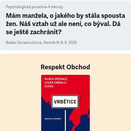
Psychologická poradna
•
4
minuty
Mám manžela, o jakého by stála spousta
žen. Náš vztah už ale není, co býval. Dá
se ještě zachránit?
Beáta Obradovičová
,
Denník N
•
8. 8. 2026
Respekt Obchod