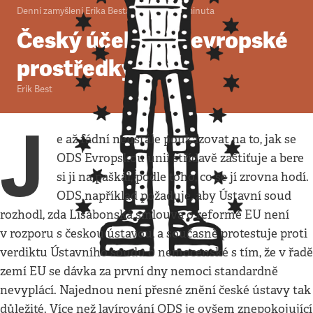
Denní zamyšlení Erika Besta
•
24. 4. 2008
•
1
minuta
Český účel světí evropské
prostředky
Erik Best
J
e až fádní neustále poukazovat na to, jak se
ODS Evropskou unií střídavě zaštiťuje a bere
si ji na paškál, podle toho, co se jí zrovna hodí.
ODS například požaduje, aby Ústavní soud
rozhodl, zda Lisabonská smlouva o reformě EU není
v rozporu s českou ústavou, a současně protestuje proti
verdiktu Ústavního soudu o nemocenské s tím, že v řadě
zemí EU se dávka za první dny nemoci standardně
nevyplácí. Najednou není přesné znění české ústavy tak
důležité. Více než lavírování ODS je ovšem znepokojující