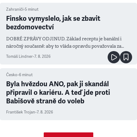
Zahraničí
•
5
minut
Finsko vymyslelo, jak se zbavit
bezdomovectví
DOBRÉ ZPRÁVY ODJINUD. Základ receptu je banální i
náročný současně: aby to vláda opravdu považovala za
prioritu
Tomáš Lindner
•
7. 8. 2026
Česko
•
6
minut
Byla hvězdou ANO, pak ji skandál
připravil o kariéru. A teď jde proti
Babišově straně do voleb
František Trojan
•
7. 8. 2026