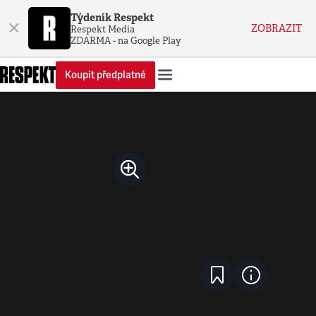
Týdeník Respekt
×
ZOBRAZIT
Respekt Media
ZDARMA - na Google Play
Koupit předplatné