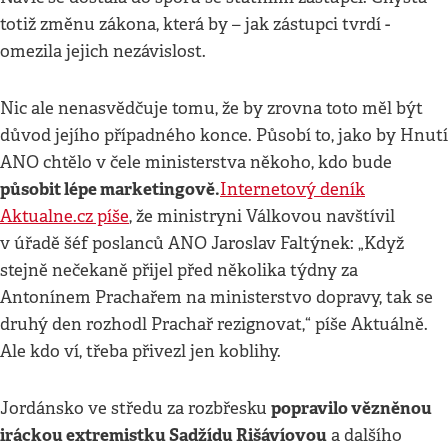
totiž změnu zákona, která by – jak zástupci tvrdí -
omezila jejich nezávislost.
Nic ale nenasvědčuje tomu, že by zrovna toto měl být
důvod jejího případného konce. Působí to, jako by Hnutí
ANO chtělo v čele ministerstva někoho, kdo bude
působit lépe marketingově.
Internetový deník
Aktualne.cz píše
, že ministryni Válkovou navštívil
v úřadě šéf poslanců ANO Jaroslav Faltýnek: „Když
stejně nečekaně přijel před několika týdny za
Antonínem Prachařem na ministerstvo dopravy, tak se
druhý den rozhodl Prachař rezignovat,“ píše Aktuálně.
Ale kdo ví, třeba přivezl jen koblihy.
popravilo vězněnou
Jordánsko ve středu za rozbřesku
iráckou extremistku Sadžídu Rišávíovou
a dalšího