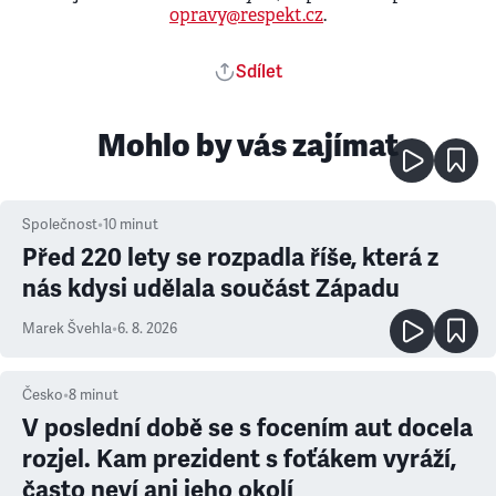
opravy@respekt.cz
.
Sdílet
Mohlo by vás zajímat
Společnost
•
10
minut
Před 220 lety se rozpadla říše, která z
nás kdysi udělala součást Západu
Marek Švehla
•
6. 8. 2026
Česko
•
8
minut
V poslední době se s focením aut docela
rozjel. Kam prezident s foťákem vyráží,
často neví ani jeho okolí