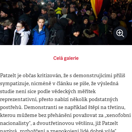
Celá galerie
Patzelt je občas kritizován, že s demonstrujícími příliš
sympatizuje, nicméně v článku se píše, že výsledná
studie není sice podle vědeckých měřítek
reprezentativní, přesto nabízí několik podstatných
postřehů. Demonstranti se například štěpí na třetinu,
kterou můžeme bez přehánění považovat za „xenofobní
nacionalisty“, a dvoutřetinovou většinu, již Patzelt
nazývá „rozhořčení a znepokojení lidé dobré vůle“.