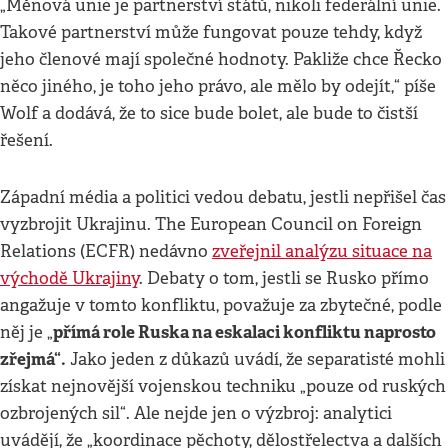
„Měnová unie je partnerství států, nikoli federální unie.
Takové partnerství může fungovat pouze tehdy, když
jeho členové mají společné hodnoty. Pakliže chce Řecko
něco jiného, je toho jeho právo, ale mělo by odejít,“ píše
Wolf a dodává, že to sice bude bolet, ale bude to čistší
řešení.
Západní média a politici vedou debatu, jestli nepřišel čas
vyzbrojit Ukrajinu. The European Council on Foreign
Relations (ECFR) nedávno
zveřejnil analýzu situace na
východě Ukrajiny
. Debaty o tom, jestli se Rusko přímo
angažuje v tomto konfliktu, považuje za zbytečné, podle
přímá role Ruska na eskalaci konfliktu naprosto
něj je „
zřejmá“.
Jako jeden z důkazů uvádí, že separatisté mohli
získat nejnovější vojenskou techniku „pouze od ruských
ozbrojených sil“. Ale nejde jen o výzbroj: analytici
uvádějí, že „koordinace pěchoty, dělostřelectva a dalších