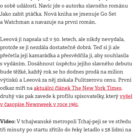
o sobě událostí. Navíc jde o autorku slavného románu
Jako zabít ptáčka. Nová kniha se jmenuje Go Set
a Watchman a navazuje na první román.
Leeová ji napsala už v 50. letech, ale nikdy nevydala,
protože se jí nezdála dostatečně dobrá. Teď si ji ale
přečetla její kamarádka a přesvědčila ji, aby souhlasila
s vydáním. Dosáhnout úspěchu jejího slavného debutu
bude těžké, každý rok se ho dodnes prodá na milion
výtisků a Leeová za něj získala Pulitzerovu cenu. První
odkaz míří na
aktuální článek The New York Times,
druhý vás pak zavede k profilu spisovatelky, který
vyšel
v časopise Newsweek v roce 1961
.
Video:
V tchajwanské metropoli Tchaj-peji se ve středu
tři minuty po startu zřítilo do řeky letadlo s 58 lidmi na