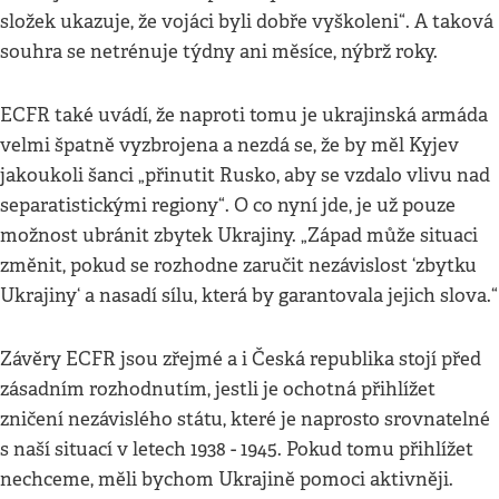
složek ukazuje, že vojáci byli dobře vyškoleni“. A taková
souhra se netrénuje týdny ani měsíce, nýbrž roky.
ECFR také uvádí, že naproti tomu je ukrajinská armáda
velmi špatně vyzbrojena a nezdá se, že by měl Kyjev
jakoukoli šanci „přinutit Rusko, aby se vzdalo vlivu nad
separatistickými regiony“. O co nyní jde, je už pouze
možnost ubránit zbytek Ukrajiny. „Západ může situaci
změnit, pokud se rozhodne zaručit nezávislost ‘zbytku
Ukrajiny‘ a nasadí sílu, která by garantovala jejich slova.“
Závěry ECFR jsou zřejmé a i Česká republika stojí před
zásadním rozhodnutím, jestli je ochotná přihlížet
zničení nezávislého státu, které je naprosto srovnatelné
s naší situací v letech 1938 - 1945. Pokud tomu přihlížet
nechceme, měli bychom Ukrajině pomoci aktivněji.