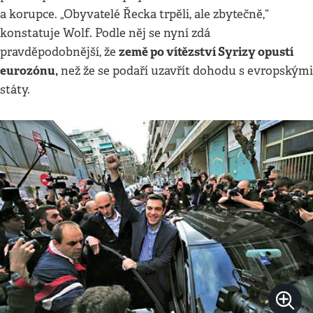
a korupce. „Obyvatelé Řecka trpěli, ale zbytečně,“
konstatuje Wolf. Podle něj se nyní zdá
země po vítězství Syrizy opustí
pravděpodobnější, že
eurozónu,
než že se podaří uzavřít dohodu s evropskými
státy.