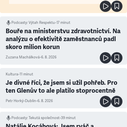
Podcasty
:
Výtah Respektu
•
17 minut
Bouře na ministerstvu zdravotnictví. Na
analýzu o efektivitě zaměstnanců padl
skoro milion korun
Zuzana Machálková
•
6. 8. 2026
Kultura
•
11
minut
Je divné říci, že jsem si užil pohřeb. Pro
ten Glenův to ale platilo stoprocentně
Petr Horký
•
Dublin
•
6. 8. 2026
Podcasty
:
Tekutá společnost
•
39 minut
Natálie Kocábová: Jsem rváč a