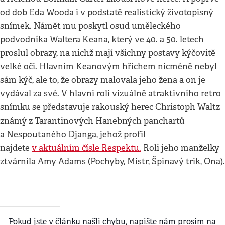
od dob Eda Wooda i v podstatě realistický životopisný
snímek. Námět mu poskytl osud uměleckého
podvodníka Waltera Keana, který ve 40. a 50. letech
proslul obrazy, na nichž mají všichny postavy kýčovitě
velké oči. Hlavním Keanovým hříchem nicméně nebyl
sám kýč, ale to, že obrazy malovala jeho žena a on je
vydával za své. V hlavni roli vizuálně atraktivního retro
snímku se představuje rakouský herec Christoph Waltz
známý z Tarantinových Hanebných panchartů
a Nespoutaného Djanga, jehož profil
najdete
v aktuálním čísle Respektu.
Roli jeho manželky
ztvárnila Amy Adams (Pochyby, Mistr, Špinavý trik, Ona).
Pokud jste v článku našli chybu, napište nám prosím na