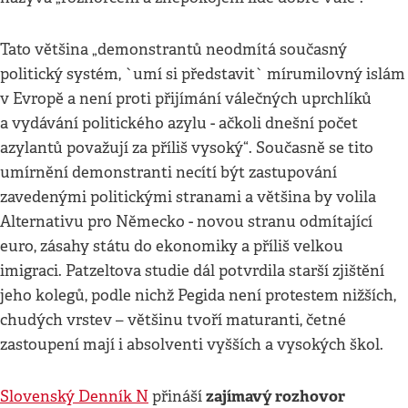
Tato většina „demonstrantů neodmítá současný
politický systém, `umí si představit` mírumilovný islám
v Evropě a není proti přijímání válečných uprchlíků
a vydávání politického azylu - ačkoli dnešní počet
azylantů považují za příliš vysoký“. Současně se tito
umírnění demonstranti necítí být zastupování
zavedenými politickými stranami a většina by volila
Alternativu pro Německo - novou stranu odmítající
euro, zásahy státu do ekonomiky a příliš velkou
imigraci. Patzeltova studie dál potvrdila starší zjištění
jeho kolegů, podle nichž Pegida není protestem nižších,
chudých vrstev – většinu tvoří maturanti, četné
zastoupení mají i absolventi vyšších a vysokých škol.
zajímavý rozhovor
Slovenský Denník N
přináší