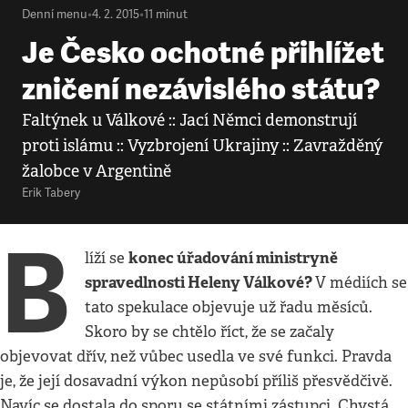
Denní menu
•
4. 2. 2015
•
11
minut
Je Česko ochotné přihlížet
zničení nezávislého státu?
Faltýnek u Válkové :: Jací Němci demonstrují
proti islámu :: Vyzbrojení Ukrajiny :: Zavražděný
žalobce v Argentině
Erik Tabery
B
konec úřadování ministryně
líží se
spravedlnosti Heleny Válkové?
V médiích se
tato spekulace objevuje už řadu měsíců.
Skoro by se chtělo říct, že se začaly
objevovat dřív, než vůbec usedla ve své funkci. Pravda
je, že její dosavadní výkon nepůsobí příliš přesvědčivě.
Navíc se dostala do sporu se státními zástupci. Chystá