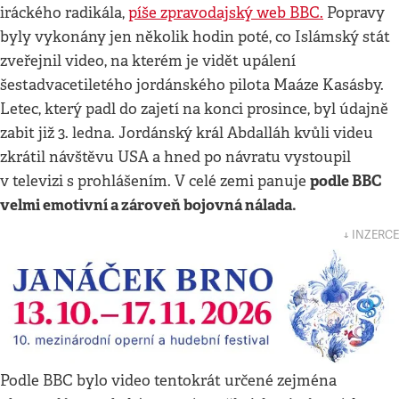
iráckého radikála,
píše zpravodajský web BBC.
Popravy
byly vykonány jen několik hodin poté, co Islámský stát
zveřejnil video, na kterém je vidět upálení
šestadvacetiletého jordánského pilota Maáze Kasásby.
Letec, který padl do zajetí na konci prosince, byl údajně
zabit již 3. ledna. Jordánský král Abdalláh kvůli videu
zkrátil návštěvu USA a hned po návratu vystoupil
podle BBC
v televizi s prohlášením. V celé zemi panuje
velmi emotivní a zároveň bojovná nálada.
↓ INZERCE
Podle BBC bylo video tentokrát určené zejména