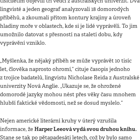
tisíciletím objevili tři vědci z australských univerzit. Dva
lingvisté a jeden geograf analyzovali 18 domorodých
příběhů, a zkoumali přitom kontury krajiny a úroveň
hladiny moře v oblastech, kde si je lidé vyprávěli. To jim
umožnilo datovat s přesností na staletí dobu, kdy
vyprávění vzniklo.
„Myšlenka, že nějaký příběh se může vyprávět 10 tisíc
let, člověka naprosto ohromí,“ cituje časopis jednoho
z trojice badatelů, lingvistu Nicholase Reida z Australské
univerzity Nová Anglie. „Ukazuje se, že ohrožené
domorodé jazyky mohou nést přes věky času mnohem
hlubší faktické vědomosti, než se dosud myslelo.“
Nejen americké literární kruhy v úterý vzrušila
Harper Leeová vydá svou druhou knihu.
informace, že
Stane se tak po pětapadesáti letech, což by bylo samo