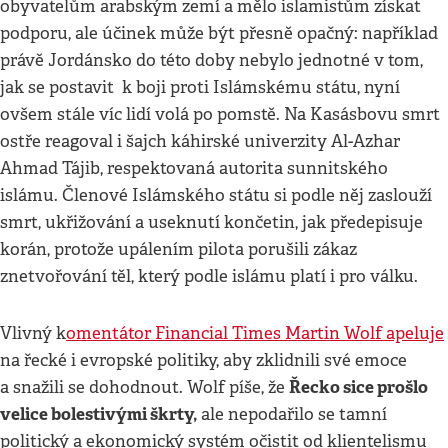
obyvatelům arabským zemí a mělo islamistům získat
podporu, ale účinek může být přesně opačný: například
právě Jordánsko do této doby nebylo jednotné v tom,
jak se postavit k boji proti Islámskému státu, nyní
ovšem stále víc lidí volá po pomstě. Na Kasásbovu smrt
ostře reagoval i šajch káhirské univerzity Al-Azhar
Ahmad Tájib, respektovaná autorita sunnitského
islámu. Členové Islámského státu si podle něj zaslouží
smrt, ukřižování a useknutí končetin, jak předepisuje
korán, protože upálením pilota porušili zákaz
znetvořování těl, který podle islámu platí i pro válku.
Vlivný k
omentátor Financial Times Martin Wolf apeluje
na řecké i evropské politiky, aby zklidnili své emoce
Řecko sice prošlo
a snažili se dohodnout. Wolf píše, že
velice bolestivými škrty,
ale nepodařilo se tamní
politický a ekonomický systém očistit od klientelismu