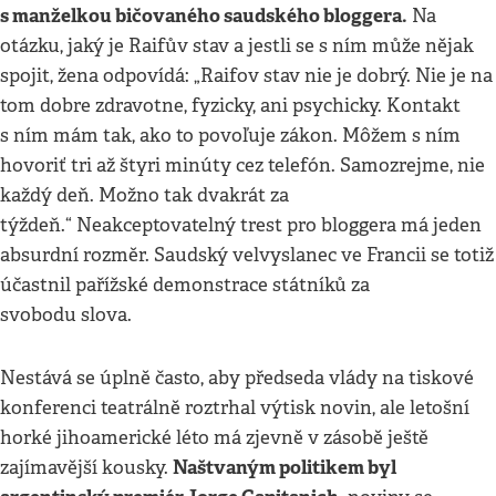
s manželkou bičovaného saudského bloggera.
Na
otázku, jaký je Raifův stav a jestli se s ním může nějak
spojit, žena odpovídá: „Raifov stav nie je dobrý. Nie je na
tom dobre zdravotne, fyzicky, ani psychicky. Kontakt
s ním mám tak, ako to povoľuje zákon. Môžem s ním
hovoriť tri až štyri minúty cez telefón. Samozrejme, nie
každý deň. Možno tak dvakrát za
týždeň.“ Neakceptovatelný trest pro bloggera má jeden
absurdní rozměr. Saudský velvyslanec ve Francii se totiž
účastnil pařížské demonstrace státníků za
svobodu slova.
Nestává se úplně často, aby předseda vlády na tiskové
konferenci teatrálně roztrhal výtisk novin, ale letošní
horké jihoamerické léto má zjevně v zásobě ještě
Naštvaným politikem byl
zajímavější kousky.