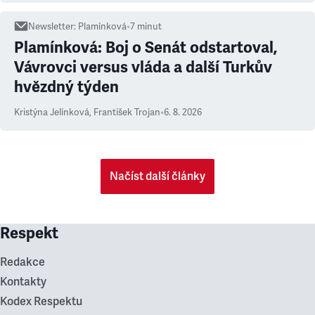
Newsletter
:
Plamínková
•
7
minut
Plamínková: Boj o Senát odstartoval,
Vávrovci versus vláda a další Turkův
hvězdný týden
Kristýna Jelínková
,
František Trojan
•
6. 8. 2026
Načíst další články
Respekt
Redakce
Kontakty
Kodex Respektu