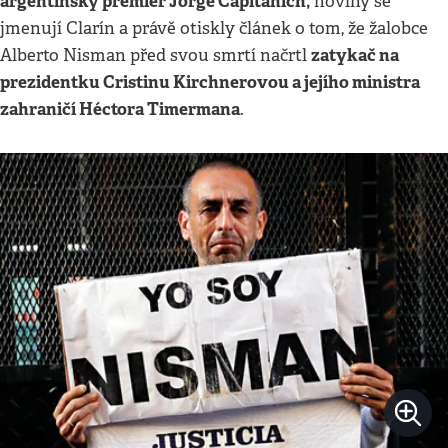
argentinský premiér Jorge Capitanich,
noviny se
jmenují Clarín a právě otiskly článek o tom, že žalobce
zatykač na
Alberto Nisman před svou smrtí načrtl
prezidentku Cristinu Kirchnerovou a jejího ministra
zahraničí Héctora Timermana
.