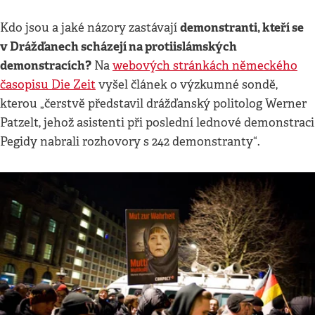
demonstranti, kteří se
Kdo jsou a jaké názory zastávají
v Drážďanech scházejí na protiislámských
demonstracích?
Na
webových stránkách německého
časopisu Die Zeit
vyšel článek o výzkumné sondě,
kterou „čerstvě představil drážďanský politolog Werner
Patzelt, jehož asistenti při poslední lednové demonstraci
Pegidy nabrali rozhovory s 242 demonstranty“.