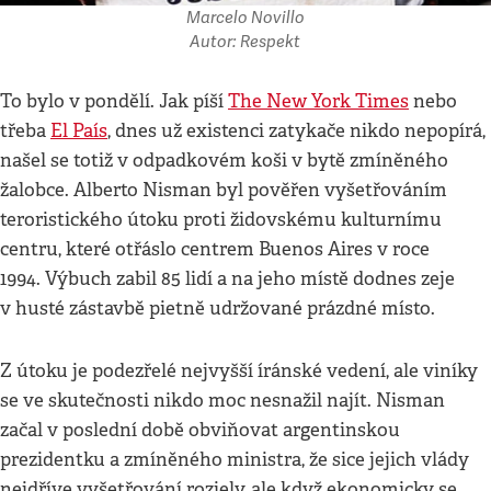
Marcelo Novillo
Autor: Respekt
To bylo v pondělí. Jak píší
The New York Times
nebo
třeba
El País
, dnes už existenci zatykače nikdo nepopírá,
našel se totiž v odpadkovém koši v bytě zmíněného
žalobce. Alberto Nisman byl pověřen vyšetřováním
teroristického útoku proti židovskému kulturnímu
centru, které otřáslo centrem Buenos Aires v roce
1994. Výbuch zabil 85 lidí a na jeho místě dodnes zeje
v husté zástavbě pietně udržované prázdné místo.
Z útoku je podezřelé nejvyšší íránské vedení, ale viníky
se ve skutečnosti nikdo moc nesnažil najít. Nisman
začal v poslední době obviňovat argentinskou
prezidentku a zmíněného ministra, že sice jejich vlády
nejdříve vyšetřování rozjely, ale když ekonomicky se