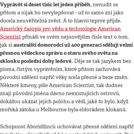
Vyprávět si deset tisíc let jeden příběh,
nenudit se
přitom a nijak ho nevylepšovat - už to samo zní jako
docela neuvěřitelná zvěst. A to hlavní teprve přijde.
Americký časopis pro vědu a technologie American
Scientist
přináší ve svém nejnovějším čísle text o tom,
australští domorodci už 400 generací sdělují velmi
jak si
přesnou vědeckou zprávu o stavu svého světa na
sklonku poslední doby ledové.
Děje se tak jazykem bez
písma, čistým vyprávěním, které přitom zachovává
původní sdělení napříč věky zcela přesné a beze změn.
Některé kmeny, píše American Scientist, tak dodnes
znají původní jména dávno neexistujících ostrovů,
dokážou ukázat jejich polohu a vědí, jaké to bylo, když
mořská zátoka u Melbourne byla eldorádem klokanů.
Schopnost Aboridžinců uchovávat přesné sdělení napříč