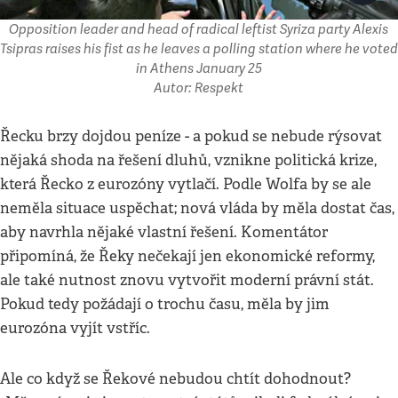
Opposition leader and head of radical leftist Syriza party Alexis
Tsipras raises his fist as he leaves a polling station where he voted
in Athens January 25
Autor: Respekt
Řecku brzy dojdou peníze - a pokud se nebude rýsovat
nějaká shoda na řešení dluhů, vznikne politická krize,
která Řecko z eurozóny vytlačí. Podle Wolfa by se ale
neměla situace uspěchat; nová vláda by měla dostat čas,
aby navrhla nějaké vlastní řešení. Komentátor
připomíná, že Řeky nečekají jen ekonomické reformy,
ale také nutnost znovu vytvořit moderní právní stát.
Pokud tedy požádají o trochu času, měla by jim
eurozóna vyjít vstříc.
Ale co když se Řekové nebudou chtít dohodnout?