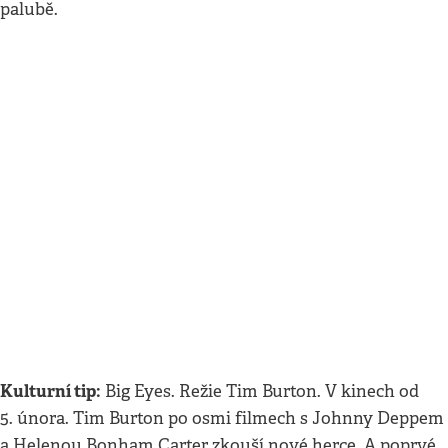
palubě.
Kulturní tip:
Big Eyes. Režie Tim Burton. V kinech od
5. února. Tim Burton po osmi filmech s Johnny Deppem
a Helenou Bonham Carter zkouší nové herce. A poprvé