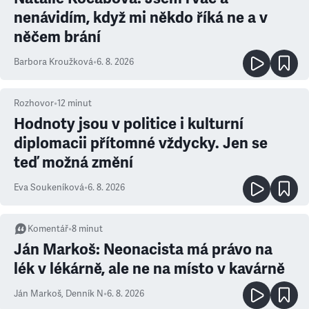
nenávidím, když mi někdo říká ne a v
něčem brání
Barbora Kroužková
•
6. 8. 2026
Rozhovor
•
12
minut
Hodnoty jsou v politice i kulturní
diplomacii přítomné vždycky. Jen se
teď možná změní
Eva Soukeníková
•
6. 8. 2026
Komentář
•
8
minut
Ján Markoš: Neonacista má právo na
lék v lékárně, ale ne na místo v kavárně
Ján Markoš
,
Denník N
•
6. 8. 2026