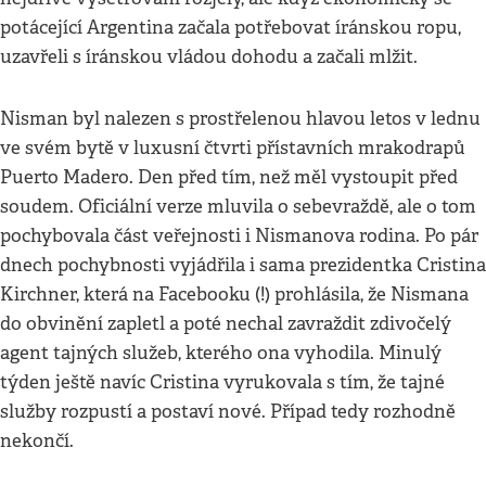
potácející Argentina začala potřebovat íránskou ropu,
uzavřeli s íránskou vládou dohodu a začali mlžit.
Nisman byl nalezen s prostřelenou hlavou letos v lednu
ve svém bytě v luxusní čtvrti přístavních mrakodrapů
Puerto Madero. Den před tím, než měl vystoupit před
soudem. Oficiální verze mluvila o sebevraždě, ale o tom
pochybovala část veřejnosti i Nismanova rodina. Po pár
dnech pochybnosti vyjádřila i sama prezidentka Cristina
Kirchner, která na Facebooku (!) prohlásila, že Nismana
do obvinění zapletl a poté nechal zavraždit zdivočelý
agent tajných služeb, kterého ona vyhodila. Minulý
týden ještě navíc Cristina vyrukovala s tím, že tajné
služby rozpustí a postaví nové. Případ tedy rozhodně
nekončí.