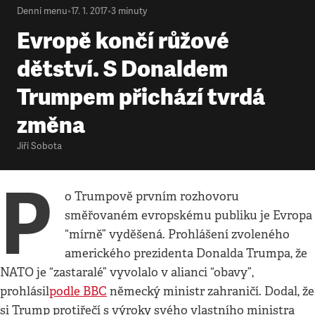
Denní menu
•
17. 1. 2017
•
3
minuty
Evropě končí růžové
dětství. S Donaldem
Trumpem přichází tvrdá
změna
Jiří Sobota
P
o Trumpově prvním rozhovoru
směřovaném evropskému publiku je Evropa
“mírně” vyděšená. Prohlášení zvoleného
amerického prezidenta Donalda Trumpa, že
NATO je “zastaralé” vyvolalo v alianci “obavy”,
prohlásil
podle BBC
německý ministr zahraničí. Dodal, že
si Trump protiřečí s výroky svého vlastního ministra