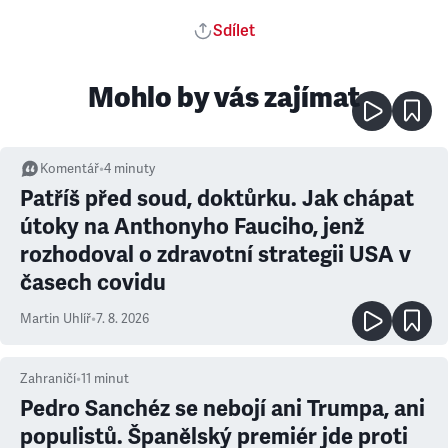
Sdílet
Mohlo by vás zajímat
Komentář
•
4
minuty
Patříš před soud, doktůrku. Jak chápat
útoky na Anthonyho Fauciho, jenž
rozhodoval o zdravotní strategii USA v
časech covidu
Martin Uhlíř
•
7. 8. 2026
Zahraničí
•
11
minut
Pedro Sanchéz se nebojí ani Trumpa, ani
populistů. Španělský premiér jde proti