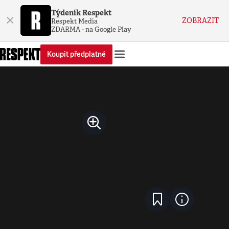
Týdeník Respekt
×
ZOBRAZIT
Respekt Media
ZDARMA - na Google Play
Koupit předplatné