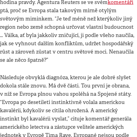
hodina pravdy. Agentura Reuters se ve svém
komentáři
ptá, proč se Evropa stala takovým mírně otylým
světovým miminkem. “Je teď méně než kterýkoliv jiný
region nebo země schopná určovat vlastní budoucnost
… Válka, ať byla jakkoliv zničující, ji podle všeho naučila,
jak se vyhnout dalším konfliktům, udržet hospodářský
růst a zároveň zůstat v centru světové moci. Nenaučila
se ale něco špatně?”
Následuje obvyklá diagnóza, kterou je ale dobré slyšet
dokola stále znovu. Má dvě části. Tou první je obrana,
v níž se Evropa plnou vahou spoléhá na Spojené státy.
“Evropa po desetiletí instinktivně volala americkou
kavalérii, kdykoliv se cítila ohrožená. A americký
instinkt byl kavalérii vyslat,” cituje komentář generála
amerického letectva a zástupce velitele amerických
jednotek v Evropě Tima Raye. Evropané nejsou podle