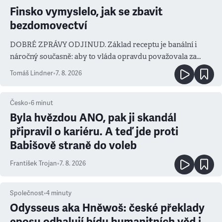
Finsko vymyslelo, jak se zbavit
bezdomovectví
DOBRÉ ZPRÁVY ODJINUD. Základ receptu je banální i
náročný současně: aby to vláda opravdu považovala za
prioritu
Tomáš Lindner
•
7. 8. 2026
Česko
•
6
minut
Byla hvězdou ANO, pak ji skandál
připravil o kariéru. A teď jde proti
Babišově straně do voleb
František Trojan
•
7. 8. 2026
Společnost
•
4
minuty
Odysseus aka Hněwoš: české překlady
eposu odhalují bídu humanitních věd i