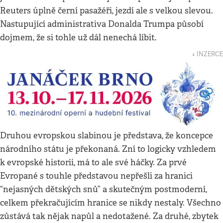
Reuters úplně černí pasažéři, jezdí ale s velkou slevou.
Nastupující administrativa Donalda Trumpa působí
dojmem, že si tohle už dál nenechá líbit.
↓ INZERCE
Druhou evropskou slabinou je představa, že koncepce
národního státu je překonaná. Zní to logicky vzhledem
k evropské historii, má to ale své háčky. Za prvé
Evropané s touhle představou nepřešli za hranici
“nejasných dětských snů” a skutečným postmoderní,
celkem překračujícím hranice se nikdy nestaly. Všechno
zůstává tak nějak napůl a nedotažené. Za druhé, zbytek