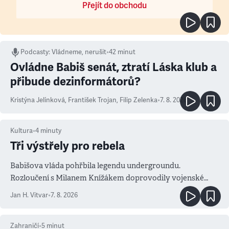
Přejít do obchodu
Podcasty
:
Vládneme, nerušit
•
42 minut
Ovládne Babiš senát, ztratí Láska klub a
přibude dezinformátorů?
Kristýna Jelínková
,
František Trojan
,
Filip Zelenka
•
7. 8. 2026
Kultura
•
4
minuty
Tři výstřely pro rebela
Babišova vláda pohřbila legendu undergroundu.
Rozloučení s Milanem Knížákem doprovodily vojenské
salvy i kritika pokrokářů
Jan H. Vitvar
•
7. 8. 2026
Zahraničí
•
5
minut