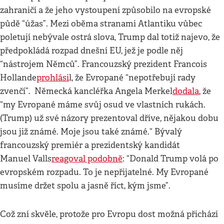
zahraničí a že jeho vystoupení způsobilo na evropské
půdě “úžas”. Mezi oběma stranami Atlantiku vůbec
poletují nebývale ostrá slova, Trump dal totiž najevo, že
předpokládá rozpad dnešní EU, jež je podle něj
“nástrojem Němců”. Francouzský prezident Francois
Hollande
prohlási
l, že Evropané “nepotřebují rady
zvenčí”. Německá kancléřka Angela Merkel
dodala
, že
“my Evropané máme svůj osud ve vlastních rukách.
(Trump) už své názory prezentoval dříve, nějakou dobu
jsou již známé. Moje jsou také známé.“ Bývalý
francouzský premiér a prezidentský kandidát
Manuel Valls
reagoval podobně
: “Donald Trump volá po
evropském rozpadu. To je nepřijatelné. My Evropané
musíme držet spolu a jasně říct, kým jsme”.
Což zní skvěle, protože pro Evropu dost možná přichází