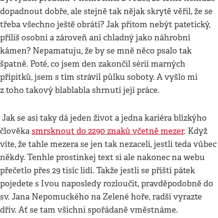
dopadnout dobře, ale stejně tak nějak skrytě věřil, že se
třeba všechno ještě obrátí? Jak přitom nebýt patetický,
příliš osobní a zároveň ani chladný jako náhrobní
kámen? Nepamatuju, že by se mně něco psalo tak
špatně. Poté, co jsem den zakončil sérií marných
přípitků, jsem s tím strávil půlku soboty. A vyšlo mi
z toho takový blablabla shrnutí její práce.
Jak se asi taky dá jeden život a jedna kariéra blízkýho
člověka
smrsknout do 2290 znaků včetně mezer
. Když
víte, že tahle mezera se jen tak nezacelí, jestli teda vůbec
někdy. Tenhle prostinkej text si ale nakonec na webu
přečetlo přes 29 tisíc lidí. Takže jestli se příští pátek
pojedete s Ivou naposledy rozloučit, pravděpodobně do
sv. Jana Nepomuckého na Zelené hoře, radši vyrazte
dřív. Ať se tam všichni spořádaně vměstnáme.