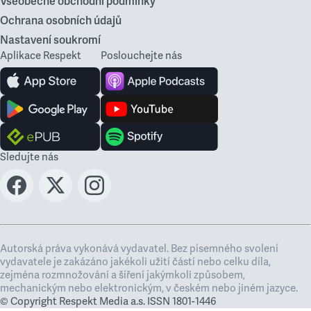
Všeobecné obchodní podmínky
Ochrana osobních údajů
Nastavení soukromí
Aplikace Respekt
Poslouchejte nás
Sledujte nás
Autorská práva vykonává vydavatel. Bez písemného svolení
vydavatele je zakázáno jakékoli užití částí nebo celku díla,
zejména rozmnožování a šíření jakýmkoli způsobem,
mechanickým nebo elektronickým, v českém nebo jiném jazyce.
© Copyright Respekt Media a.s. ISSN 1801-1446