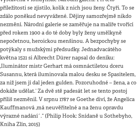
příležitosti se zjistilo, kolik z nich jsou ženy. Čtyři. To se
zdálo poněkud nevyvážené. Dějiny samozřejmě nikdo
nezmění. Národní galerie se zaměřuje na malíře tvořící
před rokem 1900 a do té doby byly ženy umělkyně
nepočetnou, heroickou menšinou. A bezpochyby se
potýkaly s mužskými předsudky. Jednadvacátého
května 1521 si Albrecht Dürer napsal do deníku:
,Iluminátor mistr Gerhart má osmnáctiletou dceru
Susannu, která iluminovala malou desku se Spasitelem,
za niž jsem jí dal jeden gulden. Pozoruhodné – žena, a co
dokáže udělat.‘ Za dvě stě padesát let se tento postoj
příliš nezměnil. V srpnu 1787 se Goethe diví, že Angelica
Kauffmanová ,má neuvěřitelné a na ženu opravdu
výrazné nadání´.“ (Philip Hook: Snídaně u Sothebyho,
Kniha Zlín, 2015)