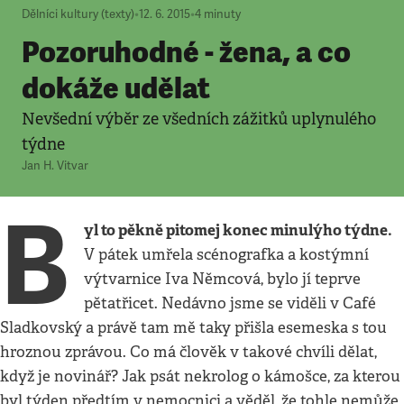
Dělníci kultury (texty)
•
12. 6. 2015
•
4
minuty
Pozoruhodné - žena, a co
dokáže udělat
Nevšední výběr ze všedních zážitků uplynulého
týdne
Jan H. Vitvar
B
yl to pěkně pitomej konec minulýho týdne.
V pátek umřela scénografka a kostýmní
výtvarnice Iva Němcová, bylo jí teprve
pětatřicet. Nedávno jsme se viděli v Café
Sladkovský a právě tam mě taky přišla esemeska s tou
hroznou zprávou. Co má člověk v takové chvíli dělat,
když je novinář? Jak psát nekrolog o kámošce, za kterou
byl týden předtím v nemocnici a věděl, že tohle nemůže