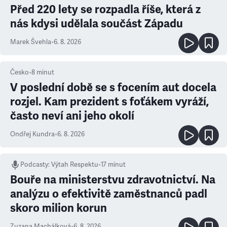
Před 220 lety se rozpadla říše, která z
nás kdysi udělala součást Západu
Marek Švehla
•
6. 8. 2026
Česko
•
8
minut
V poslední době se s focením aut docela
rozjel. Kam prezident s foťákem vyráží,
často neví ani jeho okolí
Ondřej Kundra
•
6. 8. 2026
Podcasty
:
Výtah Respektu
•
17 minut
Bouře na ministerstvu zdravotnictví. Na
analýzu o efektivitě zaměstnanců padl
skoro milion korun
Zuzana Machálková
•
6. 8. 2026