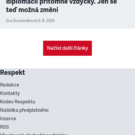
diplomacii přítomné vždycky. Jen se
teď možná změní
Eva Soukeníková
•
6. 8. 2026
Načíst další články
Respekt
Redakce
Kontakty
Kodex Respektu
Nabídka předplatného
Inzerce
RSS