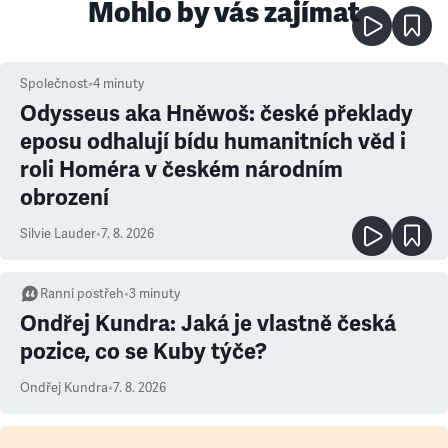
Mohlo by vás zajímat
Společnost
•
4
minuty
Odysseus aka Hněwoš: české překlady
eposu odhalují bídu humanitních věd i
roli Homéra v českém národním
obrození
Silvie Lauder
•
7. 8. 2026
Ranní postřeh
•
3
minuty
Ondřej Kundra: Jaká je vlastně česká
pozice, co se Kuby týče?
Ondřej Kundra
•
7. 8. 2026