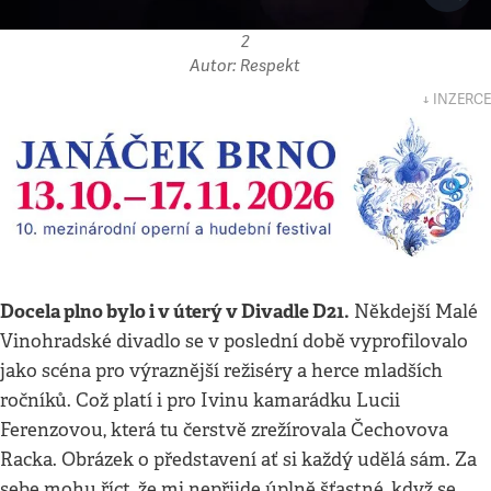
2
Autor: Respekt
↓ INZERCE
Docela plno bylo i v úterý v Divadle D21.
Někdejší Malé
Vinohradské divadlo se v poslední době vyprofilovalo
jako scéna pro výraznější režiséry a herce mladších
ročníků. Což platí i pro Ivinu kamarádku Lucii
Ferenzovou, která tu čerstvě zrežírovala Čechovova
Racka. Obrázek o představení ať si každý udělá sám. Za
sebe mohu říct, že mi nepřijde úplně šťastné, když se