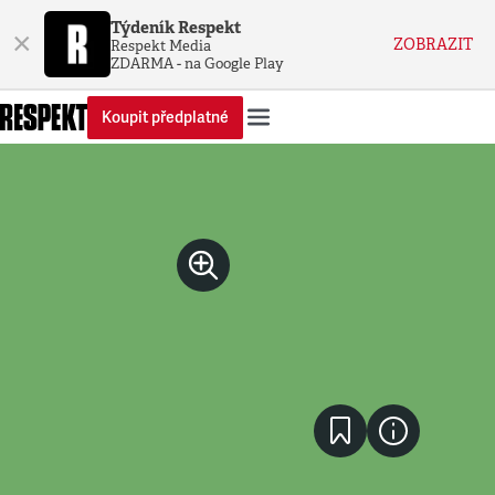
Týdeník Respekt
×
ZOBRAZIT
Respekt Media
ZDARMA - na Google Play
Koupit předplatné