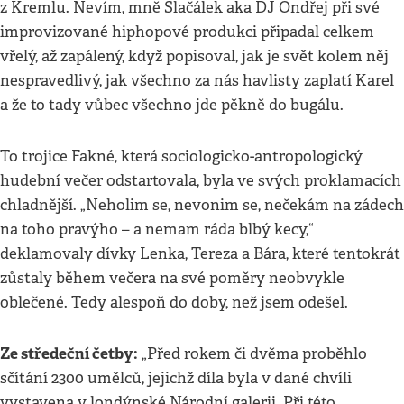
z Kremlu. Nevím, mně Slačálek aka DJ Ondřej při své
improvizované hiphopové produkci připadal celkem
vřelý, až zapálený, když popisoval, jak je svět kolem něj
nespravedlivý, jak všechno za nás havlisty zaplatí Karel
a že to tady vůbec všechno jde pěkně do bugálu.
To trojice Fakné, která sociologicko-antropologický
hudební večer odstartovala, byla ve svých proklamacích
chladnější. „Neholim se, nevonim se, nečekám na zádech
na toho pravýho – a nemam ráda blbý kecy,“
deklamovaly dívky Lenka, Tereza a Bára, které tentokrát
zůstaly během večera na své poměry neobvykle
oblečené. Tedy alespoň do doby, než jsem odešel.
Ze středeční četby:
„Před rokem či dvěma proběhlo
sčítání 2300 umělců, jejichž díla byla v dané chvíli
vystavena v londýnské Národní galerii. Při této