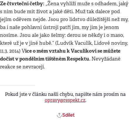
Ze čtvrteční četby:
„Žena vyhlíží muže s odhadem, jaký
s ním bude mít život a jaké děti. Muž tak dalece pod
jejím oděvem nejde. Jsou pro lidstvo důležitější než my,
ba i naše pohlavní ústrojí patří jim, my jim je jenom
nosíme. Jsou ale jako šelmy: derou se někdy i o maso,
které už je v jiné hubě.“ (Ludvík Vaculík, Lidové noviny,
íce o mém vztahu k Vaculíkovi se můžete
11.3. 2014) V
dočíst v pondělním tištěném Respektu
. Nevyžádané
reakce se nevracejí.
Pokud jste v článku našli chybu, napište nám prosím na
opravy@respekt.cz
.
Sdílet