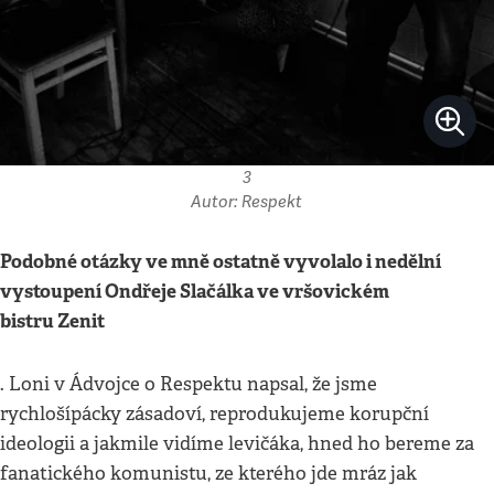
3
Autor: Respekt
Podobné otázky ve mně ostatně vyvolalo i nedělní
vystoupení Ondřeje Slačálka ve vršovickém
bistru Zenit
. Loni v Ádvojce o Respektu napsal, že jsme
rychlošípácky zásadoví, reprodukujeme korupční
ideologii a jakmile vidíme levičáka, hned ho bereme za
fanatického komunistu, ze kterého jde mráz jak