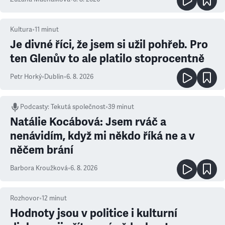
Kultura
•
11
minut
Je divné říci, že jsem si užil pohřeb. Pro
ten Glenův to ale platilo stoprocentně
Petr Horký
•
Dublin
•
6. 8. 2026
Podcasty
:
Tekutá společnost
•
39 minut
Natálie Kocábová: Jsem rváč a
nenávidím, když mi někdo říká ne a v
něčem brání
Barbora Kroužková
•
6. 8. 2026
Rozhovor
•
12
minut
Hodnoty jsou v politice i kulturní