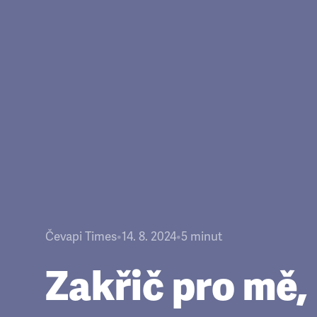
Čevapi Times
•
14. 8. 2024
•
5
minut
Zakřič pro mě,