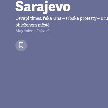
Sarajevo
Čevapi times: řeka Una – srbské protesty – Br
obleženém městě
Magdaléna Fajtová