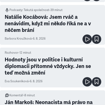
Podcasty
:
Tekutá společnost
•
39 minut
Natálie Kocábová: Jsem rváč a
nenávidím, když mi někdo říká ne a v
něčem brání
Barbora Kroužková
•
6. 8. 2026
Rozhovor
•
12
minut
Hodnoty jsou v politice i kulturní
diplomacii přítomné vždycky. Jen se
teď možná změní
Eva Soukeníková
•
6. 8. 2026
Komentář
•
8
minut
Ján Markoš: Neonacista má právo na