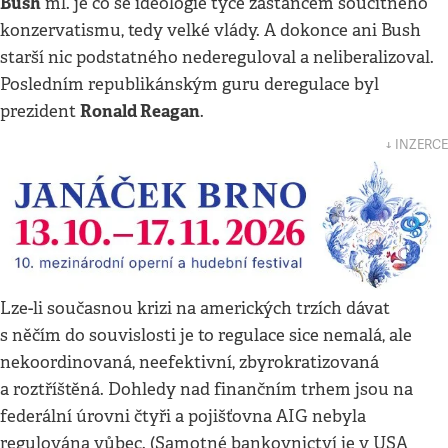
Bush
ml. je co se ideologie týče zastáncem soucitného
konzervatismu, tedy velké vlády. A dokonce ani Bush
starší nic podstatného nedereguloval a neliberalizoval.
Posledním republikánským guru deregulace byl
Ronald Reagan
prezident
.
↓ INZERCE
Lze-li současnou krizi na amerických trzích dávat
s něčím do souvislosti je to regulace sice nemalá, ale
nekoordinovaná, neefektivní, zbyrokratizovaná
a roztříštěná. Dohledy nad finančním trhem jsou na
federální úrovni čtyři a pojišťovna AIG nebyla
regulována vůbec. (Samotné bankovnictví je v USA