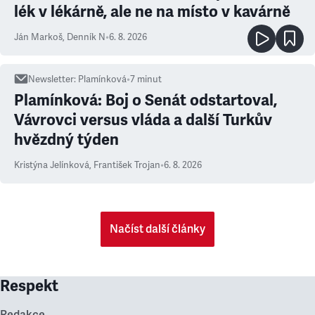
lék v lékárně, ale ne na místo v kavárně
Ján Markoš
,
Denník N
•
6. 8. 2026
Newsletter
:
Plamínková
•
7
minut
Plamínková: Boj o Senát odstartoval,
Vávrovci versus vláda a další Turkův
hvězdný týden
Kristýna Jelínková
,
František Trojan
•
6. 8. 2026
Načíst další články
Respekt