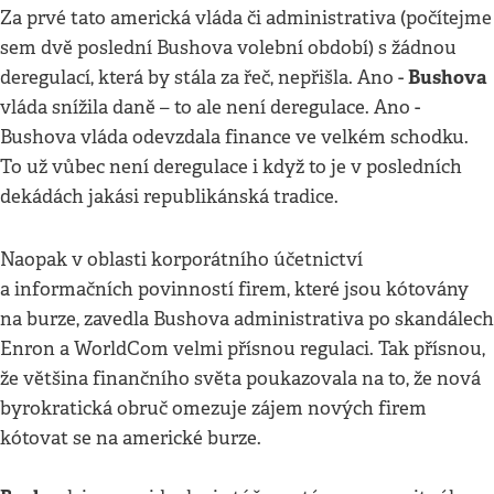
Za prvé tato americká vláda či administrativa (počítejme
sem dvě poslední Bushova volební období) s žádnou
Bushova
deregulací, která by stála za řeč, nepřišla. Ano -
vláda snížila daně – to ale není deregulace. Ano -
Bushova vláda odevzdala finance ve velkém schodku.
To už vůbec není deregulace i když to je v posledních
dekádách jakási republikánská tradice.
Naopak v oblasti korporátního účetnictví
a informačních povinností firem, které jsou kótovány
na burze, zavedla Bushova administrativa po skandálech
Enron a WorldCom velmi přísnou regulaci. Tak přísnou,
že většina finančního světa poukazovala na to, že nová
byrokratická obruč omezuje zájem nových firem
kótovat se na americké burze.