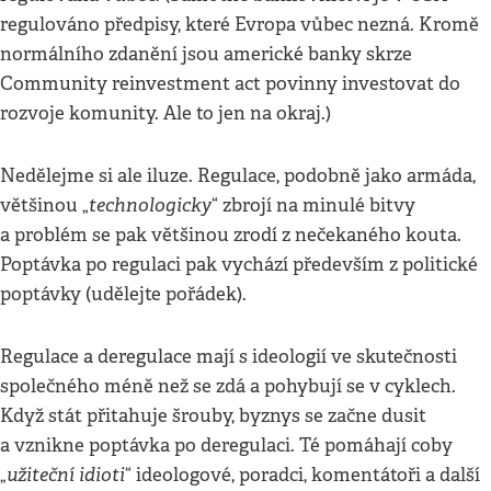
regulováno předpisy, které Evropa vůbec nezná. Kromě
normálního zdanění jsou americké banky skrze
Community reinvestment act povinny investovat do
rozvoje komunity. Ale to jen na okraj.)
Nedělejme si ale iluze. Regulace, podobně jako armáda,
technologicky
většinou „
“ zbrojí na minulé bitvy
a problém se pak většinou zrodí z nečekaného kouta.
Poptávka po regulaci pak vychází především z politické
poptávky (udělejte pořádek).
Regulace a deregulace mají s ideologií ve skutečnosti
společného méně než se zdá a pohybují se v cyklech.
Když stát přitahuje šrouby, byznys se začne dusit
a vznikne poptávka po deregulaci. Té pomáhají coby
užiteční idioti
„
“ ideologové, poradci, komentátoři a další