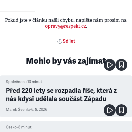
Pokud jste v článku našli chybu, napište nám prosím na
opravy@respekt.cz
.
Sdílet
Mohlo by vás zajímat
Společnost
•
10
minut
Před 220 lety se rozpadla říše, která z
nás kdysi udělala součást Západu
Marek Švehla
•
6. 8. 2026
Česko
•
8
minut