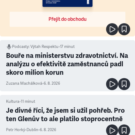
Přejít do obchodu
Podcasty
:
Výtah Respektu
•
17 minut
Bouře na ministerstvu zdravotnictví. Na
analýzu o efektivitě zaměstnanců padl
skoro milion korun
Zuzana Machálková
•
6. 8. 2026
Kultura
•
11
minut
Je divné říci, že jsem si užil pohřeb. Pro
ten Glenův to ale platilo stoprocentně
Petr Horký
•
Dublin
•
6. 8. 2026