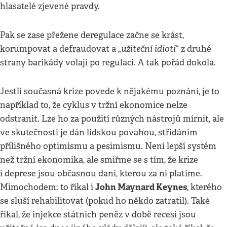
hlasatelé zjevené pravdy.
Pak se zase přežene deregulace začne se krást,
užiteční idioti
korumpovat a defraudovat a „
“ z druhé
strany barikády volají po regulaci. A tak pořád dokola.
Jestli současná krize povede k nějakému poznání, je to
například to, že cyklus v tržní ekonomice nelze
odstranit. Lze ho za použití různých nástrojů mírnit, ale
ve skutečnosti je dán lidskou povahou, střídáním
přílišného optimismu a pesimismu. Není lepší systém
než tržní ekonomika, ale smiřme se s tím, že krize
i deprese jsou občasnou daní, kterou za ní platíme.
John Maynard Keynes
Mimochodem: to říkal i
, kterého
se sluší rehabilitovat (pokud ho někdo zatratil). Také
říkal, že injekce státních peněz v době recesí jsou