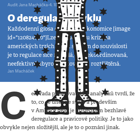
Audit Jana Macháčka
•
4. 10. 2008
•
3
minuty
O deregulaci a cyklu
Každodenní glosa o politice a ekonomice [image
id="120824790"]Lze-li současnou krizi na
amerických trzích dávat s něčím do souvislosti
je to regulace sice nemalá, ale nekoordinovaná,
neefektivní, zbyrokratizovaná a roztříštěná.
Jan Macháček
C
elá řada pozorovatelů a analytiků tvrdí, že
to, co se dnes ve světě a především
v Americe děje, je důsledkem bezhlavé
deregulace a pravicové politiky. Je to jako
obvykle nejen složitější, ale je to o poznání jinak.