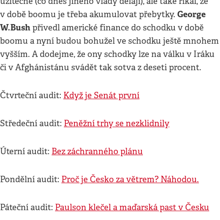
užitečné (co dnes jiného vlády dělají), ale také říkal, že
George
v době boomu je třeba akumulovat přebytky.
W.Bush
přivedl americké finance do schodku v době
boomu a nyní budou bohužel ve schodku ještě mnohem
vyšším. A dodejme, že ony schodky lze na válku v Iráku
či v Afghánistánu svádět tak sotva z deseti procent.
Čtvrteční audit:
Když je Senát první
Středeční audit:
Peněžní trhy se nezklidnily
Úterní audit:
Bez záchranného plánu
Pondělní audit:
Proč je Česko za větrem? Náhodou.
Páteční audit:
Paulson klečel a maďarská past v Česku