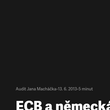
Audit Jana Macháčka
•
13. 6. 2013
•
5
minut
ECB a německ