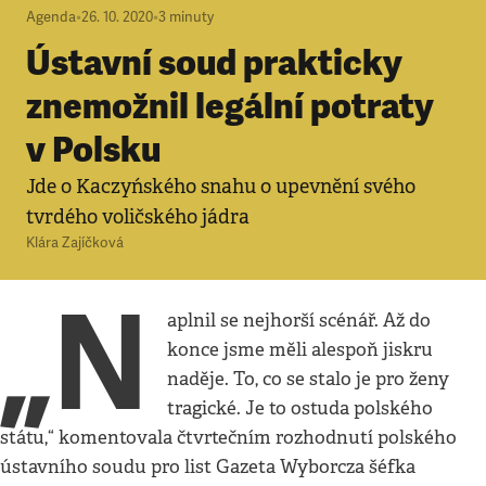
Agenda
•
26. 10. 2020
•
3
minuty
Ústavní soud prakticky
znemožnil legální potraty
v Polsku
Jde o Kaczyńského snahu o upevnění svého
tvrdého voličského jádra
Klára Zajíčková
„N
aplnil se nejhorší scénář. Až do
konce jsme měli alespoň jiskru
naděje. To, co se stalo je pro ženy
tragické. Je to ostuda polského
státu,“ komentovala čtvrtečním rozhodnutí polského
ústavního soudu pro list Gazeta Wyborcza šéfka