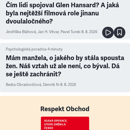
Čím lidi spojoval Glen Hansard? A jaká
byla nejtěžší filmová role jinanu
dvoulaločného?
Jindřiška Bláhová
,
Jan H. Vitvar
,
Pavel Turek
•
8. 8. 2026
Psychologická poradna
•
4
minuty
Mám manžela, o jakého by stála spousta
žen. Náš vztah už ale není, co býval. Dá
se ještě zachránit?
Beáta Obradovičová
,
Denník N
•
8. 8. 2026
Respekt Obchod