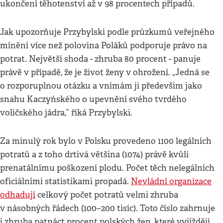
ukončení těhotenství až v 98 procentech případů.
Jak upozorňuje Przybylski podle průzkumů veřejného
mínění více než polovina Poláků podporuje právo na
potrat. Největší shoda - zhruba 80 procent - panuje
právě v případě, že je život ženy v ohrožení. „Jedná se
o rozporuplnou otázku a vnímám ji především jako
snahu Kaczyńského o upevnění svého tvrdého
voličského jádra,” říká Przybylski.
Za minulý rok bylo v Polsku provedeno 1100 legálních
potratů a z toho drtivá většina (1074) právě kvůli
prenatálnímu poškození plodu. Počet těch nelegálních
oficiálními statistikami propadá.
Nevládní organizace
odhadují
celkový počet potratů velmi zhruba
v násobných řádech (100–200 tisíc). Toto číslo zahrnuje
i zhruba patnáct procent polských žen, které vyjíždějí