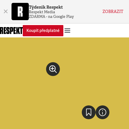
Týdeník Respekt
×
ZOBRAZIT
Respekt Media
ZDARMA - na Google Play
Koupit předplatné