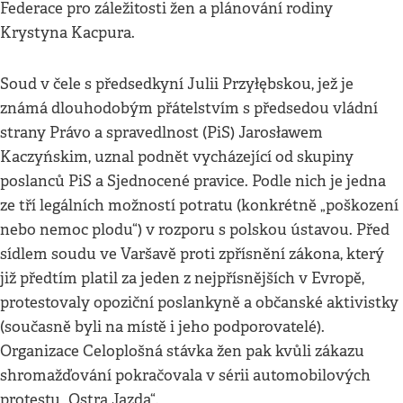
Federace pro záležitosti žen a plánování rodiny
Krystyna Kacpura.
Soud v čele s předsedkyní Julii Przyłębskou, jež je
známá dlouhodobým přátelstvím s předsedou vládní
strany Právo a spravedlnost (PiS) Jarosławem
Kaczyńskim, uznal podnět vycházející od skupiny
poslanců PiS a Sjednocené pravice. Podle nich je jedna
ze tří legálních možností potratu (konkrétně „poškození
nebo nemoc plodu“) v rozporu s polskou ústavou. Před
sídlem soudu ve Varšavě proti zpřísnění zákona, který
již předtím platil za jeden z nejpřísnějších v Evropě,
protestovaly opoziční poslankyně a občanské aktivistky
(současně byli na místě i jeho podporovatelé).
Organizace Celoplošná stávka žen pak kvůli zákazu
shromažďování pokračovala v sérii automobilových
protestu „Ostra Jazda“.