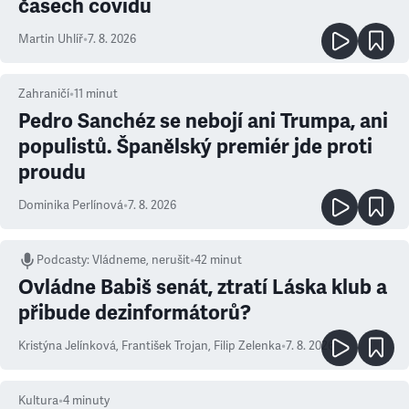
časech covidu
Martin Uhlíř
•
7. 8. 2026
Zahraničí
•
11
minut
Pedro Sanchéz se nebojí ani Trumpa, ani
populistů. Španělský premiér jde proti
proudu
Dominika Perlínová
•
7. 8. 2026
Podcasty
:
Vládneme, nerušit
•
42 minut
Ovládne Babiš senát, ztratí Láska klub a
přibude dezinformátorů?
Kristýna Jelínková
,
František Trojan
,
Filip Zelenka
•
7. 8. 2026
Kultura
•
4
minuty