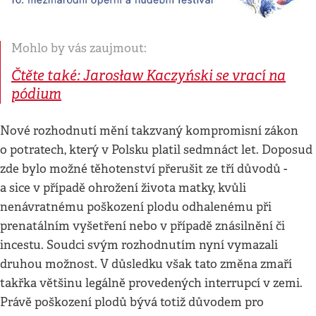
Mohlo by vás zaujmout:
Čtěte také: Jarosław Kaczyński se vrací na
pódium
Nové rozhodnutí mění takzvaný kompromisní zákon
o potratech, který v Polsku platil sedmnáct let. Doposud
zde bylo možné těhotenství přerušit ze tří důvodů -
a sice v případě ohrožení života matky, kvůli
nenávratnému poškození plodu odhalenému při
prenatálním vyšetření nebo v případě znásilnění či
incestu. Soudci svým rozhodnutím nyní vymazali
druhou možnost. V důsledku však tato změna zmaří
takřka většinu legálně provedených interrupcí v zemi.
Právě poškození plodů bývá totiž důvodem pro