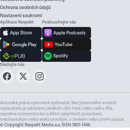
Ochrana osobních údajů
Nastavení soukromí
Aplikace Respekt
Poslouchejte nás
Sledujte nás
Autorská práva vykonává vydavatel. Bez písemného svolení
vydavatele je zakázáno jakékoli užití částí nebo celku díla,
zejména rozmnožování a šíření jakýmkoli způsobem,
mechanickým nebo elektronickým, v českém nebo jiném jazyce.
© Copyright Respekt Media a.s. ISSN 1801-1446