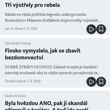
Tři výstřely pro rebela
Babišova vláda pohřbila legendu undergroundu.
Rozloučení s Milanem Knížákem doprovodily vojenské
salvy i kritika pokrokářů
Jan H. Vitvar
•
7. 8. 2026
Zahraničí
•
5
minut
Finsko vymyslelo, jak se zbavit
bezdomovectví
DOBRÉ ZPRÁVY ODJINUD. Základ receptu je banální i
náročný současně: aby to vláda opravdu považovala za
prioritu
Tomáš Lindner
•
7. 8. 2026
Česko
•
6
minut
Byla hvězdou ANO, pak ji skandál