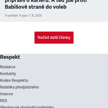
připravil o kariéru. A teď jde proti
Babišově straně do voleb
František Trojan
•
7. 8. 2026
Načíst další články
Respekt
Redakce
Kontakty
Kodex Respektu
Nabídka předplatného
Inzerce
RSS
Všeobecné obchodní podmínky