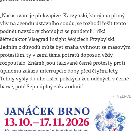
„Načasování je překvapivé. Kaczyński, který má přímý
vliv na agendu ústavního soudu, se rozhodl řešit tento
podnět navzdory zhoršující se pandemii,“ říká
šéfredaktor Visegrad Insight Wojciech Przybylski.
Jedním z důvodů může být snaha vyhnout se masovým
protestům, ty v zemi téma potratů doposud vždy
rozpoutalo. Známé jsou takzvané černé protesty proti
úplnému zákazu interrupcí z doby před čtyřmi lety.
Tehdy vyšly do ulic tisíce polských žen oděných v černé
barvě, poté Sejm úplný zákaz odmítl.
↓ INZERCE