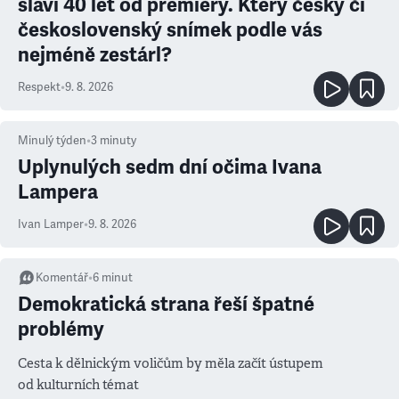
slaví 40 let od premiéry. Který český či
československý snímek podle vás
nejméně zestárl?
Respekt
•
9. 8. 2026
Minulý týden
•
3
minuty
Uplynulých sedm dní očima Ivana
Lampera
Ivan Lamper
•
9. 8. 2026
Komentář
•
6
minut
Demokratická strana řeší špatné
problémy
Cesta k dělnickým voličům by měla začít ústupem
od kulturních témat