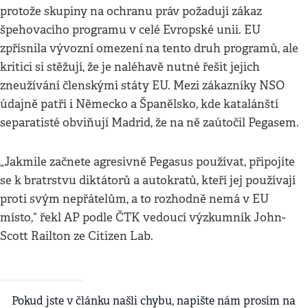
protože skupiny na ochranu práv požadují zákaz
špehovacího programu v celé Evropské unii. EU
zpřísnila vývozní omezení na tento druh programů, ale
kritici si stěžují, že je naléhavě nutné řešit jejich
zneužívání členskými státy EU. Mezi zákazníky NSO
údajně patří i Německo a Španělsko, kde katalánští
separatisté obviňují Madrid, že na ně zaútočil Pegasem.
„Jakmile začnete agresivně Pegasus používat, připojíte
se k bratrstvu diktátorů a autokratů, kteří jej používají
proti svým nepřátelům, a to rozhodně nemá v EU
místo,“ řekl AP podle ČTK vedoucí výzkumník John-
Scott Railton ze Citizen Lab.
Pokud jste v článku našli chybu, napište nám prosím na