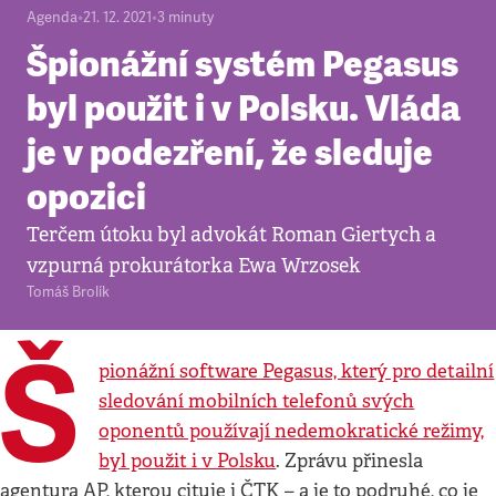
Agenda
•
21. 12. 2021
•
3
minuty
Špionážní systém Pegasus
byl použit i v Polsku. Vláda
je v podezření, že sleduje
opozici
Terčem útoku byl advokát Roman Giertych a
vzpurná prokurátorka Ewa Wrzosek
Tomáš Brolík
Š
pionážní software Pegasus, který pro detailní
sledování mobilních telefonů svých
oponentů používají nedemokratické režimy,
byl použit i v Polsku
. Zprávu přinesla
agentura AP, kterou cituje i ČTK – a je to podruhé, co je