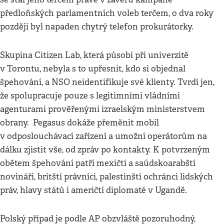
předloňských parlamentních voleb terčem, o dva roky
později byl napaden chytrý telefon prokurátorky.
Skupina Citizen Lab, která působí při univerzitě
v Torontu, nebyla s to upřesnit, kdo si objednal
špehování, a NSO neidentifikuje své klienty. Tvrdí jen,
že spolupracuje pouze s legitimními vládními
agenturami prověřenými izraelským ministerstvem
obrany. Pegasus dokáže přeměnit mobil
v odposlouchávací zařízení a umožní operátorům na
dálku zjistit vše, od zpráv po kontakty. K potvrzeným
obětem špehování patří mexičtí a saúdskoarabští
novináři, britští právníci, palestinští ochránci lidských
práv, hlavy států i američtí diplomaté v Ugandě.
Polský případ je podle AP obzvláště pozoruhodný,