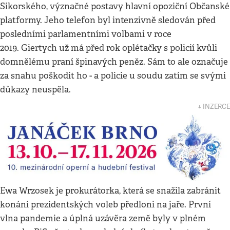
Sikorského, význačné postavy hlavní opoziční Občanské
platformy. Jeho telefon byl intenzivně sledován před
posledními parlamentními volbami v roce
2019. Giertych už má před rok oplétačky s policií kvůli
domnělému praní špinavých peněz. Sám to ale označuje
za snahu poškodit ho - a policie u soudu zatím se svými
důkazy neuspěla.
↓ INZERCE
Ewa Wrzosek je prokurátorka, která se snažila zabránit
konání prezidentských voleb předloni na jaře. První
vlna pandemie a úplná uzávěra země byly v plném