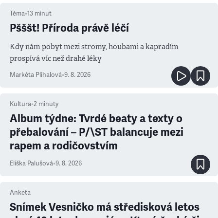
Téma
•
13
minut
Pšššt! Příroda právě léčí
Kdy nám pobyt mezi stromy, houbami a kapradím
prospívá víc než drahé léky
Markéta Plíhalová
•
9. 8. 2026
Kultura
•
2
minuty
Album týdne: Tvrdé beaty a texty o
přebalování – P/\ST balancuje mezi
rapem a rodičovstvím
Eliška Palušová
•
9. 8. 2026
Anketa
Snímek Vesničko má středisková letos