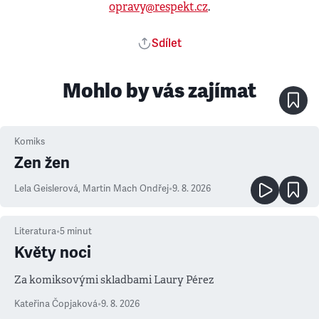
opravy@respekt.cz
.
Sdílet
Mohlo by vás zajímat
Komiks
Zen žen
Lela Geislerová
,
Martin Mach Ondřej
•
9. 8. 2026
Literatura
•
5
minut
Květy noci
Za komiksovými skladbami Laury Pérez
Kateřina Čopjaková
•
9. 8. 2026