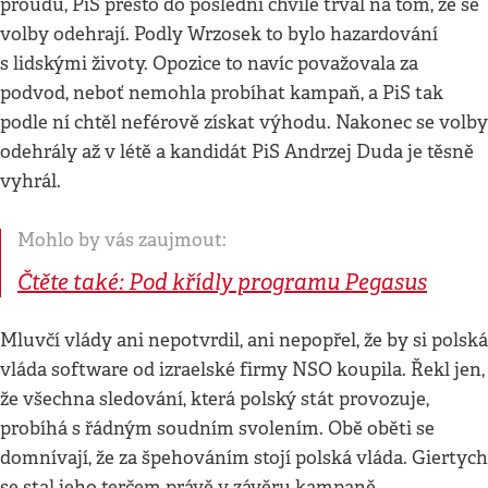
proudu, PiS přesto do poslední chvíle trval na tom, že se
volby odehrají. Podly Wrzosek to bylo hazardování
s lidskými životy. Opozice to navíc považovala za
podvod, neboť nemohla probíhat kampaň, a PiS tak
podle ní chtěl neférově získat výhodu. Nakonec se volby
odehrály až v létě a kandidát PiS Andrzej Duda je těsně
vyhrál.
Mohlo by vás zaujmout:
Čtěte také: Pod křídly programu Pegasus
Mluvčí vlády ani nepotvrdil, ani nepopřel, že by si polská
vláda software od izraelské firmy NSO koupila. Řekl jen,
že všechna sledování, která polský stát provozuje,
probíhá s řádným soudním svolením. Obě oběti se
domnívají, že za špehováním stojí polská vláda. Giertych
se stal jeho terčem právě v závěru kampaně