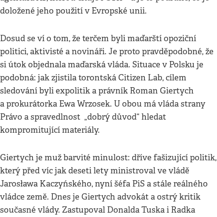
doložené jeho použití v Evropské unii.
Dosud se ví o tom, že terčem byli maďarští opoziční
politici, aktivisté a novináři. Je proto pravděpodobné, že
si útok objednala maďarská vláda. Situace v Polsku je
podobná: jak zjistila torontská Citizen Lab, cílem
sledování byli expolitik a právník Roman Giertych
a prokurátorka Ewa Wrzosek. U obou má vláda strany
Právo a spravedlnost „dobrý důvod“ hledat
kompromitující materiály.
Giertych je muž barvité minulost: dříve fašizující politik,
který před víc jak deseti lety ministroval ve vládě
Jarosława Kaczyńského, nyní šéfa PiS a stále reálného
vládce země. Dnes je Giertych advokát a ostrý kritik
současné vlády. Zastupoval Donalda Tuska i Radka