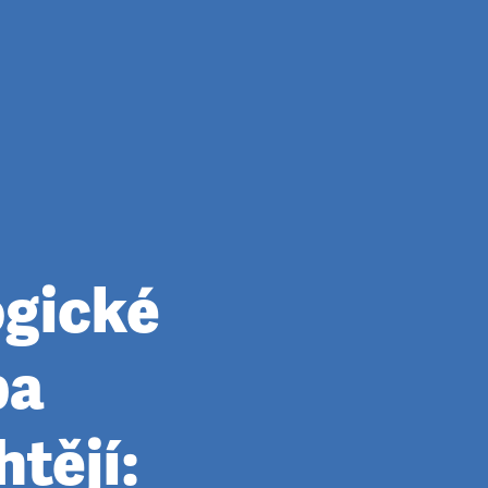
ogické
pa
htějí: