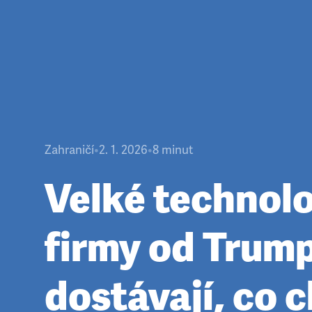
Zahraničí
•
2. 1. 2026
•
8
minut
Velké technol
firmy od Trum
dostávají, co c