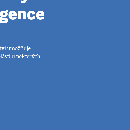
igence
ětví umožňuje
lává u některých