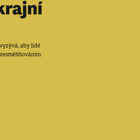
rajní
vyzývá, aby lidé
ho zesměšňováním