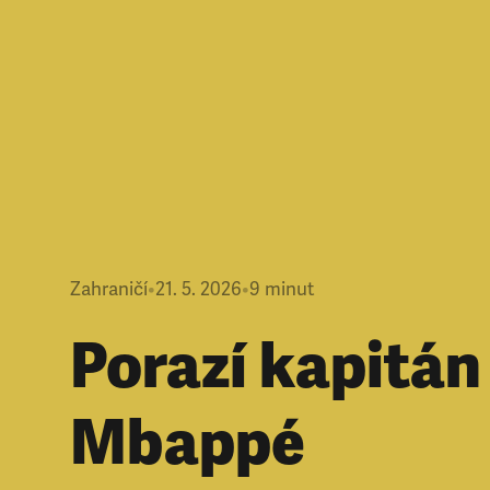
Zahraničí
•
21. 5. 2026
•
9
minut
Porazí kapitán
Mbappé