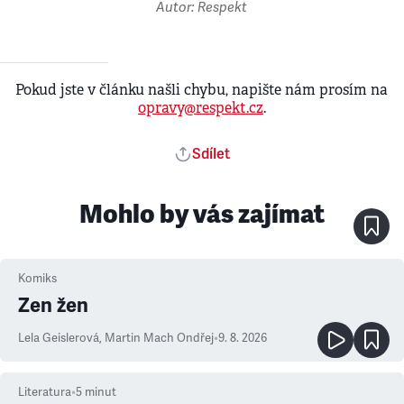
Autor: Respekt
Pokud jste v článku našli chybu, napište nám prosím na
opravy@respekt.cz
.
Sdílet
Mohlo by vás zajímat
Komiks
Zen žen
Lela Geislerová
,
Martin Mach Ondřej
•
9. 8. 2026
Literatura
•
5
minut