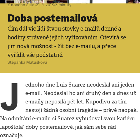
Z nového čísla
•
21. 4. 2013
•
3
minuty
Doba postemailová
Čím dál víc lidí štvou stovky e-mailů denně a
hodiny strávené jejich vyřizováním. Otevírá se
jim nová možnost - žít bez e-mailu, a přece
vyřídit vše podstatné.
Štěpánka Matúšková
J
ednoho dne Luis Suarez neodeslal ani jeden
e-mail. Neodeslal ho ani druhý den a dnes už
e-maily neposílá pět let. Kupodivu za tím
nestojí žádná osobní tragédie – právě naopak.
Na odmítání e-mailu si Suarez vybudoval svou kariéru
„apoštola“ doby postemailové, jak sám sebe rád
označuje.