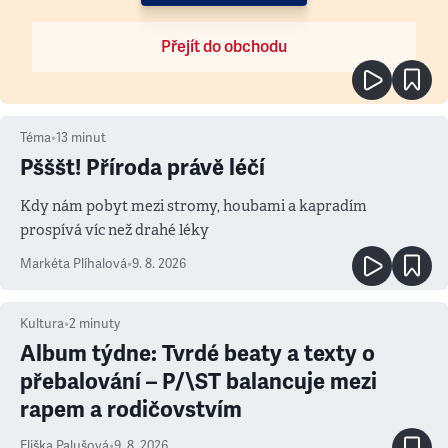
Přejít do obchodu
Téma
•
13
minut
Pšššt! Příroda právě léčí
Kdy nám pobyt mezi stromy, houbami a kapradím
prospívá víc než drahé léky
Markéta Plíhalová
•
9. 8. 2026
Kultura
•
2
minuty
Album týdne: Tvrdé beaty a texty o
přebalování – P/\ST balancuje mezi
rapem a rodičovstvím
Eliška Palušová
•
9. 8. 2026