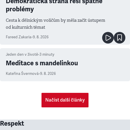
Demokratická strana řeší špatné
problémy
Cesta k dělnickým voličům by měla začít ústupem
od kulturních témat
Fareed Zakaria
•
9. 8. 2026
Jeden den v životě
•
3
minuty
Meditace s mandelinkou
Kateřina Švermová
•
9. 8. 2026
Načíst další články
Respekt