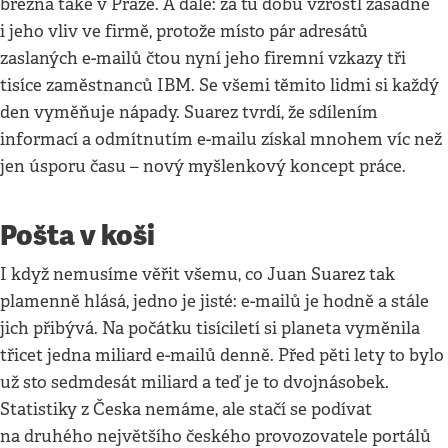
března také v Praze. A dále: za tu dobu vzrostl zásadně
i jeho vliv ve firmě, protože místo pár adresátů
zaslaných e-mailů čtou nyní jeho firemní vzkazy tři
tisíce zaměstnanců IBM. Se všemi těmito lidmi si každý
den vyměňuje nápady. Suarez tvrdí, že sdílením
informací a odmítnutím e-mailu získal mnohem víc než
jen úsporu času – nový myšlenkový koncept práce.
Pošta v koši
I když nemusíme věřit všemu, co Juan Suarez tak
plamenně hlásá, jedno je jisté: e-mailů je hodně a stále
jich přibývá. Na počátku tisíciletí si planeta vyměnila
třicet jedna miliard e-mailů denně. Před pěti lety to bylo
už sto sedmdesát miliard a teď je to dvojnásobek.
Statistiky z Česka nemáme, ale stačí se podívat
na druhého největšího českého provozovatele portálů