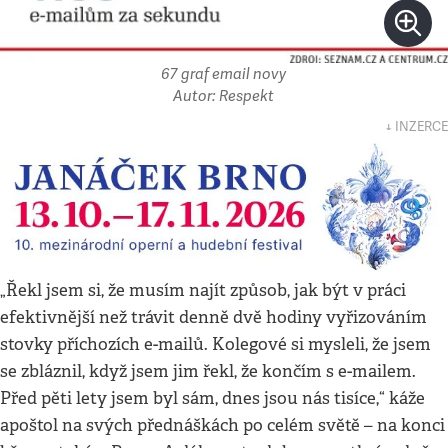
67 graf email novy
Autor: Respekt
↓ INZERCE
„Řekl jsem si, že musím najít způsob, jak být v práci
efektivnější než trávit denně dvě hodiny vyřizováním
stovky příchozích e-mailů. Kolegové si mysleli, že jsem
se zbláznil, když jsem jim řekl, že končím s e-mailem.
Před pěti lety jsem byl sám, dnes jsou nás tisíce,“ káže
apoštol na svých přednáškách po celém světě – na konci