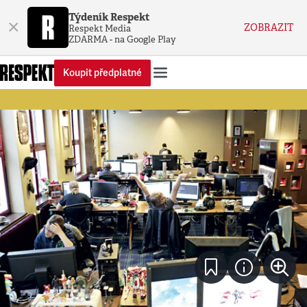
Týdeník Respekt
×
ZOBRAZIT
Respekt Media
ZDARMA - na Google Play
Koupit předplatné