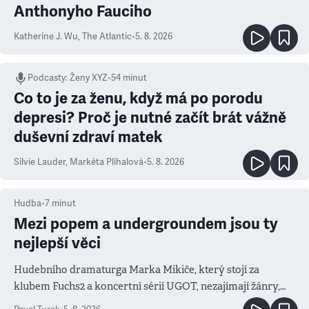
Anthonyho Fauciho
Katherine J. Wu
,
The Atlantic
•
5. 8. 2026
Podcasty
:
Ženy XYZ
•
54 minut
Co to je za ženu, když má po porodu
depresi? Proč je nutné začít brát vážně
duševní zdraví matek
Silvie Lauder
,
Markéta Plíhalová
•
5. 8. 2026
Hudba
•
7
minut
Mezi popem a undergroundem jsou ty
nejlepší věci
Hudebního dramaturga Marka Mikiče, který stojí za
klubem Fuchs2 a koncertní sérií UGOT, nezajímají žánry,
ale atmosféra