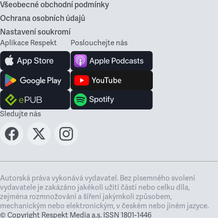
Všeobecné obchodní podmínky
Ochrana osobních údajů
Nastavení soukromí
Aplikace Respekt
Poslouchejte nás
Sledujte nás
Autorská práva vykonává vydavatel. Bez písemného svolení
vydavatele je zakázáno jakékoli užití částí nebo celku díla,
zejména rozmnožování a šíření jakýmkoli způsobem,
mechanickým nebo elektronickým, v českém nebo jiném jazyce.
© Copyright Respekt Media a.s. ISSN 1801-1446