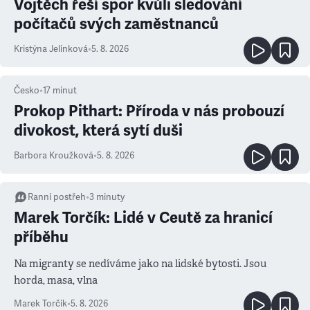
Vojtěch řeší spor kvůli sledování
počítačů svých zaměstnanců
Kristýna Jelínková
•
5. 8. 2026
Česko
•
17
minut
Prokop Pithart: Příroda v nás probouzí
divokost, která sytí duši
Barbora Kroužková
•
5. 8. 2026
Ranní postřeh
•
3
minuty
Marek Torčík: Lidé v Ceutě za hranicí
příběhu
Na migranty se nedíváme jako na lidské bytosti. Jsou
horda, masa, vlna
Marek Torčík
•
5. 8. 2026