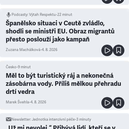
Podcasty
:
Výtah Respektu
•
22 minut
Španělsko situaci v Ceutě zvládlo,
shodli se ministři EU. Obraz migrantů
přesto poslouží jako kampaň
Zuzana Machálková
•
4. 8. 2026
Česko
•
9
minut
Měl to být turistický ráj a nekonečná
zásobárna vody. Příliš mělkou přehradu
drtí vedra
Marek Švehla
•
4. 8. 2026
Newsletter
:
Jednotka intenzivní péče
•
3
minuty
„Už mi nevolej.“ Přibývá lidí, kteří se v