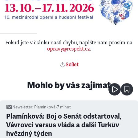
Pokud jste v článku našli chybu, napište nám prosím na
opravy@respekt.cz
.
Sdílet
Mohlo by vás zajímat
Newsletter
:
Plamínková
•
7
minut
Plamínková: Boj o Senát odstartoval,
Vávrovci versus vláda a další Turkův
hvězdný týden