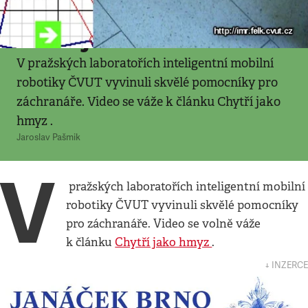
Video
•
21. 10. 2007
•
1
minuta
Robot jako zachránce
V pražských laboratořích inteligentní mobilní
robotiky ČVUT vyvinuli skvělé pomocníky pro
záchranáře. Video se váže k článku Chytří jako
hmyz .
Jaroslav Pašmik
V
pražských laboratořích inteligentní mobilní
robotiky ČVUT vyvinuli skvělé pomocníky
pro záchranáře. Video se volně váže
k článku
Chytří jako hmyz
.
↓ INZERCE