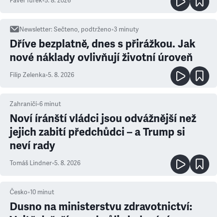
Pavel Turek
•
5. 8. 2026
Newsletter
:
Sečteno, podtrženo
•
3
minuty
Dříve bezplatně, dnes s přirážkou. Jak
nové náklady ovlivňují životní úroveň
Filip Zelenka
•
5. 8. 2026
Zahraničí
•
6
minut
Noví íránští vládci jsou odvážnější než
jejich zabití předchůdci – a Trump si
neví rady
Tomáš Lindner
•
5. 8. 2026
Česko
•
10
minut
Dusno na ministerstvu zdravotnictví: