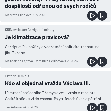
dospělosti odříznou od svých rodičů
Markéta Plíhalová
•
4. 8. 2026
Newsletter
:
Garrigue
•
4
minuty
Je klimatizace pravicová?
Garrigue: Jak požáry a vedra mění politickou debatu na
jihu Evropy
Magdaléna Fajtová
,
Dominika Perlínová
•
4. 8. 2026
Historie
•
11
minut
Kdo si objednal vraždu Václava III.
Usmrcení posledního Přemyslovce uvrhlo v roce 1306
České království do chaosu. Po 720 letech úvah a pátrání
známe jména podezřelých
Jan Adamec
•
4. 8. 2026