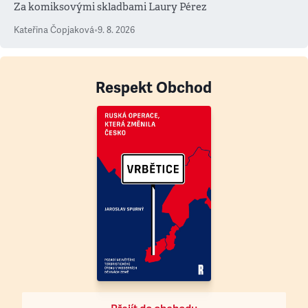
Za komiksovými skladbami Laury Pérez
Kateřina Čopjaková
•
9. 8. 2026
Respekt Obchod