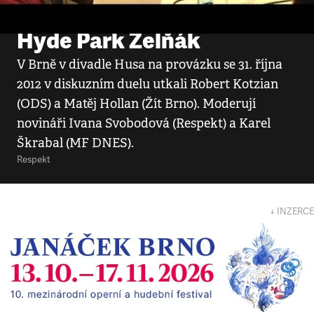
Video
•
2. 11. 2012
Hyde Park Zelňák
V Brně v divadle Husa na provázku se 31. října
2012 v diskuzním duelu utkali Robert Kotzian
(ODS) a Matěj Hollan (Žít Brno). Moderují
novináři Ivana Svobodová (Respekt) a Karel
Škrabal (MF DNES).
Respekt
↓ INZERCE