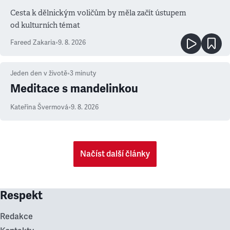
Cesta k dělnickým voličům by měla začít ústupem
od kulturních témat
Fareed Zakaria
•
9. 8. 2026
Jeden den v životě
•
3
minuty
Meditace s mandelinkou
Kateřina Švermová
•
9. 8. 2026
Načíst další články
Respekt
Redakce