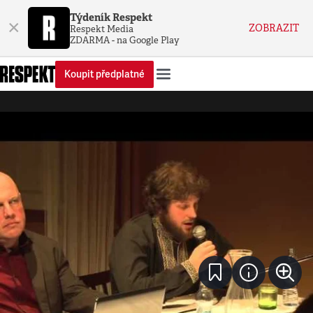
Týdeník Respekt
×
ZOBRAZIT
Respekt Media
ZDARMA - na Google Play
Koupit předplatné