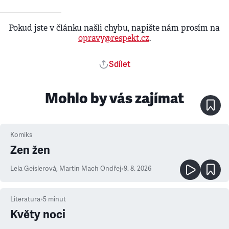
Pokud jste v článku našli chybu, napište nám prosím na
opravy@respekt.cz
.
Sdílet
Mohlo by vás zajímat
Komiks
Zen žen
Lela Geislerová
,
Martin Mach Ondřej
•
9. 8. 2026
Literatura
•
5
minut
Květy noci