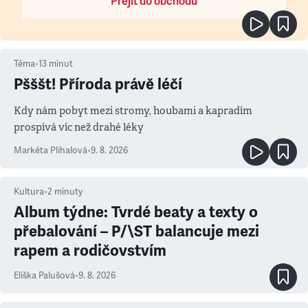
Přejít do obchodu
Téma
•
13
minut
Pšššt! Příroda právě léčí
Kdy nám pobyt mezi stromy, houbami a kapradím
prospívá víc než drahé léky
Markéta Plíhalová
•
9. 8. 2026
Kultura
•
2
minuty
Album týdne: Tvrdé beaty a texty o
přebalování – P/\ST balancuje mezi
rapem a rodičovstvím
Eliška Palušová
•
9. 8. 2026