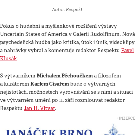
Autor: Respekt
Pokus o hudební a myšlenkové rozšíření výstavy
Uncertain States of America v Galerii Rudolfinum. Nová
psychedelická hudba jako kritika, útok i únik, videoklipy
a nahrávky vybral a komentuje redaktor Respektu
Pavel
Klusák
.
Michalem Pěchoučkem
S výtvarníkem
a filozofem
Karlem Císařem
a kurátorem
bude o výtvarných
nejistotách, možnostech vyrovnávání se s nimi a situaci
ve výtvarném umění po 11. září rozmlouvat redaktor
Respektu
Jan H. Vitvar
.
↓ INZERCE