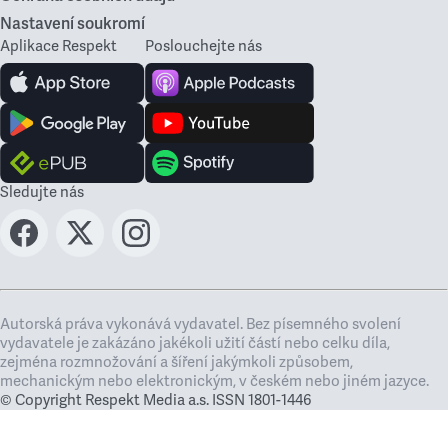
Nastavení soukromí
Aplikace Respekt
Poslouchejte nás
Sledujte nás
Autorská práva vykonává vydavatel. Bez písemného svolení
vydavatele je zakázáno jakékoli užití částí nebo celku díla,
zejména rozmnožování a šíření jakýmkoli způsobem,
mechanickým nebo elektronickým, v českém nebo jiném jazyce.
© Copyright Respekt Media a.s. ISSN 1801-1446