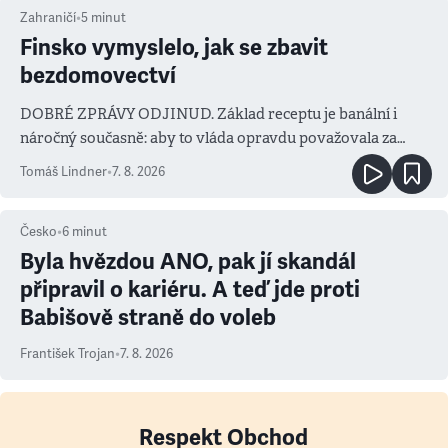
Zahraničí
•
5
minut
Finsko vymyslelo, jak se zbavit
bezdomovectví
DOBRÉ ZPRÁVY ODJINUD. Základ receptu je banální i
náročný současně: aby to vláda opravdu považovala za
prioritu
Tomáš Lindner
•
7. 8. 2026
Česko
•
6
minut
Byla hvězdou ANO, pak jí skandál
připravil o kariéru. A teď jde proti
Babišově straně do voleb
František Trojan
•
7. 8. 2026
Respekt Obchod