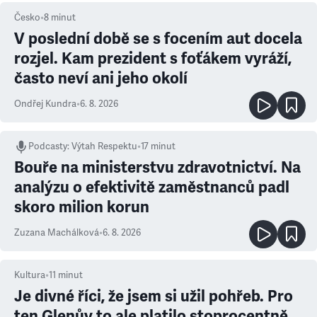
Česko
•
8
minut
V poslední době se s focením aut docela
rozjel. Kam prezident s foťákem vyráží,
často neví ani jeho okolí
Ondřej Kundra
•
6. 8. 2026
Podcasty
:
Výtah Respektu
•
17 minut
Bouře na ministerstvu zdravotnictví. Na
analýzu o efektivitě zaměstnanců padl
skoro milion korun
Zuzana Machálková
•
6. 8. 2026
Kultura
•
11
minut
Je divné říci, že jsem si užil pohřeb. Pro
ten Glenův to ale platilo stoprocentně