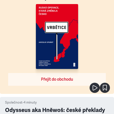
Přejít do obchodu
Společnost
•
4
minuty
Odysseus aka Hněwoš: české překlady