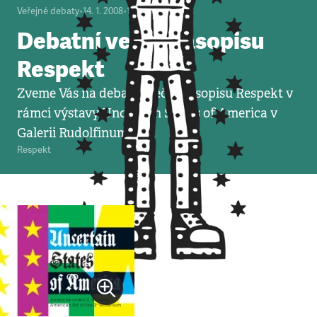
Veřejné debaty
•
14. 1. 2008
•
1
minuta
Debatní večer časopisu
Respekt
Zveme Vás na debatní večer časopisu Respekt v
rámci výstavy Uncertain States of America v
Galerii Rudolfinum.
Respekt