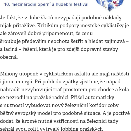
Je fakt, že v době škrtů nevypadají podobné náklady
nijak přitažlivě. Kritikům podpory městské cyklistiky je
ale zároveň dobré připomenout, že cenu
šroubuje především neochota šetřit a hledat zajímavá –
a laciná – řešení, která je pro zdejší dopravní stavby
obecná.
Miliony utopené v cyklistickém asfaltu ale mají naštěstí
i jinou energii. Při pohledu zpátky zjistíme, že nápad
nahradit nevyhovující trať prostorem pro chodce a kola
se nezrodil na pražské radnici. Přišel automaticky
s nutností vybudovat nový železniční koridor coby
běžný evropský model pro podobné situace. A je poctivé
dodat, že kromě nutné vstřícnosti na železnici tady
sehrál svou roli i vytrvalý lobbing pražských