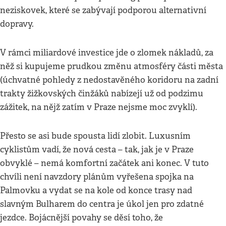
neziskovek, které se zabývají podporou alternativní
dopravy.
V rámci miliardové investice jde o zlomek nákladů, za
něž si kupujeme prudkou změnu atmosféry části města
(úchvatné pohledy z nedostavěného koridoru na zadní
trakty žižkovských činžáků nabízejí už od podzimu
zážitek, na nějž zatím v Praze nejsme moc zvyklí).
Přesto se asi bude spousta lidí zlobit. Luxusním
cyklistům vadí, že nová cesta – tak, jak je v Praze
obvyklé – nemá komfortní začátek ani konec. V tuto
chvíli není navzdory plánům vyřešena spojka na
Palmovku a vydat se na kole od konce trasy nad
slavným Bulharem do centra je úkol jen pro zdatné
jezdce. Bojácnější povahy se děsí toho, že