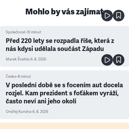
Mohlo by vás zajímat
Společnost
•
10
minut
Před 220 lety se rozpadla říše, která z
nás kdysi udělala součást Západu
Marek Švehla
•
6. 8. 2026
Česko
•
8
minut
V poslední době se s focením aut docela
rozjel. Kam prezident s foťákem vyráží,
často neví ani jeho okolí
Ondřej Kundra
•
6. 8. 2026