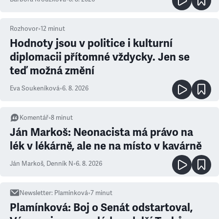
Rozhovor
•
12
minut
Hodnoty jsou v politice i kulturní
diplomacii přítomné vždycky. Jen se
teď možná změní
Eva Soukeníková
•
6. 8. 2026
Komentář
•
8
minut
Ján Markoš: Neonacista má právo na
lék v lékárně, ale ne na místo v kavárně
Ján Markoš
,
Denník N
•
6. 8. 2026
Newsletter
:
Plamínková
•
7
minut
Plamínková: Boj o Senát odstartoval,