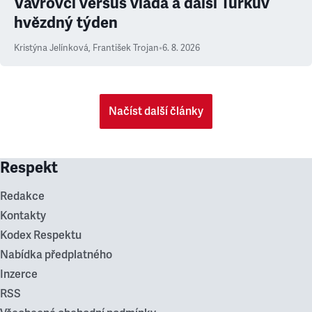
Vávrovci versus vláda a další Turkův
hvězdný týden
Kristýna Jelínková
,
František Trojan
•
6. 8. 2026
Načíst další články
Respekt
Redakce
Kontakty
Kodex Respektu
Nabídka předplatného
Inzerce
RSS