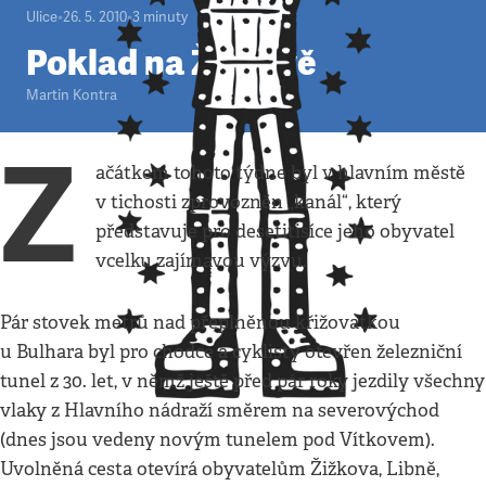
Ulice
•
26. 5. 2010
•
3
minuty
Poklad na Žižkově
Martin Kontra
Z
ačátkem tohoto týdne byl v hlavním městě
v tichosti zprovozněn „kanál“, který
představuje pro desetitisíce jeho obyvatel
vcelku zajímavou výzvu.
Pár stovek metrů nad přeplněnou křižovatkou
u Bulhara byl pro chodce a cyklisty otevřen železniční
tunel z 30. let, v němž ještě před pár roky jezdily všechny
vlaky z Hlavního nádraží směrem na severovýchod
(dnes jsou vedeny novým tunelem pod Vítkovem).
Uvolněná cesta otevírá obyvatelům Žižkova, Libně,