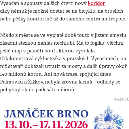
Vysočan a spousty dalších čtvrtí nový
koridor
,
díky němuž je možné dostat se na bicyklu, na bruslích
nebo pěšky komfortně až do samého centra metropole.
Nikdo z města se ve vypjaté době touto v jistém smyslu
zásadní stezkou nahlas nechlubí. Má to logiku: všichni
ještě mají v paměti bouři, kterou vyvolala
tříkilometrová cyklostezka v pražských Vysočanech, na
níž stavaři dokázali utratit za mosty a další úpravy okolí
140 milionů korun. Ani nová trasa, spojující dnes
Palmovku a Žižkov, nebyla zrovna laciná – odhady se
pohybují okolo padesáti milionů.
↓ INZERCE