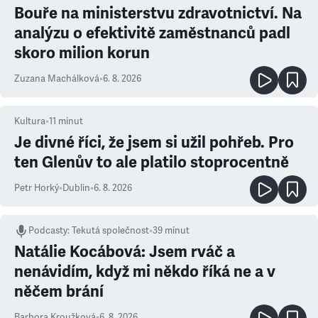
Bouře na ministerstvu zdravotnictví. Na
analýzu o efektivitě zaměstnanců padl
skoro milion korun
Zuzana Machálková
•
6. 8. 2026
Kultura
•
11
minut
Je divné říci, že jsem si užil pohřeb. Pro
ten Glenův to ale platilo stoprocentně
Petr Horký
•
Dublin
•
6. 8. 2026
Podcasty
:
Tekutá společnost
•
39 minut
Natálie Kocábová: Jsem rváč a
nenávidím, když mi někdo říká ne a v
něčem brání
Barbora Kroužková
•
6. 8. 2026