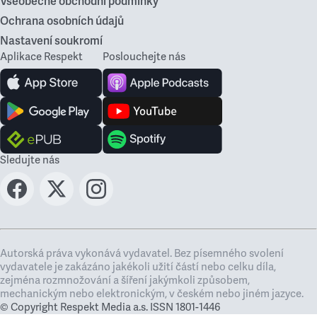
Všeobecné obchodní podmínky
Ochrana osobních údajů
Nastavení soukromí
Aplikace Respekt
Poslouchejte nás
Sledujte nás
Autorská práva vykonává vydavatel. Bez písemného svolení
vydavatele je zakázáno jakékoli užití částí nebo celku díla,
zejména rozmnožování a šíření jakýmkoli způsobem,
mechanickým nebo elektronickým, v českém nebo jiném jazyce.
© Copyright Respekt Media a.s. ISSN 1801-1446