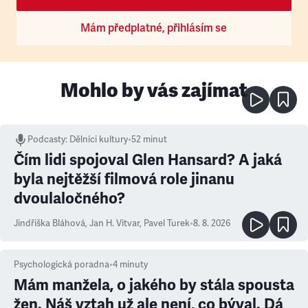
Mám předplatné, přihlásím se
Mohlo by vás zajímat
Podcasty
:
Dělníci kultury
•
52 minut
Čím lidi spojoval Glen Hansard? A jaká
byla nejtěžší filmová role jinanu
dvoulaločného?
Jindřiška Bláhová
,
Jan H. Vitvar
,
Pavel Turek
•
8. 8. 2026
Psychologická poradna
•
4
minuty
Mám manžela, o jakého by stála spousta
žen. Náš vztah už ale není, co býval. Dá