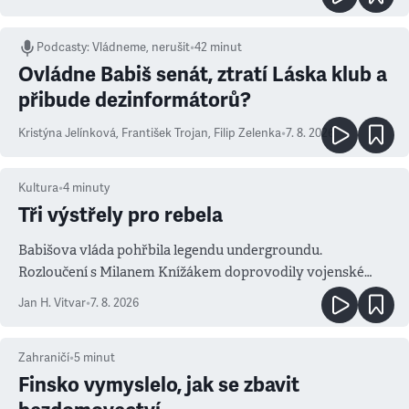
Podcasty
:
Vládneme, nerušit
•
42 minut
Ovládne Babiš senát, ztratí Láska klub a
přibude dezinformátorů?
Kristýna Jelínková
,
František Trojan
,
Filip Zelenka
•
7. 8. 2026
Kultura
•
4
minuty
Tři výstřely pro rebela
Babišova vláda pohřbila legendu undergroundu.
Rozloučení s Milanem Knížákem doprovodily vojenské
salvy i kritika pokrokářů
Jan H. Vitvar
•
7. 8. 2026
Zahraničí
•
5
minut
Finsko vymyslelo, jak se zbavit