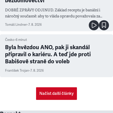
bezdomovectví
DOBRÉ ZPRÁVY ODJINUD. Základ receptu je banální i
náročný současně: aby to vláda opravdu považovala za
prioritu
Tomáš Lindner
•
7. 8. 2026
Česko
•
6
minut
Byla hvězdou ANO, pak ji skandál
připravil o kariéru. A teď jde proti
Babišově straně do voleb
František Trojan
•
7. 8. 2026
Načíst další články