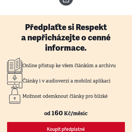
Předplaťte si Respekt
a nepřicházejte o cenné
informace.
Online přístup ke všem článkům a archivu
Články i v audioverzi a mobilní aplikaci
Možnost odemknout články pro blízké
160
od
Kč/měsíc
Koupit předplatné