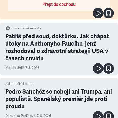
Přejít do obchodu
Komentář
•
4
minuty
Patříš před soud, doktůrku. Jak chápat
útoky na Anthonyho Fauciho, jenž
rozhodoval o zdravotní strategii USA v
časech covidu
Martin Uhlíř
•
7. 8. 2026
Zahraničí
•
11
minut
Pedro Sanchéz se nebojí ani Trumpa, ani
populistů. Španělský premiér jde proti
proudu
Dominika Perlínová
•
7. 8. 2026