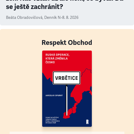
se ještě zachránit?
Beáta Obradovičová
,
Denník N
•
8. 8. 2026
Respekt Obchod