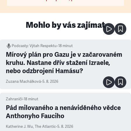
Mohlo by vás zajímat
Podcasty
:
Výtah Respektu
•
18 minut
Mírový plán pro Gazu je v začarovaném
kruhu. Nastane dřív stažení Izraele,
nebo odzbrojení Hamásu?
Zuzana Machálková
•
5. 8. 2026
Zahraničí
•
18
minut
Pád milovaného a nenáviděného vědce
Anthonyho Fauciho
Katherine J. Wu
,
The Atlantic
•
5. 8. 2026