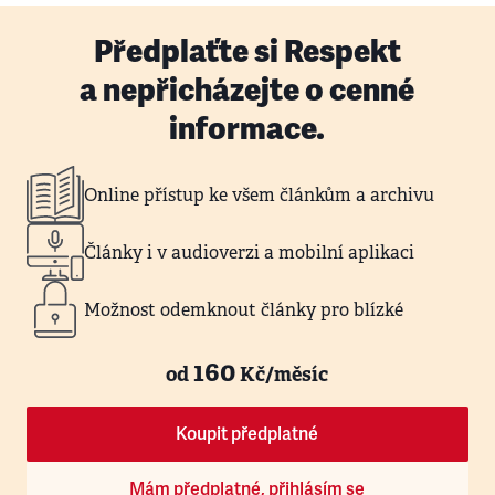
Předplaťte si Respekt
a nepřicházejte o cenné
informace.
Online přístup ke všem článkům a archivu
Články i v audioverzi a mobilní aplikaci
Možnost odemknout články pro blízké
160
od
Kč/měsíc
Koupit předplatné
Mám předplatné, přihlásím se