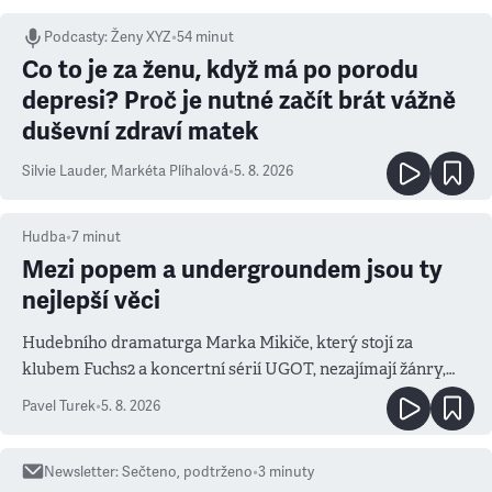
Podcasty
:
Ženy XYZ
•
54 minut
Co to je za ženu, když má po porodu
depresi? Proč je nutné začít brát vážně
duševní zdraví matek
Silvie Lauder
,
Markéta Plíhalová
•
5. 8. 2026
Hudba
•
7
minut
Mezi popem a undergroundem jsou ty
nejlepší věci
Hudebního dramaturga Marka Mikiče, který stojí za
klubem Fuchs2 a koncertní sérií UGOT, nezajímají žánry,
ale atmosféra
Pavel Turek
•
5. 8. 2026
Newsletter
:
Sečteno, podtrženo
•
3
minuty