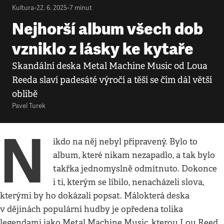
Kultura
•
22. 6. 2025
•
7
minut
Nejhorší album všech dob
vzniklo z lásky ke kytaře
Skandální deska Metal Machine Music od Loua
Reeda slaví padesáté výročí a těší se čím dál větší
oblibě
Pavel Turek
N
ikdo na něj nebyl připravený. Bylo to
album, které nikam nezapadlo, a tak bylo
takřka jednomyslně odmítnuto. Dokonce
i ti, kterým se líbilo, nenacházeli slova,
kterými by ho dokázali popsat. Málokterá deska
v dějinách populární hudby je opředena tolika
legendami jako Metal Machine Music, kterou Lou Reed