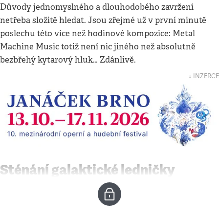
Důvody jednomyslného a dlouhodobého zavržení
netřeba složitě hledat. Jsou zřejmé už v první minutě
poslechu této více než hodinové kompozice: Metal
Machine Music totiž není nic jiného než absolutně
bezbřehý kytarový hluk… Zdánlivě.
↓ INZERCE
Sténání galaktické ledničky