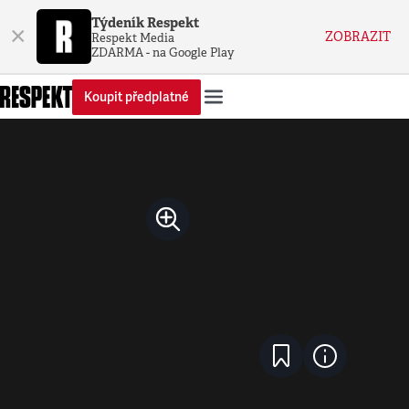
Týdeník Respekt
×
ZOBRAZIT
Respekt Media
ZDARMA - na Google Play
Koupit předplatné