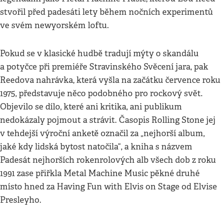
stvořil před padesáti lety během nočních experimentů
ve svém newyorském loftu.
Pokud se v klasické hudbě tradují mýty o skandálu
a potyčce při premiéře Stravinského Svěcení jara, pak
Reedova nahrávka, která vyšla na začátku července roku
1975, představuje něco podobného pro rockový svět.
Objevilo se dílo, které ani kritika, ani publikum
nedokázaly pojmout a strávit. Časopis Rolling Stone jej
v tehdejší výroční anketě označil za „nejhorší album,
jaké kdy lidská bytost natočila“, a kniha s názvem
Padesát nejhorších rokenrolových alb všech dob z roku
1991 zase přiřkla Metal Machine Music pěkné druhé
místo hned za Having Fun with Elvis on Stage od Elvise
Presleyho.