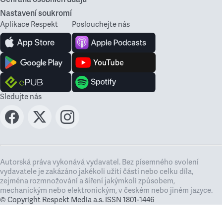
Nastavení soukromí
Aplikace Respekt
Poslouchejte nás
Sledujte nás
Autorská práva vykonává vydavatel. Bez písemného svolení
vydavatele je zakázáno jakékoli užití částí nebo celku díla,
zejména rozmnožování a šíření jakýmkoli způsobem,
mechanickým nebo elektronickým, v českém nebo jiném jazyce.
© Copyright Respekt Media a.s. ISSN 1801-1446