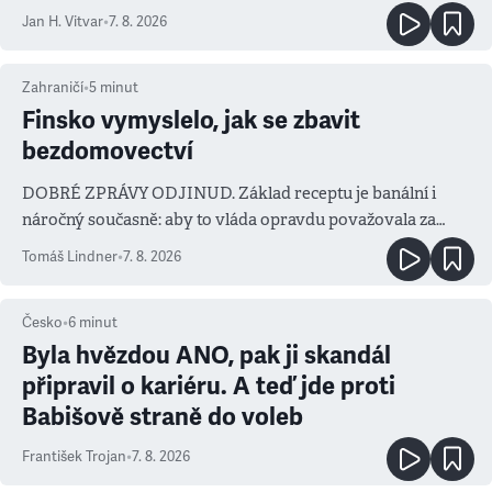
salvy i kritika pokrokářů
Jan H. Vitvar
•
7. 8. 2026
Zahraničí
•
5
minut
Finsko vymyslelo, jak se zbavit
bezdomovectví
DOBRÉ ZPRÁVY ODJINUD. Základ receptu je banální i
náročný současně: aby to vláda opravdu považovala za
prioritu
Tomáš Lindner
•
7. 8. 2026
Česko
•
6
minut
Byla hvězdou ANO, pak ji skandál
připravil o kariéru. A teď jde proti
Babišově straně do voleb
František Trojan
•
7. 8. 2026