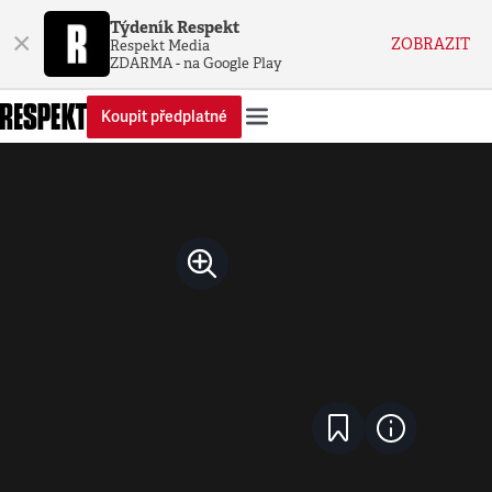
Týdeník Respekt
×
ZOBRAZIT
Respekt Media
ZDARMA - na Google Play
Koupit předplatné