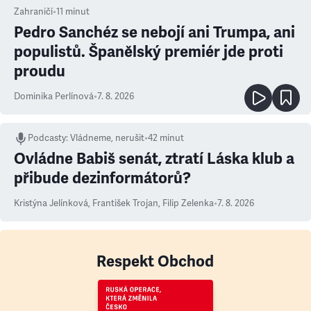
Zahraničí
•
11
minut
Pedro Sanchéz se nebojí ani Trumpa, ani
populistů. Španělský premiér jde proti
proudu
Dominika Perlínová
•
7. 8. 2026
Podcasty
:
Vládneme, nerušit
•
42 minut
Ovládne Babiš senát, ztratí Láska klub a
přibude dezinformátorů?
Kristýna Jelínková
,
František Trojan
,
Filip Zelenka
•
7. 8. 2026
Respekt Obchod