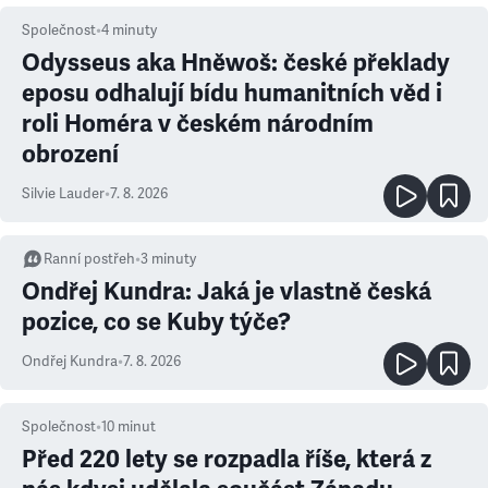
Společnost
•
4
minuty
Odysseus aka Hněwoš: české překlady
eposu odhalují bídu humanitních věd i
roli Homéra v českém národním
obrození
Silvie Lauder
•
7. 8. 2026
Ranní postřeh
•
3
minuty
Ondřej Kundra: Jaká je vlastně česká
pozice, co se Kuby týče?
Ondřej Kundra
•
7. 8. 2026
Společnost
•
10
minut
Před 220 lety se rozpadla říše, která z