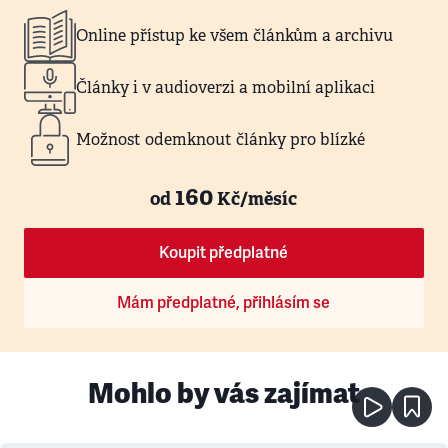
Online přístup ke všem článkům a archivu
Články i v audioverzi a mobilní aplikaci
Možnost odemknout články pro blízké
160
od
Kč/měsíc
Koupit předplatné
Mám předplatné, přihlásím se
Mohlo by vás zajímat