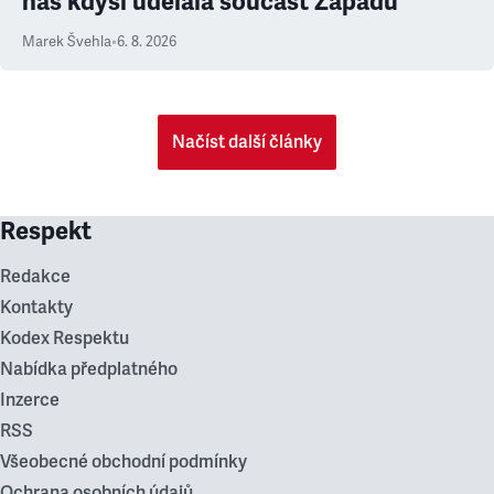
nás kdysi udělala součást Západu
Marek Švehla
•
6. 8. 2026
Načíst další články
Respekt
Redakce
Kontakty
Kodex Respektu
Nabídka předplatného
Inzerce
RSS
Všeobecné obchodní podmínky
Ochrana osobních údajů