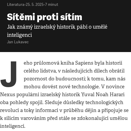
Literatura
•
25. 5. 2025
•
7
minut
Sítěmi proti sítím
Jak známý izraelský historik pábí o umělé
inteligenci
Jan Lukavec
J
eho průlomová kniha Sapiens byla historií
celého lidstva, v následujících dílech obrátil
pozornost do budoucnosti; k tomu, kam nás
mohou dovést nové technologie. V novince
Nexus populární izraelský historik Yuval Noah Harari
oba pohledy spojil. Sleduje důsledky technologických
revolucí a toky informací v průběhu dějin a připojuje se
k sílícím varováním před stále se zdokonalující umělou
inteligencí.