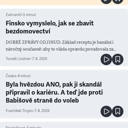
Zahraničí
•
5
minut
Finsko vymyslelo, jak se zbavit
bezdomovectví
DOBRÉ ZPRÁVY ODJINUD. Základ receptu je banální i
náročný současně: aby to vláda opravdu považovala za
prioritu
Tomáš Lindner
•
7. 8. 2026
Česko
•
6
minut
Byla hvězdou ANO, pak jí skandál
připravil o kariéru. A teď jde proti
Babišově straně do voleb
František Trojan
•
7. 8. 2026