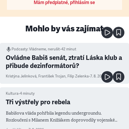
Mám předplatné, přihlásím se
Mohlo by vás zajímat
Podcasty
:
Vládneme, nerušit
•
42 minut
Ovládne Babiš senát, ztratí Láska klub a
přibude dezinformátorů?
Kristýna Jelínková
,
František Trojan
,
Filip Zelenka
•
7. 8. 2026
Kultura
•
4
minuty
Tři výstřely pro rebela
Babišova vláda pohřbila legendu undergroundu.
Rozloučení s Milanem Knížákem doprovodily vojenské
salvy i kritika pokrokářů