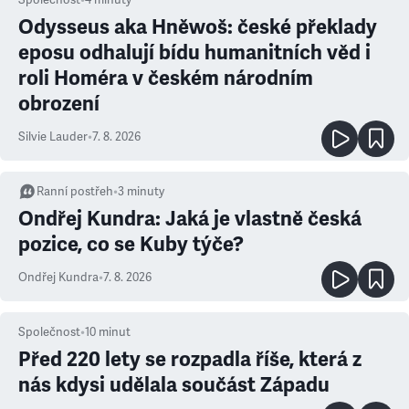
Společnost
•
4
minuty
Odysseus aka Hněwoš: české překlady
eposu odhalují bídu humanitních věd i
roli Homéra v českém národním
obrození
Silvie Lauder
•
7. 8. 2026
Ranní postřeh
•
3
minuty
Ondřej Kundra: Jaká je vlastně česká
pozice, co se Kuby týče?
Ondřej Kundra
•
7. 8. 2026
Společnost
•
10
minut
Před 220 lety se rozpadla říše, která z
nás kdysi udělala součást Západu