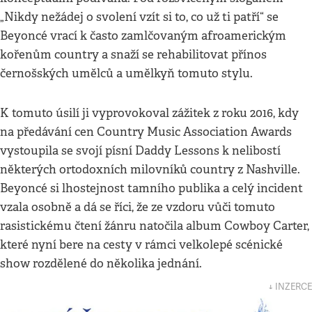
„Nikdy nežádej o svolení vzít si to, co už ti patří“ se
Beyoncé vrací k často zamlčovaným afroamerickým
kořenům country a snaží se rehabilitovat přínos
černošských umělců a umělkyň tomuto stylu.
K tomuto úsilí ji vyprovokoval zážitek z roku 2016, kdy
na předávání cen Country Music Association Awards
vystoupila se svojí písní Daddy Lessons k nelibostí
některých ortodoxních milovníků country z Nashville.
Beyoncé si lhostejnost tamního publika a celý incident
vzala osobně a dá se říci, že ze vzdoru vůči tomuto
rasistickému čtení žánru natočila album Cowboy Carter,
které nyní bere na cesty v rámci velkolepé scénické
show rozdělené do několika jednání.
↓ INZERCE