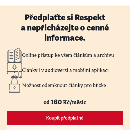
Předplaťte si Respekt
a nepřicházejte o cenné
informace.
Online přístup ke všem článkům a archivu
Články i v audioverzi a mobilní aplikaci
Možnost odemknout články pro blízké
160
od
Kč/měsíc
Koupit předplatné