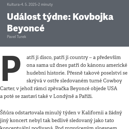
Kultura
•
4. 5. 2025
•
2
minuty
Událost týdne: Kovbojka
Beyoncé
Pavel Turek
P
atří jí disco, patří jí country – a především
ona sama už dnes patří do kánonu americké
hudební historie. Přesně takové poselství se
skrývá v ostře sledovaném turné Cowboy
Carter, v jehož rámci zpěvačka Beyoncé objede USA
a poté se zastaví také v Londýně a Paříži.
Šňůra odstartovala minulý týden v Kalifornii a žádný
jiný koncert nebyl tak bedlivě sledovaný jako tato
konceptuální podívaná. Pod rozsvíceným sloganem