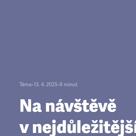
Téma
•
13. 4. 2025
•
9
minut
Na návštěvě
v nejdůležitějš