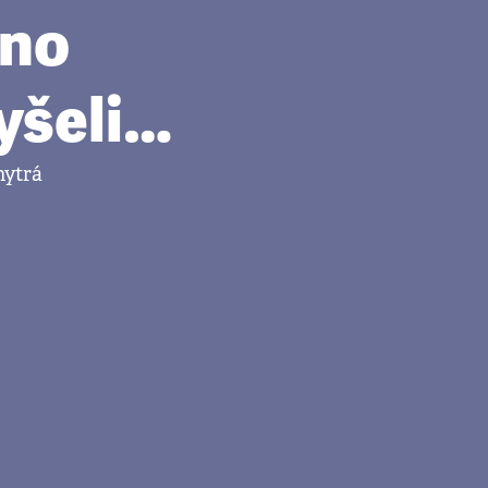
éno
lyšeli…
chytrá