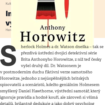
Kultura
•
29. 9. 2024
•
2
minuty
Inteligentní a zábavné
vyšetřování vraždy
Hana Ulmanová
S
herlock Holmes a dr. Watson dneška – tak se
přezdívá ústřední dvojici detektivní série
Brita Anthonyho Horowitze, z níž teď česky
vyšel druhý díl. Dr. Watsonem je
v postmoderním duchu fiktivní verze samotného
Horowitze, jednoho z nejúspěšnějších britských
spisovatelů a scenáristů, kdežto geniálním Holmesem
smyšlený Daniel Hawthorne, výstřední samotář, který
ignoruje pravidla a hodně kouří, ale zároveň si všímá
detailů, brilantně dedukuje a jako dobrý psycholog