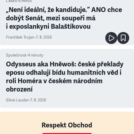
Česko
•
6
minut
„Není ideální, že kandiduje.“ ANO chce
dobýt Senát, mezi soupeři má
i exposlankyni Balaštíkovou
František Trojan
•
7. 8. 2026
Společnost
•
4
minuty
Odysseus aka Hněwoš: české překlady
eposu odhalují bídu humanitních věd i
roli Homéra v českém národním
obrození
Silvie Lauder
•
7. 8. 2026
Respekt Obchod