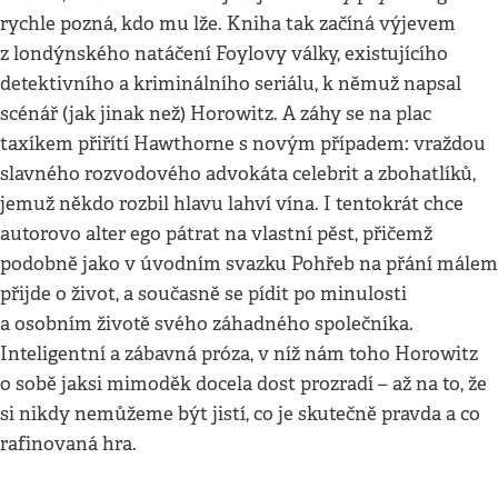
rychle pozná, kdo mu lže. Kniha tak začíná výjevem
z londýnského natáčení Foylovy války, existujícího
detektivního a kriminálního seriálu, k němuž napsal
scénář (jak jinak než) Horowitz. A záhy se na plac
taxíkem přiřítí Hawthorne s novým případem: vraždou
slavného rozvodového advokáta celebrit a zbohatlíků,
jemuž někdo rozbil hlavu lahví vína. I tentokrát chce
autorovo alter ego pátrat na vlastní pěst, přičemž
podobně jako v úvodním svazku Pohřeb na přání málem
přijde o život, a současně se pídit po minulosti
a osobním životě svého záhadného společníka.
Inteligentní a zábavná próza, v níž nám toho Horowitz
o sobě jaksi mimoděk docela dost prozradí – až na to, že
si nikdy nemůžeme být jistí, co je skutečně pravda a co
rafinovaná hra.