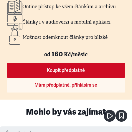
Online přístup ke všem článkům a archivu
Články i v audioverzi a mobilní aplikaci
Možnost odemknout články pro blízké
160
od
Kč/měsíc
Koupit předplatné
Mám předplatné, přihlásím se
Mohlo by vás zajímat