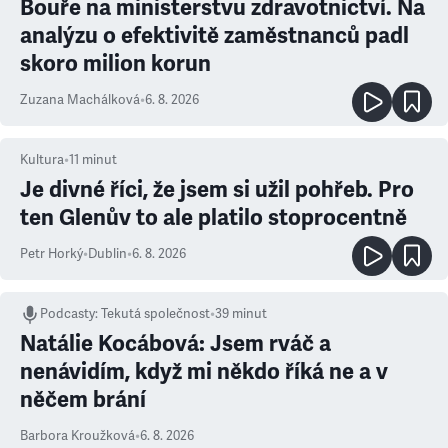
Bouře na ministerstvu zdravotnictví. Na
analýzu o efektivitě zaměstnanců padl
skoro milion korun
Zuzana Machálková
•
6. 8. 2026
Kultura
•
11
minut
Je divné říci, že jsem si užil pohřeb. Pro
ten Glenův to ale platilo stoprocentně
Petr Horký
•
Dublin
•
6. 8. 2026
Podcasty
:
Tekutá společnost
•
39 minut
Natálie Kocábová: Jsem rváč a
nenávidím, když mi někdo říká ne a v
něčem brání
Barbora Kroužková
•
6. 8. 2026