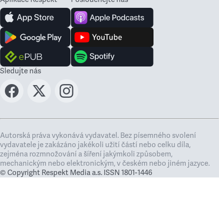
Sledujte nás
Autorská práva vykonává vydavatel. Bez písemného svolení
vydavatele je zakázáno jakékoli užití částí nebo celku díla,
zejména rozmnožování a šíření jakýmkoli způsobem,
mechanickým nebo elektronickým, v českém nebo jiném jazyce.
© Copyright Respekt Media a.s. ISSN 1801-1446