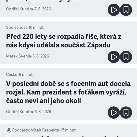
Ondřej Kundra
•
7. 8. 2026
Společnost
•
10
minut
Před 220 lety se rozpadla říše, která z
nás kdysi udělala součást Západu
Marek Švehla
•
6. 8. 2026
Česko
•
8
minut
V poslední době se s focením aut docela
rozjel. Kam prezident s foťákem vyráží,
často neví ani jeho okolí
Ondřej Kundra
•
6. 8. 2026
Podcasty
:
Výtah Respektu
•
17 minut