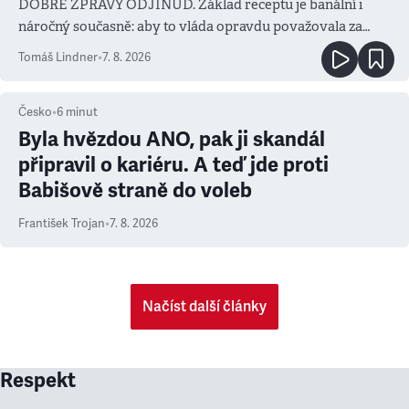
DOBRÉ ZPRÁVY ODJINUD. Základ receptu je banální i
náročný současně: aby to vláda opravdu považovala za
prioritu
Tomáš Lindner
•
7. 8. 2026
Česko
•
6
minut
Byla hvězdou ANO, pak ji skandál
připravil o kariéru. A teď jde proti
Babišově straně do voleb
František Trojan
•
7. 8. 2026
Načíst další články
Respekt