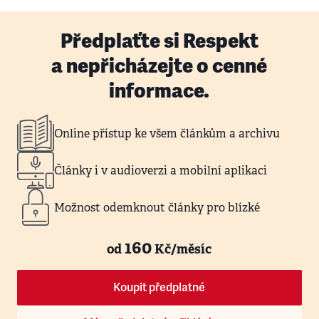
Předplaťte si Respekt
a nepřicházejte o cenné
informace.
Online přístup ke všem článkům a archivu
Články i v audioverzi a mobilní aplikaci
Možnost odemknout články pro blízké
160
od
Kč/měsíc
Koupit předplatné