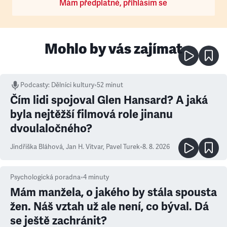
Mám předplatné, přihlásím se
Mohlo by vás zajímat
Podcasty
:
Dělníci kultury
•
52 minut
Čím lidi spojoval Glen Hansard? A jaká
byla nejtěžší filmová role jinanu
dvoulaločného?
Jindřiška Bláhová
,
Jan H. Vitvar
,
Pavel Turek
•
8. 8. 2026
Psychologická poradna
•
4
minuty
Mám manžela, o jakého by stála spousta
žen. Náš vztah už ale není, co býval. Dá
se ještě zachránit?