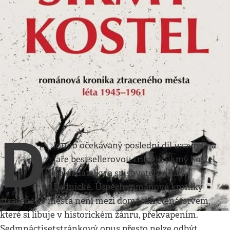
Kultura
•
4. 8. 2024
•
7
minut
Trauma ztraceného města
se začíná hojit
Finále úspěšné trilogie o zániku hornické
Karviné přináší pokoru vůči pamětníkům a
vítězství dokumentu
Kateřina Čopjaková
D
louho očekávaný poslední díl uzavřel na
jaře bestsellerovou trilogii Šikmý kostel
nakladatelky a spisovatelky Karin
Lednické. Úspěch románové kroniky
ztraceného města není mezi domácím čtenářstvem,
které si libuje v historickém žánru, překvapením.
Sedmnáctisetstránkový opus přesto nelze odbýt