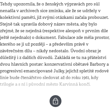
Tehdy upozornila, že o ženských výpravách pro sůl
nenašla v archivech sice zmínku, ale že se udržely v
kolektivní paměti, již svými otázkami začala probouzet.
Stejně tak upravila dobový název města, aby bylo
zřejmé, že se nejedná (respektive alespoň v prvním díle
ještě nejednalo) o dokument. Fabulace zde měla prostor,
kterého se jí už později – a především právě v
závěrečném dílu – nikdy nedostalo. Úvodní obraz je
důležitý i z dalších důvodů. Zakládá se tu na přátelství
dvou hlavních postav: konzervativní obětavé Barbory a
progresivní emancipované Julky, jejichž spletité rodové
linie bude čtenářstvo sledovat až do roku 1961, kdy
trilogie a s ní i původní město Karvinná končí.