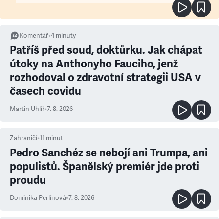
Komentář
•
4
minuty
Patříš před soud, doktůrku. Jak chápat
útoky na Anthonyho Fauciho, jenž
rozhodoval o zdravotní strategii USA v
časech covidu
Martin Uhlíř
•
7. 8. 2026
Zahraničí
•
11
minut
Pedro Sanchéz se nebojí ani Trumpa, ani
populistů. Španělský premiér jde proti
proudu
Dominika Perlínová
•
7. 8. 2026