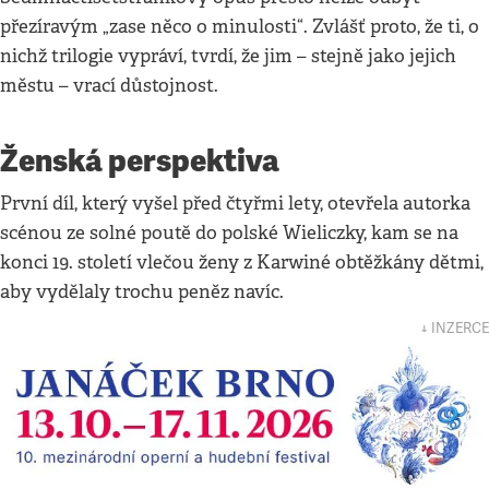
přezíravým „zase něco o minulosti“. Zvlášť proto, že ti, o
nichž trilogie vypráví, tvrdí, že jim – stejně jako jejich
městu – vrací důstojnost.
Ženská perspektiva
První díl, který vyšel před čtyřmi lety, otevřela autorka
scénou ze solné poutě do polské Wieliczky, kam se na
konci 19. století vlečou ženy z Karwiné obtěžkány dětmi,
aby vydělaly trochu peněz navíc.
↓ INZERCE