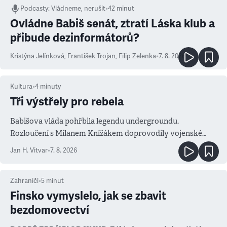
Podcasty
:
Vládneme, nerušit
•
42 minut
Ovládne Babiš senát, ztratí Láska klub a
přibude dezinformátorů?
Kristýna Jelínková
,
František Trojan
,
Filip Zelenka
•
7. 8. 2026
Kultura
•
4
minuty
Tři výstřely pro rebela
Babišova vláda pohřbila legendu undergroundu.
Rozloučení s Milanem Knížákem doprovodily vojenské
salvy i kritika pokrokářů
Jan H. Vitvar
•
7. 8. 2026
Zahraničí
•
5
minut
Finsko vymyslelo, jak se zbavit
bezdomovectví