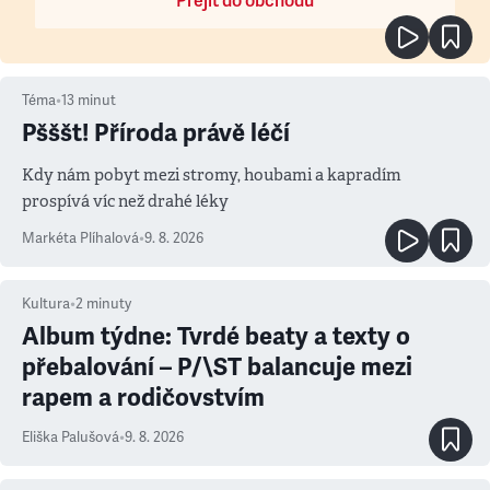
Přejít do obchodu
Téma
•
13
minut
Pšššt! Příroda právě léčí
Kdy nám pobyt mezi stromy, houbami a kapradím
prospívá víc než drahé léky
Markéta Plíhalová
•
9. 8. 2026
Kultura
•
2
minuty
Album týdne: Tvrdé beaty a texty o
přebalování – P/\ST balancuje mezi
rapem a rodičovstvím
Eliška Palušová
•
9. 8. 2026