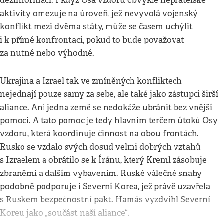
dezinformací. I když Osa vzdoru obvykle nepřátelské
aktivity omezuje na úroveň, jež nevyvolá vojenský
konflikt mezi dvěma státy, může se časem uchýlit
i k přímé konfrontaci, pokud to bude považovat
za nutné nebo výhodné.
Ukrajina a Izrael tak ve zmíněných konfliktech
nejednají pouze samy za sebe, ale také jako zástupci širší
aliance. Ani jedna země se nedokáže ubránit bez vnější
pomoci. A tato pomoc je tedy hlavním terčem útoků Osy
vzdoru, která koordinuje činnost na obou frontách.
Rusko se vzdalo svých dosud velmi dobrých vztahů
s Izraelem a obrátilo se k Íránu, který Kreml zásobuje
zbraněmi a dalším vybavením. Ruské válečné snahy
podobně podporuje i Severní Korea, jež právě uzavřela
s Ruskem bezpečnostní pakt. Hamás vyzdvihl Severní
Koreu jako „součást naší aliance“.