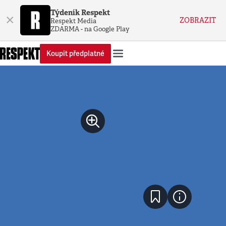
Týdeník Respekt
×
ZOBRAZIT
Respekt Media
ZDARMA - na Google Play
Koupit předplatné