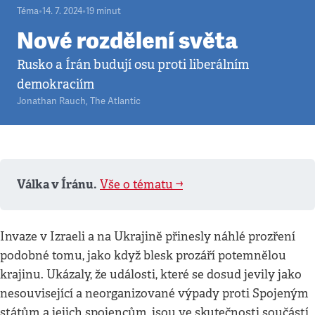
Téma
•
14. 7. 2024
•
19
minut
Nové rozdělení světa
Rusko a Írán budují osu proti liberálním
demokraciím
Jonathan Rauch
,
The Atlantic
Válka v Íránu.
Vše o tématu ➡️
Invaze v Izraeli a na Ukrajině přinesly náhlé prozření
podobné tomu, jako když blesk prozáří potemnělou
krajinu. Ukázaly, že události, které se dosud jevily jako
nesouvisející a neorganizované výpady proti Spojeným
státům a jejich spojencům, jsou ve skutečnosti součástí