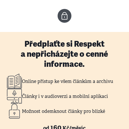
Předplaťte si Respekt
a nepřicházejte o cenné
informace.
Online přístup ke všem článkům a archivu
Články i v audioverzi a mobilní aplikaci
Možnost odemknout články pro blízké
160
od
Kč/měsíc