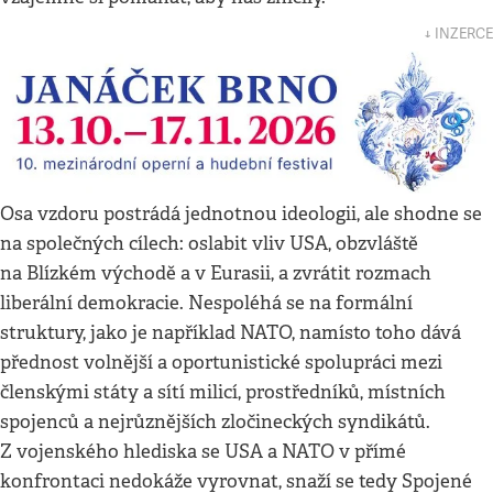
↓ INZERCE
Osa vzdoru postrádá jednotnou ideologii, ale shodne se
na společných cílech: oslabit vliv USA, obzvláště
na Blízkém východě a v Eurasii, a zvrátit rozmach
liberální demokracie. Nespoléhá se na formální
struktury, jako je například NATO, namísto toho dává
přednost volnější a oportunistické spolupráci mezi
členskými státy a sítí milicí, prostředníků, místních
spojenců a nejrůznějších zločineckých syndikátů.
Z vojenského hlediska se USA a NATO v přímé
konfrontaci nedokáže vyrovnat, snaží se tedy Spojené