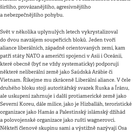
širšího, provázanějšího, agresivnějšího
a nebezpečnějšího pohybu.
Svět v několika uplynulých letech vykrystalizoval
do dvou navzájem soupeřících bloků. Jeden tvoří
aliance liberálních, západně orientovaných zemí, kam
patří státy NATO a američtí spojenci v Asii i Oceánii,
které obecně (byť ne vždy systematicky) podporují
některé neliberální země jako Saúdská Arábie či
Vietnam. Říkejme mu zkráceně Liberální aliance. V čele
druhého bloku stojí autoritářský svazek Ruska a Íránu,
ale uskupení zahrnuje i další protiamerické země jako
Severní Koreu, dále milice, jako je Hizballáh, teroristické
organizace jako Hamás a Palestinský islámský džihád
a polovojenské organizace jako ruští wagnerovci.
Někteří členové skupinu sami a výstižně nazývají Osa