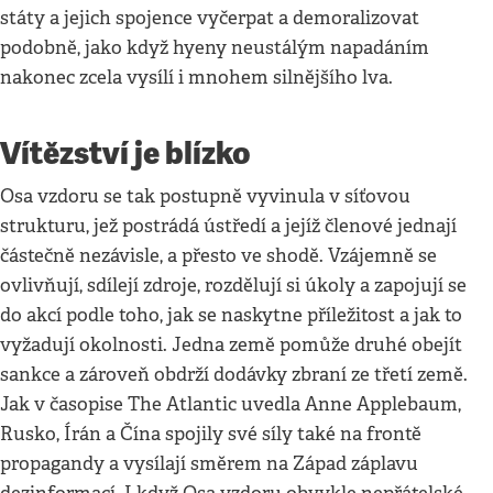
státy a jejich spojence vyčerpat a demoralizovat
podobně, jako když hyeny neustálým napadáním
nakonec zcela vysílí i mnohem silnějšího lva.
Vítězství je blízko
Osa vzdoru se tak postupně vyvinula v síťovou
strukturu, jež postrádá ústředí a jejíž členové jednají
částečně nezávisle, a přesto ve shodě. Vzájemně se
ovlivňují, sdílejí zdroje, rozdělují si úkoly a zapojují se
do akcí podle toho, jak se naskytne příležitost a jak to
vyžadují okolnosti. Jedna země pomůže druhé obejít
sankce a zároveň obdrží dodávky zbraní ze třetí země.
Jak v časopise The Atlantic uvedla Anne Applebaum,
Rusko, Írán a Čína spojily své síly také na frontě
propagandy a vysílají směrem na Západ záplavu