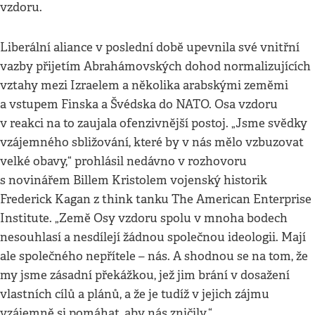
vzdoru.
Liberální aliance v poslední době upevnila své vnitřní
vazby přijetím Abrahámovských dohod normalizujících
vztahy mezi Izraelem a několika arabskými zeměmi
a vstupem Finska a Švédska do NATO. Osa vzdoru
v reakci na to zaujala ofenzivnější postoj. „Jsme svědky
vzájemného sbližování, které by v nás mělo vzbuzovat
velké obavy,“ prohlásil nedávno v rozhovoru
s novinářem Billem Kristolem vojenský historik
Frederick Kagan z think tanku The American Enterprise
Institute. „Země Osy vzdoru spolu v mnoha bodech
nesouhlasí a nesdílejí žádnou společnou ideologii. Mají
ale společného nepřítele – nás. A shodnou se na tom, že
my jsme zásadní překážkou, jež jim brání v dosažení
vlastních cílů a plánů, a že je tudíž v jejich zájmu
vzájemně si pomáhat, aby nás zničily.“