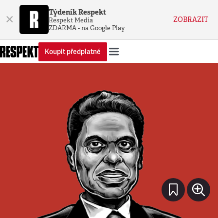
Týdeník Respekt
×
ZOBRAZIT
Respekt Media
ZDARMA - na Google Play
Koupit předplatné