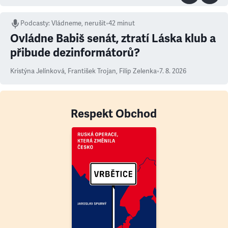
Podcasty
:
Vládneme, nerušit
•
42 minut
Ovládne Babiš senát, ztratí Láska klub a
přibude dezinformátorů?
Kristýna Jelínková
,
František Trojan
,
Filip Zelenka
•
7. 8. 2026
Respekt Obchod