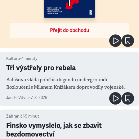
Přejít do obchodu
Kultura
•
4
minuty
Tři výstřely pro rebela
Babišova vláda pohřbila legendu undergroundu.
Rozloučení s Milanem Knížákem doprovodily vojenské
salvy i kritika pokrokářů
Jan H. Vitvar
•
7. 8. 2026
Zahraničí
•
5
minut
Finsko vymyslelo, jak se zbavit
bezdomovectví