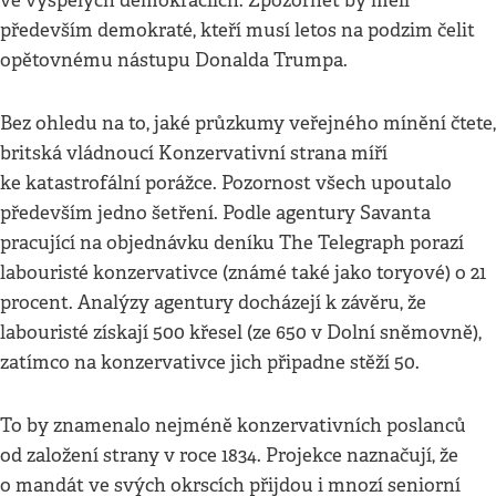
ve vyspělých demokraciích. Zpozornět by měli
především demokraté, kteří musí letos na podzim čelit
opětovnému nástupu Donalda Trumpa.
Bez ohledu na to, jaké průzkumy veřejného mínění čtete,
britská vládnoucí Konzervativní strana míří
ke katastrofální porážce. Pozornost všech upoutalo
především jedno šetření. Podle agentury Savanta
pracující na objednávku deníku The Telegraph porazí
labouristé konzervativce (známé také jako toryové) o 21
procent. Analýzy agentury docházejí k závěru, že
labouristé získají 500 křesel (ze 650 v Dolní sněmovně),
zatímco na konzervativce jich připadne stěží 50.
To by znamenalo nejméně konzervativních poslanců
od založení strany v roce 1834. Projekce naznačují, že
o mandát ve svých okrscích přijdou i mnozí seniorní