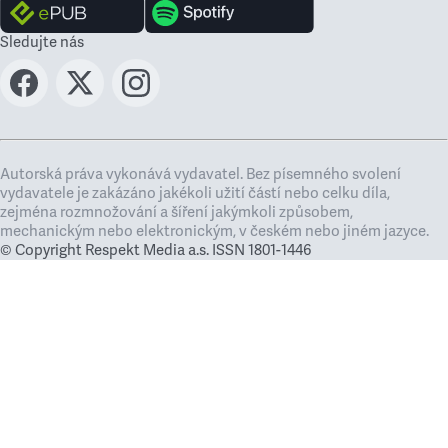
Sledujte nás
Autorská práva vykonává vydavatel. Bez písemného svolení
vydavatele je zakázáno jakékoli užití částí nebo celku díla,
zejména rozmnožování a šíření jakýmkoli způsobem,
mechanickým nebo elektronickým, v českém nebo jiném jazyce.
© Copyright Respekt Media a.s. ISSN 1801-1446