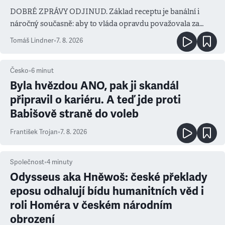
DOBRÉ ZPRÁVY ODJINUD. Základ receptu je banální i
náročný současně: aby to vláda opravdu považovala za
prioritu
Tomáš Lindner
•
7. 8. 2026
Česko
•
6
minut
Byla hvězdou ANO, pak ji skandál
připravil o kariéru. A teď jde proti
Babišově straně do voleb
František Trojan
•
7. 8. 2026
Společnost
•
4
minuty
Odysseus aka Hněwoš: české překlady
eposu odhalují bídu humanitních věd i
roli Homéra v českém národním
obrození