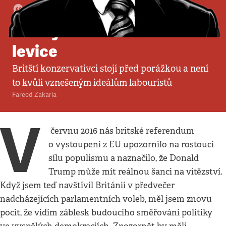
Komentář
•
23. 6. 2024
•
5
minut
Viděl jsem budoucnost
levice
Britští konzervativci stojí před porážkou a není
to kvůli vznešeným ideálům labouristů
Fareed Zakaria
V
červnu 2016 nás britské referendum
o vystoupení z EU upozornilo na rostoucí
sílu populismu a naznačilo, že Donald
Trump může mít reálnou šanci na vítězství.
Když jsem teď navštívil Británii v předvečer
nadcházejících parlamentních voleb, měl jsem znovu
pocit, že vidím záblesk budoucího směřování politiky