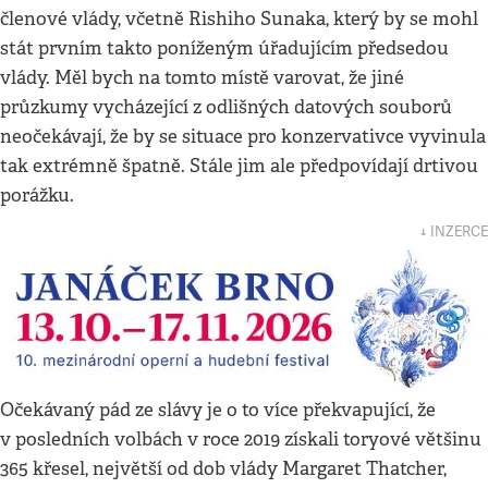
členové vlády, včetně Rishiho Sunaka, který by se mohl
stát prvním takto poníženým úřadujícím předsedou
vlády. Měl bych na tomto místě varovat, že jiné
průzkumy vycházející z odlišných datových souborů
neočekávají, že by se situace pro konzervativce vyvinula
tak extrémně špatně. Stále jim ale předpovídají drtivou
porážku.
↓ INZERCE
Očekávaný pád ze slávy je o to více překvapující, že
v posledních volbách v roce 2019 získali toryové většinu
365 křesel, největší od dob vlády Margaret Thatcher,