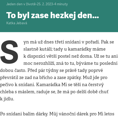
Jeden den v životě
•
25. 2. 2023
•
4
minuty
To byl zase hezkej den…
Katka Jebavá
S
yn má už dnes třetí snídani v pořadí. Pak se
slastně kutálí; tady u kamarádky máme
k dispozici větší postel než doma. Už se tu ani
moc nerozhlíží, zná to tu, býváme tu poslední
dobou často. Před pár týdny se právě tady poprvé
převrátil ze zad na břicho a zase zpátky. Muž jde pro
pečivo k snídani. Kamarádka Mi se těší na čerstvý
chleba s máslem, raduje se, že má po delší době chuť
k jídlu.
Po snídani balím dárky. Můj vánoční dárek pro Mi letos