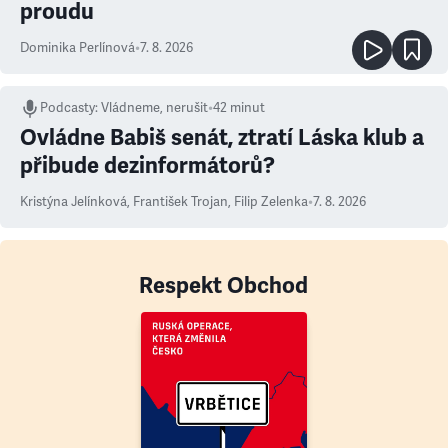
proudu
Dominika Perlínová
•
7. 8. 2026
Podcasty
:
Vládneme, nerušit
•
42 minut
Ovládne Babiš senát, ztratí Láska klub a
přibude dezinformátorů?
Kristýna Jelínková
,
František Trojan
,
Filip Zelenka
•
7. 8. 2026
Respekt Obchod