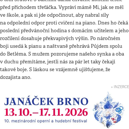
před příchodem třeťáčka. Vypráví mámě Mi, jak se měl
ve škole, a pak si jde odpočinout, aby nabral síly
na odpolední odpor proti cvičení na piano. Dnes ho čeká
poslední předvánoční hodina s domácím učitelem a jeho
rozčilení dosahuje překvapivých výšin. Po náročném
boji usedá k pianu a naštvaně přehrává Půjdem spolu
do Betléma. S mužem pozorujeme našeho synka a oba
v duchu přemítáme, jestli nás za pár let taky čekají
takové boje. S láskou se vzájemně ujišťujeme, že
dozajista ano.
↓ INZERCE