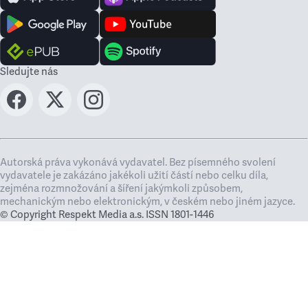
Sledujte nás
Autorská práva vykonává vydavatel. Bez písemného svolení
vydavatele je zakázáno jakékoli užití částí nebo celku díla,
zejména rozmnožování a šíření jakýmkoli způsobem,
mechanickým nebo elektronickým, v českém nebo jiném jazyce.
© Copyright Respekt Media a.s. ISSN 1801-1446