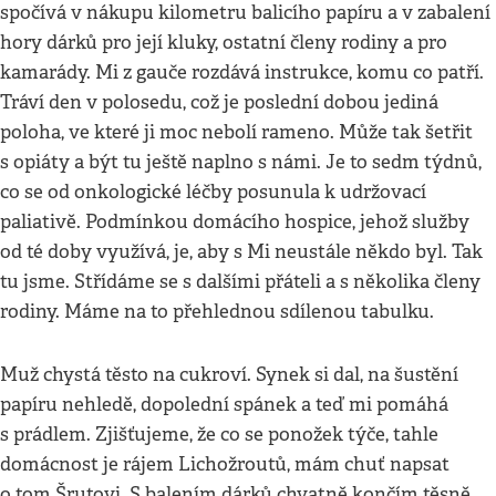
spočívá v nákupu kilometru balicího papíru a v zabalení
hory dárků pro její kluky, ostatní členy rodiny a pro
kamarády. Mi z gauče rozdává instrukce, komu co patří.
Tráví den v polosedu, což je poslední dobou jediná
poloha, ve které ji moc nebolí rameno. Může tak šetřit
s opiáty a být tu ještě naplno s námi. Je to sedm týdnů,
co se od onkologické léčby posunula k udržovací
paliativě. Podmínkou domácího hospice, jehož služby
od té doby využívá, je, aby s Mi neustále někdo byl. Tak
tu jsme. Střídáme se s dalšími přáteli a s několika členy
rodiny. Máme na to přehlednou sdílenou tabulku.
Muž chystá těsto na cukroví. Synek si dal, na šustění
papíru nehledě, dopolední spánek a teď mi pomáhá
s prádlem. Zjišťujeme, že co se ponožek týče, tahle
domácnost je rájem Lichožroutů, mám chuť napsat
o tom Šrutovi. S balením dárků chvatně končím těsně