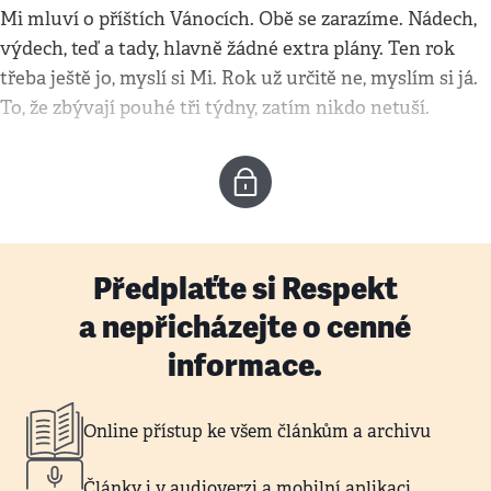
Mi mluví o příštích Vánocích. Obě se zarazíme. Nádech,
výdech, teď a tady, hlavně žádné extra plány. Ten rok
třeba ještě jo, myslí si Mi. Rok už určitě ne, myslím si já.
To, že zbývají pouhé tři týdny, zatím nikdo netuší.
Předplaťte si Respekt
a nepřicházejte o cenné
informace.
Online přístup ke všem článkům a archivu
Články i v audioverzi a mobilní aplikaci