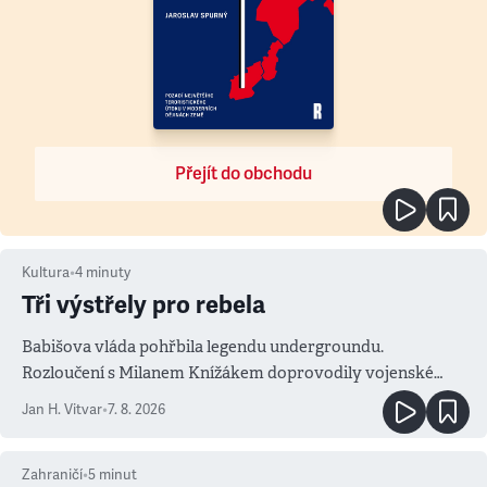
Přejít do obchodu
Kultura
•
4
minuty
Tři výstřely pro rebela
Babišova vláda pohřbila legendu undergroundu.
Rozloučení s Milanem Knížákem doprovodily vojenské
salvy i kritika pokrokářů
Jan H. Vitvar
•
7. 8. 2026
Zahraničí
•
5
minut