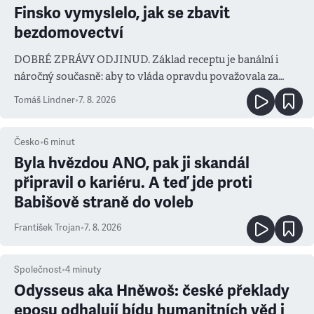
Finsko vymyslelo, jak se zbavit
bezdomovectví
DOBRÉ ZPRÁVY ODJINUD. Základ receptu je banální i
náročný současně: aby to vláda opravdu považovala za
prioritu
Tomáš Lindner
•
7. 8. 2026
Česko
•
6
minut
Byla hvězdou ANO, pak ji skandál
připravil o kariéru. A teď jde proti
Babišově straně do voleb
František Trojan
•
7. 8. 2026
Společnost
•
4
minuty
Odysseus aka Hněwoš: české překlady
eposu odhalují bídu humanitních věd i